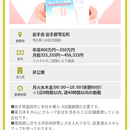
岩手県 岩手郡雫石町
雫石駅 (JR田沢湖線)
勤務地
年収400万円～550万円
月給333,333円～458,333円
給与
※スキルやご経験により優遇
非公開
法人名
月火水木金/09：00～18：00（休憩60分）
※1日8時間以内、週40時間以内の勤務
勤務時間
■岩手県盛岡市に本社を構え、8店舗展開の企業です。
■東日本を中心にグループ会社を含めると12店舗展開している
会社です。
■薬剤師に対する学術研修等に力を入れており、従業員のスキル
アップを図っております。