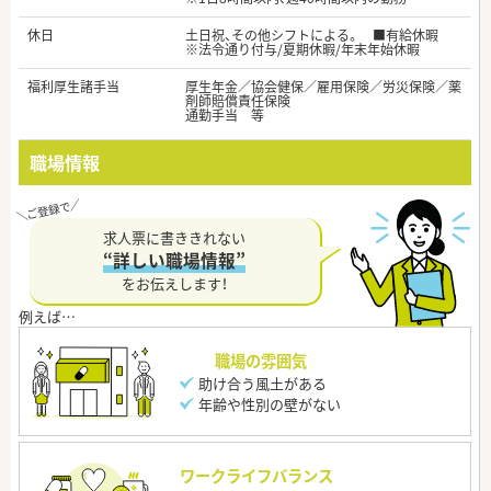
休日
土日祝、その他シフトによる。 ■有給休暇
※法令通り付与/夏期休暇/年末年始休暇
福利厚生諸手当
厚生年金／協会健保／雇用保険／労災保険／薬
剤師賠償責任保険
通勤手当 等
職場情報
求人票に書ききれない
“詳しい職場情報”
をお伝えします！
職場の雰囲気
助け合う風土がある
年齢や性別の壁がない
ワークライフバランス