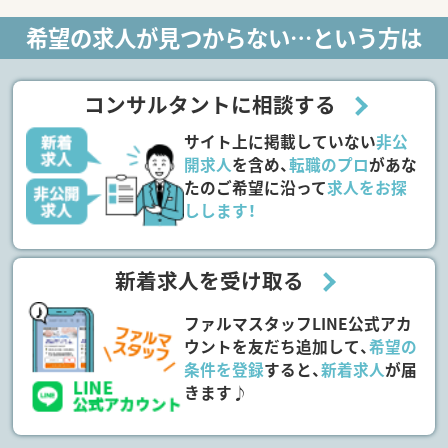
希望の求人が見つからない…という方は
コンサルタントに相談する
サイト上に掲載していない
非公
開求人
を含め、
転職のプロ
があな
たのご希望に沿って
求人をお探
しします！
新着求人を受け取る
ファルマスタッフLINE公式アカ
ウントを友だち追加して、
希望の
条件を登録
すると、
新着求人
が届
きます♪