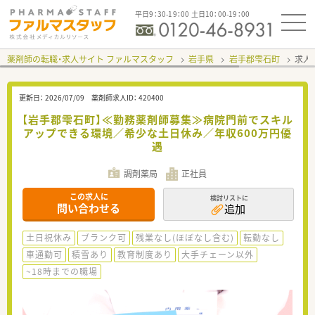
平日9：30-19：00 土日10：00-19：00
薬剤師の転職・求人サイト ファルマスタッフ
岩手県
岩手郡雫石町
求人I
更新日：
2026/07/09
薬剤師求人ID：
420400
【岩手郡雫石町】≪勤務薬剤師募集≫病院門前でスキル
アップできる環境／希少な土日休み／年収600万円優
遇
調剤薬局
正社員
この求人に
検討リストに
問い合わせる
追加
土日祝休み
ブランク可
残業なし(ほぼなし含む)
転勤なし
車通勤可
積雪あり
教育制度あり
大手チェーン以外
~18時までの職場