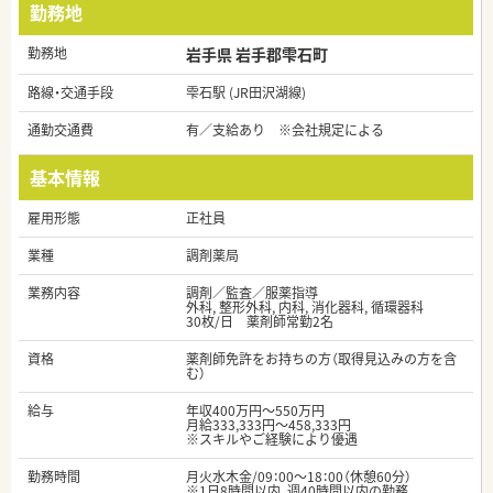
勤務地
勤務地
岩手県 岩手郡雫石町
路線・交通手段
雫石駅 (JR田沢湖線)
通勤交通費
有／支給あり ※会社規定による
基本情報
雇用形態
正社員
業種
調剤薬局
業務内容
調剤／監査／服薬指導
外科, 整形外科, 内科, 消化器科, 循環器科
30枚/日 薬剤師常勤2名
資格
薬剤師免許をお持ちの方（取得見込みの方を含
む）
給与
年収400万円～550万円
月給333,333円～458,333円
※スキルやご経験により優遇
勤務時間
月火水木金/09：00～18：00（休憩60分）
※1日8時間以内、週40時間以内の勤務