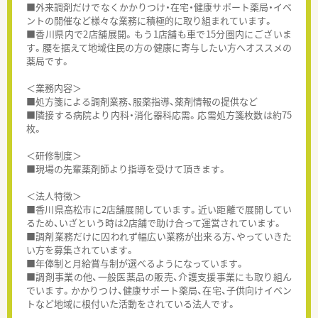
■外来調剤だけでなくかかりつけ・在宅・健康サポート薬局・イベ
ントの開催など様々な業務に積極的に取り組まれています。
■香川県内で2店舗展開。もう1店舗も車で15分圏内にございま
す。腰を据えて地域住民の方の健康に寄与したい方へオススメの
薬局です。
＜業務内容＞
■処方箋による調剤業務、服薬指導、薬剤情報の提供など
■隣接する病院より内科・消化器科応需。応需処方箋枚数は約75
枚。
＜研修制度＞
■現場の先輩薬剤師より指導を受けて頂きます。
＜法人特徴＞
■香川県高松市に2店舗展開しています。近い距離で展開してい
るため、いざという時は2店舗で助け合って運営されています。
■調剤業務だけに囚われず幅広い業務が出来る方、やっていきた
い方を募集されています。
■年俸制と月給賞与制が選べるようになっています。
■調剤事業の他、一般医薬品の販売、介護支援事業にも取り組ん
でいます。かかりつけ、健康サポート薬局、在宅、子供向けイベン
トなど地域に根付いた活動をされている法人です。