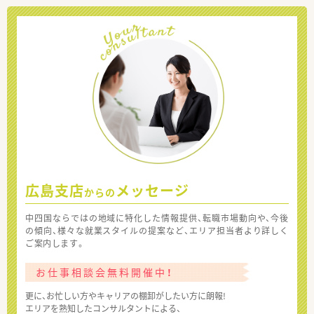
広島支店
メッセージ
からの
中四国ならではの地域に特化した情報提供、転職市場動向や、今後
の傾向、様々な就業スタイルの提案など、エリア担当者より詳しく
ご案内します。
お仕事相談会無料開催中！
更に、お忙しい方やキャリアの棚卸がしたい方に朗報!
エリアを熟知したコンサルタントによる、