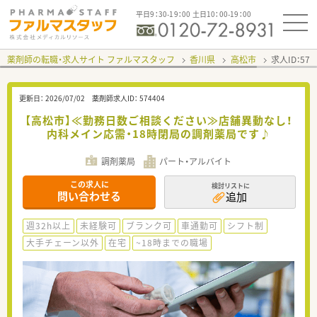
平日9：30-19：00 土日10：00-19：00
薬剤師の転職・求人サイト ファルマスタッフ
香川県
高松市
求人ID：57
更新日：
2026/07/02
薬剤師求人ID：
574404
【高松市】≪勤務日数ご相談ください≫店舗異動なし！
内科メイン応需・18時閉局の調剤薬局です♪
調剤薬局
パート・アルバイト
この求人に
検討リストに
問い合わせる
追加
週32h以上
未経験可
ブランク可
車通勤可
シフト制
大手チェーン以外
在宅
~18時までの職場