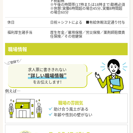
ト制勤務
※午後の時間帯(17時または18時まで)勤務必須
※休憩：実働6時間超の場合45分、実働8時間超
の場合60分
休日
日祝＋シフトによる ■有給休暇法定通り付与
福利厚生諸手当
厚生年金／雇用保険／労災保険／薬剤師賠償責
任保険／その他健保
職場情報
求人票に書ききれない
“詳しい職場情報”
をお伝えします！
職場の雰囲気
助け合う風土がある
年齢や性別の壁がない