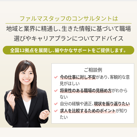
ファルマスタッフのコンサルタントは
地域と業界に精通し、生きた情報に基づいて職場
選びやキャリアプランについてアドバイス
全国12拠点を展開し、細やかなサポートをご提供します。
ご相談例
今の仕事に対し不安
があり、客観的な意
見がほしい
将来性のある職場の見極め方
がわから
ない
自分の経験や適正、
現状を振り返りたい
求人を比較するためのポイント
が知り
たい