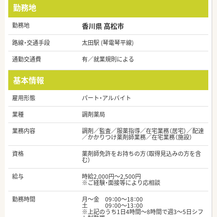
勤務地
勤務地
香川県 高松市
路線・交通手段
太田駅 (琴電琴平線)
通勤交通費
有／就業規則による
基本情報
雇用形態
パート・アルバイト
業種
調剤薬局
業務内容
調剤／監査／服薬指導／在宅業務（居宅）／配達
／かかりつけ薬剤師業務／在宅業務（施設）
資格
薬剤師免許をお持ちの方（取得見込みの方を含
む）
給与
時給2,000円～2,500円
※ご経験・面接等により応相談
勤務時間
月～金 09：00～18：00
土 09：00～13：00
※上記のうち1日4時間～8時間で週3～5日シフ