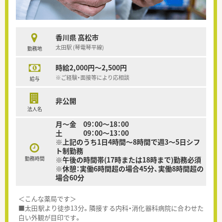
香川県 高松市
太田駅 (琴電琴平線)
勤務地
時給2,000円～2,500円
※ご経験・面接等により応相談
給与
非公開
法人名
月～金 09：00～18：00
土 09：00～13：00
※上記のうち1日4時間～8時間で週3～5日シフ
ト制勤務
勤務時間
※午後の時間帯(17時または18時まで)勤務必須
※休憩：実働6時間超の場合45分、実働8時間超の
場合60分
＜こんな薬局です＞
■太田駅より徒歩13分。隣接する内科・消化器科病院に合わせた
白い外観が目印です。