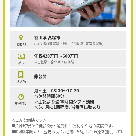
香川県 高松市
片原町駅 (琴電琴平線)／片原町駅 (琴電長尾線)
勤務地
年収420万円～600万円
※ご経験に合わせて応相談
給与
非公開
法人名
月～土 08：30～17：30
※休憩時間60分
※上記より週40時間シフト勤務
勤務時間
※3ヶ月に1回程度、当番医出勤あり
＜こんな病院です＞
■片原町駅から徒歩3分と通勤にも便利な立地の病院です。
■昭和3年設立と、歴史も長く、地域に密着した医療を提供してい