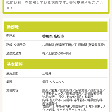
幅広い科目を応需している病院です。美容皮膚科もござい
ます。
勤務地
勤務地
香川県 高松市
路線・交通手段
片原町駅 (琴電琴平線)／片原町駅 (琴電長尾線)
通勤交通費
有／上限25,000円/月
基本情報
雇用形態
正社員
業種
病院・クリニック
業務内容
調剤／監査／服薬指導／病棟業務／残薬管理／
持参薬チェック／医薬品管理／病棟服薬指導
物品の発注・受入、その他付随する業務
内科、整形外科、皮膚科、泌尿器科、糖尿病内科、
美容皮膚科、
胃腸内科、呼吸器内科、循環器内科、放射線科、リ
ウマチ科、 リハビリテーション科