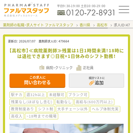
平日9：30-19：00 土日10：00-19：00
薬剤師の転職・求人サイト ファルマスタッフ
香川県
高松市
求人ID：47
更新日：
2026/07/07
薬剤師求人ID：
479664
【高松市】≪病院薬剤師≫残業は1日1時間未満！18時に
は退社できます◎日祝+1日休みのシフト勤務！
病院・クリニック
正社員
この求人に
検討リストに
問い合わせる
追加
駅チカ
週32h以上
未経験可
ブランク可
残業なし(ほぼなし含む)
転勤なし
高給与(600万円以上)
教育制度あり
シフト制
大手チェーン以外
ヘルプ体制充実
高収入
~18時までの職場