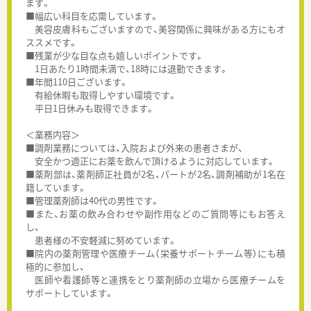
ます。
■幅広い科目を応需しています。
美容皮膚科もございますので、美容関係に興味がある方にもオ
ススメです。
■残業が少な目な点も嬉しいポイントです。
1日あたり1時間未満で、18時には退勤できます。
■年間110日ございます。
有給休暇も取得しやすい環境です。
平日1日休みも取得できます。
＜業務内容＞
■調剤業務については、入院および外来の患者さまが、
安全かつ適正にお薬を飲んで頂けるように対応しています。
■薬剤部は、薬剤師正社員が2名、パートが2名、調剤補助が1名在
籍しています。
■管理薬剤師は40代の男性です。
■また、お薬の飲み合わせや副作用などのご質問等にもお答え
し、
患者様の不安軽減に努めています。
■院内の薬剤管理や医療チーム（栄養サポートチーム等）にも積
極的に参加し、
医師や看護師等と連携をとり薬剤師の立場から医療チームを
サポートしています。