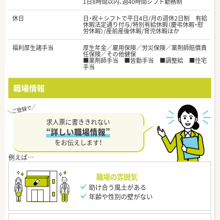
1日8時間以内、週40時間シフト勤務制
休日
日・祝＋シフトで平日4日/月の週休2日制 有給
休暇法定通り付与/特別有給休暇（慶弔休暇・慰
労休暇）/産前産後休暇/育児休暇ほか
福利厚生諸手当
厚生年金／雇用保険／労災保険／薬剤師賠償責
任保険／その他健保
■薬剤師手当 ■皆勤手当 ■調整給 ■住宅
手当
職場情報
求人票に書ききれない
“詳しい職場情報”
をお伝えします！
職場の雰囲気
助け合う風土がある
年齢や性別の壁がない