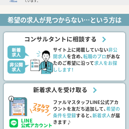
ています。
希望の求人が見つからない…という方は
コンサルタントに相談する
サイト上に掲載していない
非公
開求人
を含め、
転職のプロ
があな
たのご希望に沿って
求人をお探
しします！
新着求人を受け取る
ファルマスタッフLINE公式アカ
ウントを友だち追加して、
希望の
条件を登録
すると、
新着求人
が届
きます♪