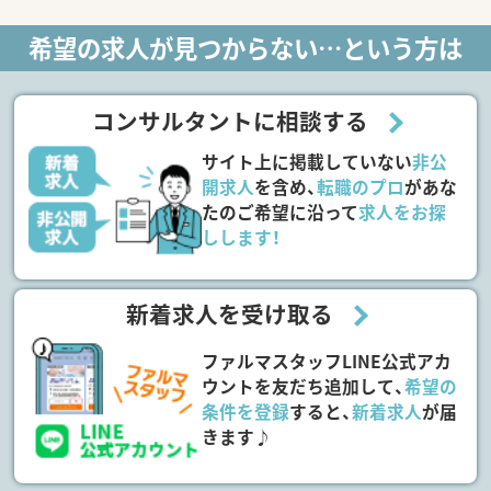
希望の求人が見つからない…という方は
コンサルタントに相談する
サイト上に掲載していない
非公
開求人
を含め、
転職のプロ
があな
たのご希望に沿って
求人をお探
しします！
新着求人を受け取る
ファルマスタッフLINE公式アカ
ウントを友だち追加して、
希望の
条件を登録
すると、
新着求人
が届
きます♪