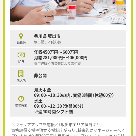
香川県 坂出市
坂出駅 (JR予讃線)
勤務地
年収450万円～600万円
月給281,000円～406,000円
給与
※ご経験や面接等により応相談
非公開
法人名
月火木金
09：00～18：30の内、実働8時間（休憩60分）
水土
勤務時間
09：00～12：30（休憩00分）
※週40時間シフト制
＼キャリアアップを応援／（坂出市エリア担当より）
資格取得支援や独立支援制度があり、将来的にマネージャーへと
昇進すれば年収700万円も目指せます。高いモチベーションを持