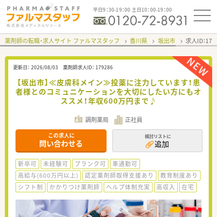
平日9：30-19：00 土日10：00-19：00
薬剤師の転職・求人サイト ファルマスタッフ
香川県
坂出市
求人ID：17
更新日：
2026/08/03
薬剤師求人ID：
179286
【坂出市】≪皮膚科メイン≫投薬に注力しています！患
者様とのコミュニケーションを大切にしたい方にもオ
ススメ！年収600万円まで♪
調剤薬局
正社員
この求人に
検討リストに
問い合わせる
追加
新卒可
未経験可
ブランク可
車通勤可
高給与(600万円以上)
認定薬剤師取得支援あり
教育制度あり
シフト制
かかりつけ薬剤師
ヘルプ体制充実
高収入
在宅