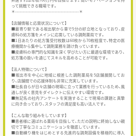
って挑戦できる職場です。
＊------------------------------------------＊
【店舗情報と応需状況について】
■最寄り駅である坂出駅から車で5分の好立地となっており、皮
膚科の処方箋をメインに応需している調剤薬局です。
■1日あたりの処方箋受付枚数は60枚から70枚程度で、特定の医
療機関から集中して調剤業務を請け負っています。
■皮膚科の専門的な知識を深く学びたい方に最適な環境であり、
処方箋の扱いを通じてスキルを高めることが可能です。
【法人特徴について】
■坂出市を中心に地域に根差した調剤薬局を5店舗展開してお
り、店舗間での応援体制も非常に充実しています。
■社長自らが日々店舗の現場に立って業務を行っているため、風
通しが良く意見をダイレクトに伝えやすい環境です。
■無記名の社内アンケートを実施することで現場の課題と真摯
に向き合っており、スタッフの満足度も高い法人です。
【こんな取り組みをしています】
■患者様に選ばれる薬局を目指して、ただの説明に終始しない親
切で丁寧なコミュニケーションを徹底しています。
■自動練り機をはじめとする先進的な調剤設備を積極的に導入