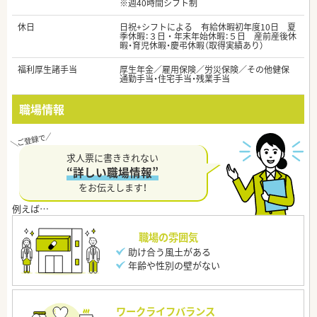
※週40時間シフト制
休日
日祝+シフトによる 有給休暇初年度10日 夏
季休暇：３日 ・ 年末年始休暇：５日 産前産後休
暇・育児休暇・慶弔休暇（取得実績あり）
福利厚生諸手当
厚生年金／雇用保険／労災保険／その他健保
通勤手当・住宅手当・残業手当
職場情報
求人票に書ききれない
“詳しい職場情報”
をお伝えします！
職場の雰囲気
助け合う風土がある
年齢や性別の壁がない
ワークライフバランス