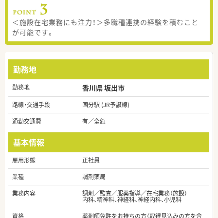
＜施設在宅業務にも注力！＞多職種連携の経験を積むこと
が可能です。
勤務地
勤務地
香川県 坂出市
路線・交通手段
国分駅 (JR予讃線)
通勤交通費
有／全額
基本情報
雇用形態
正社員
業種
調剤薬局
業務内容
調剤／監査／服薬指導／在宅業務（施設）
内科、精神科、神経科、神経内科、小児科
資格
薬剤師免許をお持ちの方（取得見込みの方を含