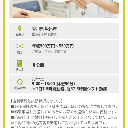
香川県 坂出市
国分駅 (JR予讃線)
勤務地
年収500万円～550万円
ご経験に合わせて応相談
給与
非公開
法人名
月～土
9:00～18:00（休憩90分）
勤務時間
※1日7.5時間勤務、週37.5時間シフト勤務
【店舗情報と応需状況について】
■JR予讃線の国分駅から徒歩で12分ほどの場所に位置しており、
無料駐車場も完備しているためお車での通勤も非常に便利です。
■応需科目は精神科や内科、小児科がメインとなっており、1日あ
たり約110枚の処方箋を安定して受け付けている状況です。
■現在は正社員3名とパート1名の体制ですが、欠員補充のため急