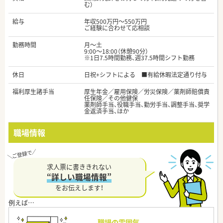
む）
給与
年収500万円～550万円
ご経験に合わせて応相談
勤務時間
月～土
9:00～18:00（休憩90分）
※1日7.5時間勤務、週37.5時間シフト勤務
休日
日祝+シフトによる ■有給休暇法定通り付与
福利厚生諸手当
厚生年金／雇用保険／労災保険／薬剤師賠償責
任保険／その他健保
薬剤師手当、役職手当、勤労手当、調整手当、奨学
金返済手当、ほか
職場情報
求人票に書ききれない
“詳しい職場情報”
をお伝えします！
職場の雰囲気