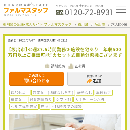
平日9：30-19：00 土日10：00-19：00
薬剤師の転職・求人サイト ファルマスタッフ
香川県
坂出市
求人ID：46
更新日：
2026/07/07
薬剤師求人ID：
466211
【坂出市】≪週37.5時間勤務≫施設在宅あり 年収500
万円以上ご相談可能！カセット式自動分包機ございます
調剤薬局
正社員
この求人に
検討リストに
問い合わせる
追加
週32h以上
残業なし(ほぼなし含む)
転勤なし
車通勤可
積雪なし
教育制度あり
シフト制
大手チェーン以外
ヘルプ体制充実
在宅
~18時までの職場