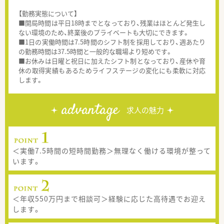
【勤務実態について】
■開局時間は平日18時までとなっており、残業はほとんど発生し
ない環境のため、終業後のプライベートも大切にできます。
■1日の実働時間は7.5時間のシフト制を採用しており、週あたり
の勤務時間は37.5時間と一般的な職場より短めです。
■お休みは日曜と祝日に加えたシフト制となっており、産休や育
休の取得実績もあるためライフステージの変化にも柔軟に対応
します。
advantage
求人の魅力
＜実働7.5時間の短時間勤務＞無理なく働ける環境が整って
います。
＜年収550万円まで相談可＞経験に応じた高待遇でお迎え
します。