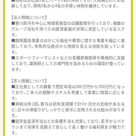
募しており、常時3名から4名の手厚い体制を維持しています。
【法人特徴について】
■香川県内を中心に地域密着型の店舗展開を行っており、複数の
グループ会社を持つため経営基盤が非常に安定している法人で
す。
■調剤薬局事業のほかにも福祉や教育に関する事業を幅広く展
開しており、多角的な視点から地域を支える役割を担っていま
す。
■スポーツファーマシストなどの各種資格取得を積極的に支援
しており、薬剤師としての専門性を高めるための環境が整ってい
ます。
【求人情報について】
■正社員としての募集で想定年収は500万円から550万円となっ
ており、ご本人の経験やスキルを考慮して柔軟に相談に応じま
す。
■昇給は年1回、賞与は前年度実績で計3ヶ月分の支給があるな
ど、日々の頑張りがしっかりと給与に反映される仕組みがありま
す。
■奨学金返済手当などの各種手当も充実しており、若手からベテ
ランまで将来を見据えて安心して長く働ける福利厚生が魅力で
す。