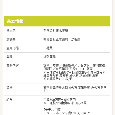
基本情報
法人名
有限会社正木薬局
店舗名
有限会社正木薬局 かも店
雇用形態
正社員
業種
調剤薬局
業務内容
調剤／監査／服薬指導／レセプト／在宅業務
（居宅）／在宅業務（施設）／OTC販売
科目：脳外科,整形外科,消化器内科,循環器内科,
耳鼻咽喉科,皮膚科,婦人科,泌尿器科,眼科
処方箋枚数：100枚/日
資格
薬剤師免許をお持ちの方（取得見込みの方を含
む）
給与
年収500万円～690万円
※ご経験や面接等により応相談
【モデル年収】
エリアマネージャ職：700万円以上