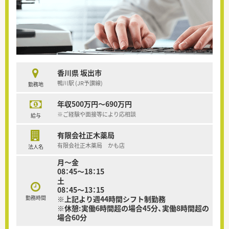
香川県 坂出市
鴨川駅 (JR予讃線)
勤務地
年収500万円～690万円
※ご経験や面接等により応相談
給与
有限会社正木薬局
有限会社正木薬局 かも店
法人名
月～金
08：45～18：15
土
08：45～13：15
勤務時間
※上記より週44時間シフト制勤務
※休憩:実働6時間超の場合45分、実働8時間超の
場合60分