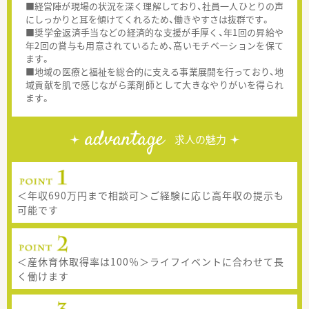
■経営陣が現場の状況を深く理解しており、社員一人ひとりの声
にしっかりと耳を傾けてくれるため、働きやすさは抜群です。
■奨学金返済手当などの経済的な支援が手厚く、年1回の昇給や
年2回の賞与も用意されているため、高いモチベーションを保て
ます。
■地域の医療と福祉を総合的に支える事業展開を行っており、地
域貢献を肌で感じながら薬剤師として大きなやりがいを得られ
ます。
advantage
求人の魅力
＜年収690万円まで相談可＞ご経験に応じ高年収の提示も
可能です
＜産休育休取得率は100％＞ライフイベントに合わせて長
く働けます