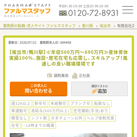
平日9：30-19：00 土日10：00-19：00
薬剤師の転職・求人サイト ファルマスタッフ
香川県
坂出市
有限会社正
更新日：
2026/07/21
薬剤師求人ID：
684408
【坂出市/鴨川駅】≪年収500万円～690万円≫産休育休
実績100％、施設・居宅在宅も応需し、スキルアップ！風
通しの良い職場環境です
調剤薬局
正社員
この求人に
検討リストに
問い合わせる
追加
週32h以上
新卒可
未経験可
ブランク可
転勤なし
車通勤可
高給与(600万円以上)
住宅補助(手当)あり
積雪なし
シフト制
大手チェーン以外
ヘルプ体制充実
在宅
~18時までの職場