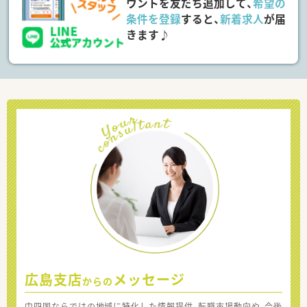
ウントを友だち追加して、
希望の
条件を登録
すると、
新着求人
が届
きます♪
広島支店
メッセージ
からの
中四国ならではの地域に特化した情報提供、転職市場動向や、今後