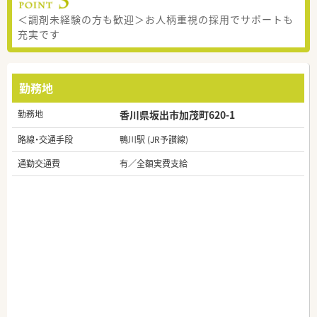
＜調剤未経験の方も歓迎＞お人柄重視の採用でサポートも
充実です
勤務地
勤務地
香川県坂出市加茂町620-1
路線・交通手段
鴨川駅 (JR予讃線)
通勤交通費
有／全額実費支給