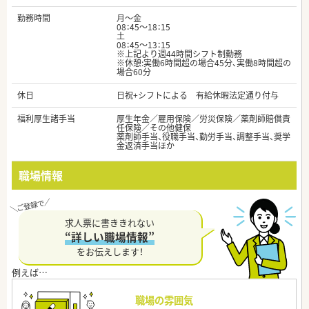
勤務時間
月～金
08：45～18：15
土
08：45～13：15
※上記より週44時間シフト制勤務
※休憩:実働6時間超の場合45分、実働8時間超の
場合60分
休日
日祝+シフトによる 有給休暇法定通り付与
福利厚生諸手当
厚生年金／雇用保険／労災保険／薬剤師賠償責
任保険／その他健保
薬剤師手当、役職手当、勤労手当、調整手当、奨学
金返済手当ほか
職場情報
求人票に書ききれない
“詳しい職場情報”
をお伝えします！
職場の雰囲気