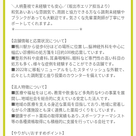
＼人柄重視で未経験でも安心／（坂出市エリア担当より）
和気あいあいな雰囲気で、周囲と協力できる方なら調剤未経験や
ブランクがあっても大歓迎です。気さくな先輩薬剤師が丁寧にサ
ポートしてくれますよ。
＊------------------------------------------＊
【店舗情報と応需状況について】
■鴨川駅から徒歩6分ほどの場所に位置し、脳神経外科を中心に
幅広い診療科の処方箋を1日約100枚応需しています。
■整形外科や皮膚科、耳鼻咽喉科、眼科など専門性の高い科目の
処方も多く、様々な症例を経験することができる店舗です。
■2022年に移転リニューアルをしたスタイリッシュな外観で、
広々とした調剤室と座り投薬のカウンターを備えています。
【法人特徴について】
■医療や福祉をはじめ、教育や飲食など多角的な4つの事業を展
開し、地域社会を総合的に支えている安定した法人です。
■地域の医療を支える身近な薬局を目指しており、地域に密着し
ながら介護施設とも深く連携した薬局づくりをしています。
■健康サポート薬局の取得実績もあり、スポーツファーマシスト
等の各種資格取得にも積極的に支援を行っている会社です。
【やりがい/おすすめポイント】