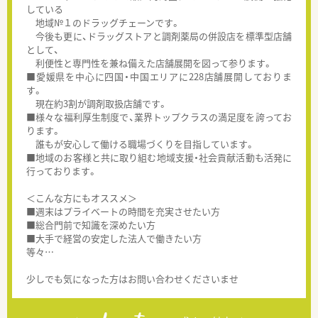
している
地域№１のドラッグチェーンです。
今後も更に、ドラッグストアと調剤薬局の併設店を標準型店舗
として、
利便性と専門性を兼ね備えた店舗展開を図って参ります。
■愛媛県を中心に四国・中国エリアに228店舗展開しておりま
す。
現在約3割が調剤取扱店舗です。
■様々な福利厚生制度で、業界トップクラスの満足度を誇ってお
ります。
誰もが安心して働ける職場づくりを目指しています。
■地域のお客様と共に取り組む地域支援・社会貢献活動も活発に
行っております。
＜こんな方にもオススメ＞
■週末はプライベートの時間を充実させたい方
■総合門前で知識を深めたい方
■大手で経営の安定した法人で働きたい方
等々…
少しでも気になった方はお問い合わせくださいませ