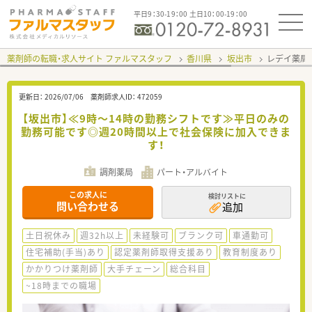
平日9：30-19：00 土日10：00-19：00
薬剤師の転職・求人サイト ファルマスタッフ
香川県
坂出市
レデイ薬局
更新日：
2026/07/06
薬剤師求人ID：
472059
【坂出市】≪9時～14時の勤務シフトです≫平日のみの
勤務可能です◎週20時間以上で社会保険に加入できま
す！
調剤薬局
パート・アルバイト
この求人に
検討リストに
問い合わせる
追加
土日祝休み
週32h以上
未経験可
ブランク可
車通勤可
住宅補助(手当)あり
認定薬剤師取得支援あり
教育制度あり
かかりつけ薬剤師
大手チェーン
総合科目
~18時までの職場