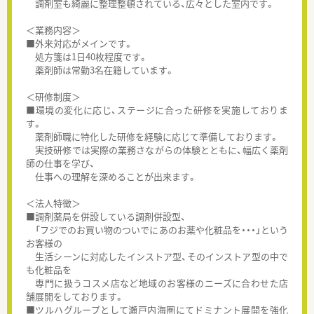
調剤室も綺麗に整理整頓されている、広々とした室内です。
＜業務内容＞
■外来対応がメインです。
処方箋は1日40枚程度です。
薬剤師は常勤3名在籍しています。
＜研修制度＞
■環境の変化に応じ、ステージに合った研修を実施しておりま
す。
薬剤師職に特化した研修を経験に応じて準備しております。
実技研修では実際の業務さながらの体験とともに、幅広く薬剤
師の仕事を学び、
仕事への理解を深めることが出来ます。
＜法人特徴＞
■調剤薬局を併設している調剤併設型、
「フジでのお買い物のついでにあのお薬や化粧品を・・・」という
お客様の
生活シーンに対応したインストア型、そのインストア型の中で
も化粧品を
専門に扱うコスメ店など地域のお客様のニーズに合わせた店
舗展開をしております。
■ツルハグループとして瀬戸内海圏にてドミナント展開を強化