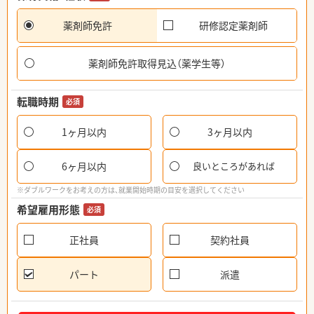
薬剤師免許
研修認定薬剤師
薬剤師免許取得見込（薬学生等）
転職時期
必須
1ヶ月以内
3ヶ月以内
6ヶ月以内
良いところがあれば
※ダブルワークをお考えの方は、就業開始時期の目安を選択してください
希望雇用形態
必須
正社員
契約社員
パート
派遣