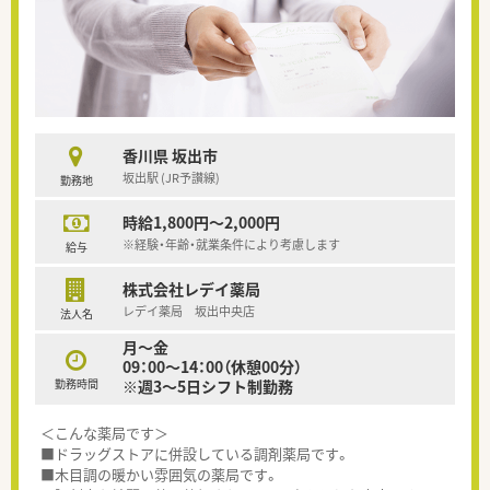
香川県 坂出市
坂出駅 (JR予讃線)
勤務地
時給1,800円～2,000円
※経験・年齢・就業条件により考慮します
給与
株式会社レデイ薬局
レデイ薬局 坂出中央店
法人名
月～金
09：00～14：00（休憩00分）
勤務時間
※週3～5日シフト制勤務
＜こんな薬局です＞
■ドラッグストアに併設している調剤薬局です。
■木目調の暖かい雰囲気の薬局です。