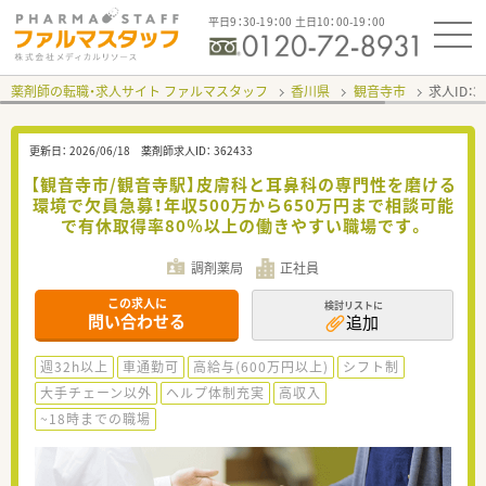
平日9：30-19：00 土日10：00-19：00
薬剤師の転職・求人サイト ファルマスタッフ
香川県
観音寺市
求人ID：
更新日：
2026/06/18
薬剤師求人ID：
362433
【観音寺市/観音寺駅】皮膚科と耳鼻科の専門性を磨ける
環境で欠員急募！年収500万から650万円まで相談可能
で有休取得率80％以上の働きやすい職場です。
調剤薬局
正社員
この求人に
検討リストに
問い合わせる
追加
週32h以上
車通勤可
高給与(600万円以上)
シフト制
大手チェーン以外
ヘルプ体制充実
高収入
~18時までの職場