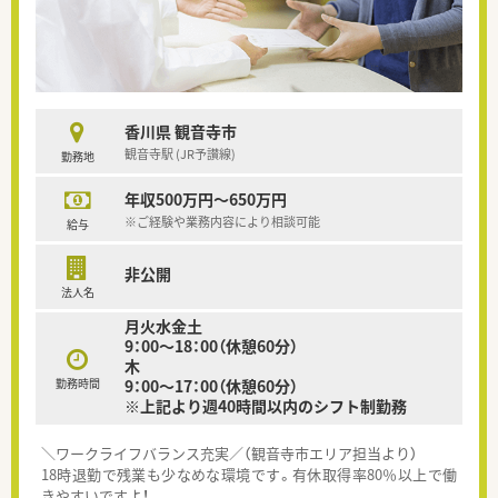
香川県 観音寺市
観音寺駅 (JR予讃線)
勤務地
年収500万円～650万円
※ご経験や業務内容により相談可能
給与
非公開
法人名
月火水金土
9：00～18：00（休憩60分）
木
勤務時間
9：00～17：00（休憩60分）
※上記より週40時間以内のシフト制勤務
＼ワークライフバランス充実／（観音寺市エリア担当より）
18時退勤で残業も少なめな環境です。有休取得率80％以上で働
きやすいですよ！