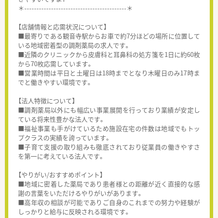
＊------------------------------------------＊
【店舗情報と応需状況について】
■最寄りである観音寺駅からお車で約7分ほどの場所に位置して
いる地域密着型の調剤薬局の求人です。
■近隣のクリニックから皮膚科と耳鼻科の処方箋を1日に約60枚
から70枚応需しています。
■営業時間は平日と土曜日は18時までとなり木曜日のみ17時ま
でと働きやすい環境です。
【法人特徴について】
■調剤薬局以外にも幅広い事業展開を行っており業績が安定し
ている将来性豊かな法人です。
■福祉事業も手がけているため施設在宅の件数は地域でもトッ
プクラスの実績を誇っています。
■子育て支援の取り組みも徹底されており従業員の働きやすさ
を第一に考えている法人です。
【やりがい/おすすめポイント】
■地域に密着した薬局であり患者様との距離が近く直接的な感
謝の言葉をいただけるやりがいがあります。
■高年収の相談が可能でありご自身のこれまでの努力や経験が
しっかりと給与に反映される環境です。