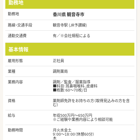
勤務地
勤務地
香川県 観音寺市
路線・交通手段
観音寺駅 (JR予讃線)
通勤交通費
有／※会社規程による
基本情報
雇用形態
正社員
業種
調剤薬局
業務内容
調剤／監査／服薬指導
■科目：耳鼻咽喉科、皮膚科
■枚数：60～70枚/日
資格
薬剤師免許をお持ちの方（取得見込みの方を含
む）
給与
年収500万円～650万円
※ご経験や業務内容により相談可能
勤務時間
月火水金土
9：00～18：00（休憩60分）
木