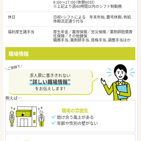
9：00～17：00（休憩60分）
※上記より週40時間以内のシフト制勤務
休日
日祝+シフトによる 年末年始、慶弔休暇、有給
休暇法定通り付与
福利厚生諸手当
厚生年金／雇用保険／労災保険／薬剤師賠償責
任保険／その他健保
職務手当、薬剤師手当、資格手当、調整手当ほか
職場情報
求人票に書ききれない
“詳しい職場情報”
をお伝えします！
職場の雰囲気
助け合う風土がある
年齢や性別の壁がない