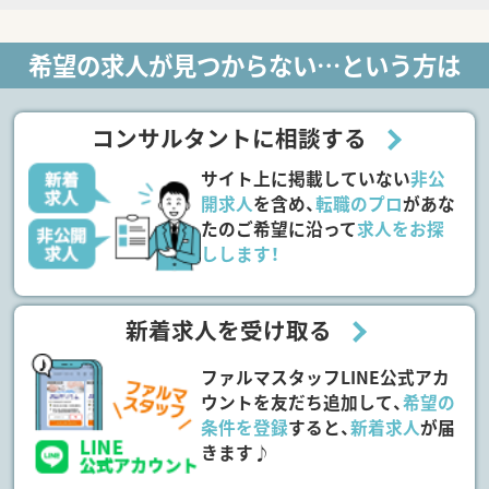
希望の求人が見つからない…という方は
コンサルタントに相談する
サイト上に掲載していない
非公
開求人
を含め、
転職のプロ
があな
たのご希望に沿って
求人をお探
しします！
新着求人を受け取る
ファルマスタッフLINE公式アカ
ウントを友だち追加して、
希望の
条件を登録
すると、
新着求人
が届
きます♪