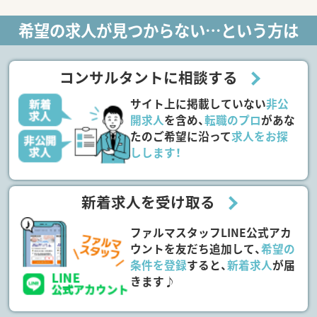
希望の求人が見つからない…という方は
コンサルタントに相談する
サイト上に掲載していない
非公
開求人
を含め、
転職のプロ
があな
たのご希望に沿って
求人をお探
しします！
新着求人を受け取る
ファルマスタッフLINE公式アカ
ウントを友だち追加して、
希望の
条件を登録
すると、
新着求人
が届
きます♪