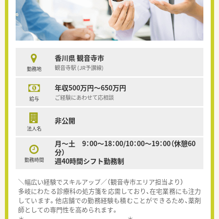
香川県 観音寺市
観音寺駅 (JR予讃線)
勤務地
年収500万円～650万円
ご経験にあわせて応相談
給与
非公開
法人名
月～土 9：00～18：00/10：00～19：00（休憩60
分）
勤務時間
週40時間シフト勤務制
＼幅広い経験でスキルアップ／（観音寺市エリア担当より）
多岐にわたる診療科の処方箋を応需しており、在宅業務にも注力
しています。他店舗での勤務経験も積むことができるため、薬剤
師としての専門性を高められます。
＊------------------------------------------＊