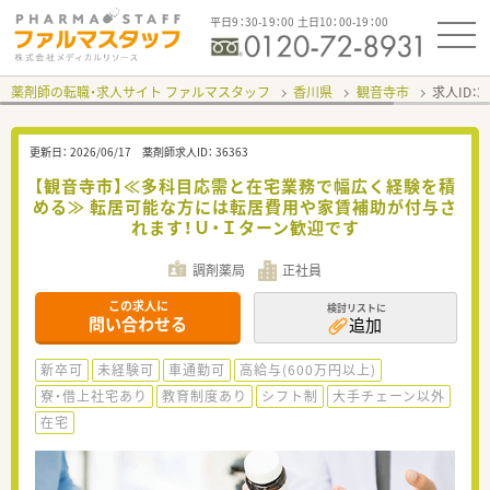
平日9：30-19：00 土日10：00-19：00
薬剤師の転職・求人サイト ファルマスタッフ
香川県
観音寺市
求人ID：
更新日：
2026/06/17
薬剤師求人ID：
36363
【観音寺市】≪多科目応需と在宅業務で幅広く経験を積
める≫ 転居可能な方には転居費用や家賃補助が付与さ
れます！Ｕ・Ｉターン歓迎です
調剤薬局
正社員
この求人に
検討リストに
問い合わせる
追加
新卒可
未経験可
車通勤可
高給与(600万円以上)
寮・借上社宅あり
教育制度あり
シフト制
大手チェーン以外
在宅