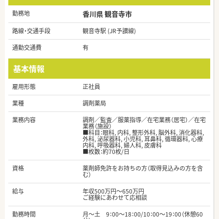
勤務地
香川県 観音寺市
路線・交通手段
観音寺駅 (JR予讃線)
通勤交通費
有
基本情報
雇用形態
正社員
業種
調剤薬局
業務内容
調剤／監査／服薬指導／在宅業務（居宅）／在宅
業務（施設）
■科目：眼科, 内科, 整形外科, 脳外科, 消化器科,
外科, 泌尿器科, 小児科, 耳鼻科, 循環器科, 心療
内科, 呼吸器科, 婦人科, 皮膚科
■枚数：約70枚/日
資格
薬剤師免許をお持ちの方（取得見込みの方を含
む）
給与
年収500万円～650万円
ご経験にあわせて応相談
勤務時間
月～土 9：00～18：00/10：00～19：00（休憩60