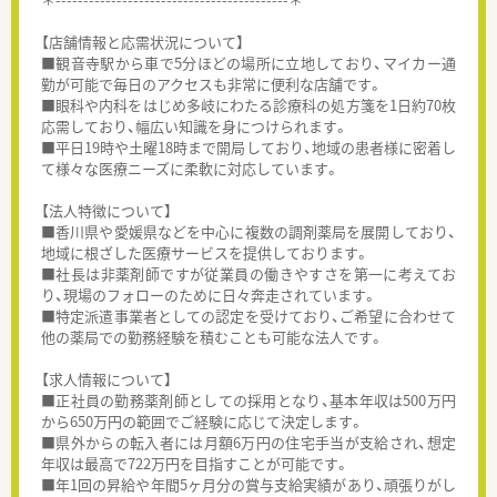
【店舗情報と応需状況について】
■観音寺駅から車で5分ほどの場所に立地しており、マイカー通
勤が可能で毎日のアクセスも非常に便利な店舗です。
■眼科や内科をはじめ多岐にわたる診療科の処方箋を1日約70枚
応需しており、幅広い知識を身につけられます。
■平日19時や土曜18時まで開局しており、地域の患者様に密着し
て様々な医療ニーズに柔軟に対応しています。
【法人特徴について】
■香川県や愛媛県などを中心に複数の調剤薬局を展開しており、
地域に根ざした医療サービスを提供しております。
■社長は非薬剤師ですが従業員の働きやすさを第一に考えてお
り、現場のフォローのために日々奔走されています。
■特定派遣事業者としての認定を受けており、ご希望に合わせて
他の薬局での勤務経験を積むことも可能な法人です。
【求人情報について】
■正社員の勤務薬剤師としての採用となり、基本年収は500万円
から650万円の範囲でご経験に応じて決定します。
■県外からの転入者には月額6万円の住宅手当が支給され、想定
年収は最高で722万円を目指すことが可能です。
■年1回の昇給や年間5ヶ月分の賞与支給実績があり、頑張りがし