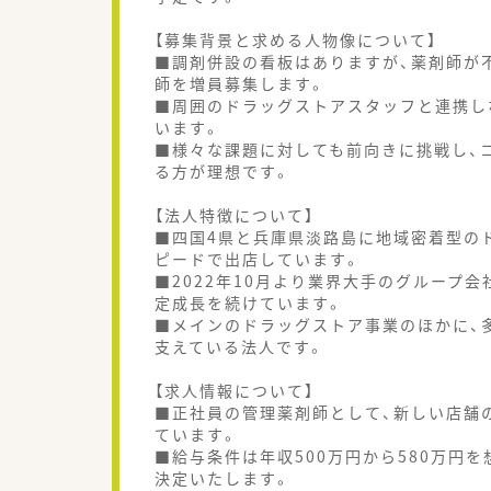
【募集背景と求める人物像について】
■調剤併設の看板はありますが、薬剤師が
師を増員募集します。
■周囲のドラッグストアスタッフと連携し
います。
■様々な課題に対しても前向きに挑戦し、
る方が理想です。
【法人特徴について】
■四国4県と兵庫県淡路島に地域密着型の
ピードで出店しています。
■2022年10月より業界大手のグループ
定成長を続けています。
■メインのドラッグストア事業のほかに、
支えている法人です。
【求人情報について】
■正社員の管理薬剤師として、新しい店舗
ています。
■給与条件は年収500万円から580万円
決定いたします。