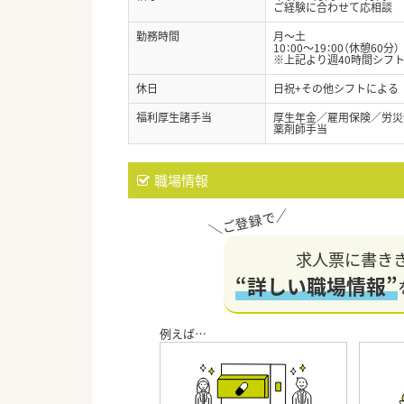
ご経験に合わせて応相談
勤務時間
月～土
10：00～19：00（休憩60分）
※上記より週40時間シフ
休日
日祝+その他シフトによる
福利厚生諸手当
厚生年金／雇用保険／労災
薬剤師手当
職場情報
求人票に書き
“詳しい職場情報”