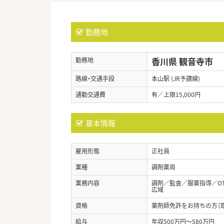
勤務地
香川県 観音寺市
勤務地
路線・交通手段
本山駅 (JR予讃線)
通勤交通費
有／上限15,000円
基本情報
雇用形態
正社員
業種
調剤薬局
業務内容
調剤／監査／服薬指導／O
広域
資格
薬剤師免許をお持ちの方（
給与
年収500万円～580万円