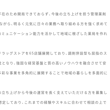
不在のため開局できておらず、今後の立ち上げを担う管理薬剤
ながら、明るく元気に日々の業務へ取り組める方を強く求めて
コミュニケーション能力を活かして地域に根ざした薬局を作れ
ドラッグストアを65店舗展開しており、調剤併設型も屈指のス
会社となり、強固な経営基盤と質の高いノウハウを融合させて安
多彩な事業を多角的に展開することで地域の暮らしを多面的に
の立ち上げから今後の運営を長く支えていただける方を募集し
を想定しており、これまでの経験やスキルに合わせて相談の上で