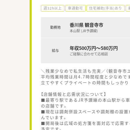
週32h以上
車通勤可
住宅補助(手当)あり
香川県 観音寺市
勤務地
本山駅 (JR予讃線)
年収500万円～580万円
給与
ご経験に合わせて応相談
＼残業少なめで私生活も充実／（観音寺市
平均残業時間は月4.7時間程度と少なめで
立てやすくプライベートの時間もしっかり
【店舗情報と応需状況について】
■最寄り駅であるJR予讃線の本山駅から
の店舗です。
■現在は調剤併設スペースや調剤棚の設置
んでいます。
■開局後は広域の処方箋を面対応で応需す
予定です。