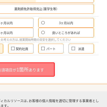
希
薬剤師免許取得見込（薬学生等）
1ヶ月以内
3ヶ月以内
6ヶ月以内
良いところがあれば
をお考えの方は、就業開始時期の目安を選択してください
契約社員
パート
派遣
1箇所
必須項目が
あります
ディカルリソースは、お客様の個人情報を適切に管理する事業者とし
ます。