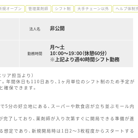
新規オープン
管理薬剤師
シフト制
大手チェーン以外
ヘルプ体制
非公開
法人名
月～土
10：00～19：00（休憩60分）
勤務時間
※上記より週40時間シフト勤務
エリア担当より）
す。年間休日も110日あり、1ヶ月単位のシフト制のため予定が
と確保できます。
車で5分の好立地にある、スーパーや飲食店が立ち並ぶモール内
が完了しており、薬剤師が入り次第すぐに開局できる準備が進
る想定であり、新規開局時は1日2〜3枚程度からスタートする