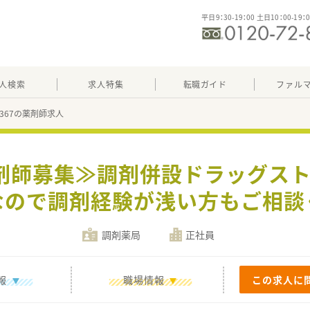
平日9：30-19：00 土日10：00-19：
人検索
求人特集
転職ガイド
ファル
35367の薬剤師求人
薬剤師募集≫調剤併設ドラッグスト
なので調剤経験が浅い方もご相談
調剤薬局
正社員
報
職場情報
この求人に