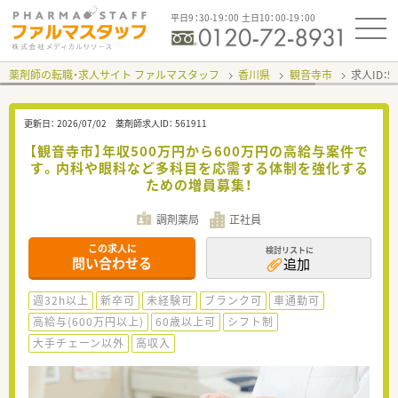
平日9：30-19：00 土日10：00-19：00
薬剤師の転職・求人サイト ファルマスタッフ
香川県
観音寺市
求人ID：
更新日：
2026/07/02
薬剤師求人ID：
561911
【観音寺市】年収500万円から600万円の高給与案件で
す。内科や眼科など多科目を応需する体制を強化する
ための増員募集！
調剤薬局
正社員
この求人に
検討リストに
問い合わせる
追加
週32h以上
新卒可
未経験可
ブランク可
車通勤可
高給与(600万円以上)
60歳以上可
シフト制
大手チェーン以外
高収入