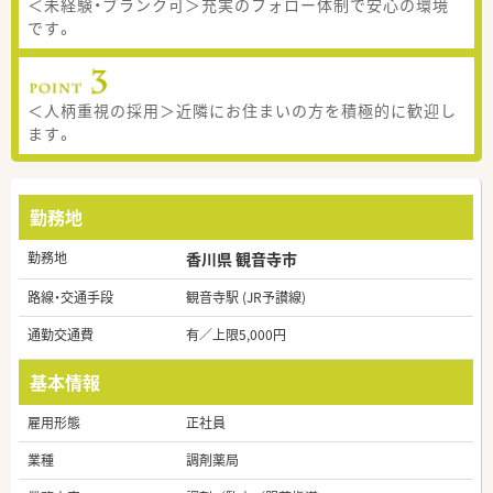
＜未経験・ブランク可＞充実のフォロー体制で安心の環境
です。
＜人柄重視の採用＞近隣にお住まいの方を積極的に歓迎し
ます。
勤務地
勤務地
香川県 観音寺市
路線・交通手段
観音寺駅 (JR予讃線)
通勤交通費
有／上限5,000円
基本情報
雇用形態
正社員
業種
調剤薬局