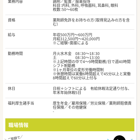
業務内容
調剤／監査／服薬指導
科目：内科, 外科, 呼吸器科, 耳鼻科, 眼科
枚数：50～60枚
資格
薬剤師免許をお持ちの方（取得見込みの方を含
む）
給与
年収500万円～600万円
月給312,500円～420,000円
※ご経験・面接による
勤務時間
月火水木金 08：30～18：30
土 08：30～13：00
※上記時間の中で4～9時間勤務/日で週40時間
シフト制勤務
※1ヶ月単位の変形労働時間制
※休憩時間は実働6時間超えで45分以上と実働
8時間超えで60分以上付与
休日
日祝＋シフトによる 有給休暇法定通り付与、
年末年始休暇5日
福利厚生諸手当
厚生年金／雇用保険／労災保険／薬剤師賠償責
任保険／その他健保
-
職場情報