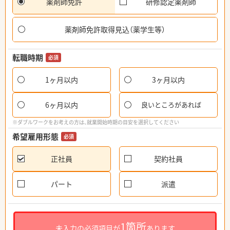
薬剤師免許
研修認定薬剤師
薬剤師免許取得見込（薬学生等）
転職時期
必須
1ヶ月以内
3ヶ月以内
6ヶ月以内
良いところがあれば
※ダブルワークをお考えの方は、就業開始時期の目安を選択してください
希望雇用形態
必須
正社員
契約社員
パート
派遣
1箇所
未入力の必須項目が
あります