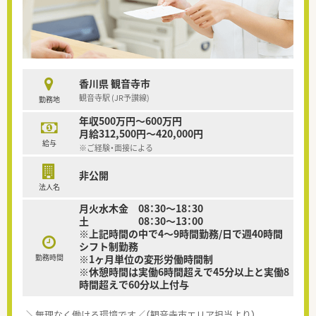
香川県 観音寺市
観音寺駅 (JR予讃線)
勤務地
年収500万円～600万円
月給312,500円～420,000円
給与
※ご経験・面接による
非公開
法人名
月火水木金 08：30～18：30
土 08：30～13：00
※上記時間の中で4～9時間勤務/日で週40時間
シフト制勤務
勤務時間
※1ヶ月単位の変形労働時間制
※休憩時間は実働6時間超えで45分以上と実働8
時間超えで60分以上付与
＼無理なく働ける環境です／（観音寺市エリア担当より）