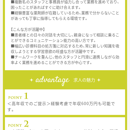
■複数名のスタッフと事務員が協力し合って業務を進めており、
困ったことがあればすぐに助け合えます。
■経験豊富な薬剤師が在籍しているため、業務で分からないこと
があっても丁寧に指導してもらえる環境です。
【こんな方が活躍中】
■患者様との日々の対話を大切にし、親身になって相談に乗るこ
とができるコミュニケーション能力の高い方です。
■幅広い診療科目の処方箋に対応するため、常に新しい知識を吸
収しようとする学習意欲の旺盛な方が活躍中です。
■チームワークを重んじ、他のスタッフと円滑に連携しながら効
率よく業務を進めることができる方が中心です。
advantage
求人の魅力
＜高年収でのご提示＞経験考慮で年収600万円も可能で
す。