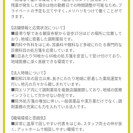
残業が発生した場合は他の勤務日での時間調整が可能なため、プ
ライベートの予定も立てやすく、メリハリをつけて働くことがで
きます。
【店舗情報と応需状況について】
■最寄り駅である観音寺駅から徒歩15分ほどの場所に位置して
おり、地域に密着した調剤薬局です。
■内科や外科をはじめ、耳鼻科や眼科など多岐にわたる専門的な
診療科目の処方箋を応需しています。
■1日あたり50枚から60枚の処方箋を安定して受け付けており、
地域医療に深く貢献できる環境です。
【法人特徴について】
■昭和21年の設立以来、長きにわたり地域に密着した薬局運営を
行い、地元の方々から親しまれています。
■同エリア内にて調剤薬局を複数店舗展開しており、地域の医療
インフラとして欠かせない存在です。
■院外処方箋の増加に伴い、一般医薬品や漢方薬だけでなく、調
剤業務の充実にも力を入れている法人です。
【職場環境と雰囲気】
■非常に温厚で話しやすい代表をはじめ、スタッフ同士の仲が良
く、アットホームで相談しやすい職場です。