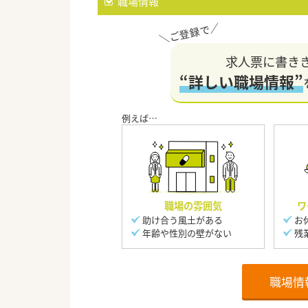
職場情報
求人票に書き
“詳しい職場情報”
職場の雰囲気
ワ
助け合う風土がある
お
年齢や性別の壁がない
残
職場情