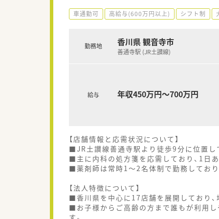
車通勤可
高給与(600万円以上)
シフト制
香川県 観音寺市
勤務地
善通寺駅 (JR土讃線)
年収450万円～700万円
給与
【店舗情報と応需状況について】
■JR土讃線善通寺駅より徒歩9分に位置
■主に内科の処方箋を応需しており、1日
■薬剤師は常時1～2名体制で勤務してお
【法人特徴について】
■香川県を中心に17店舗を展開しており
■お子様からご高齢の方まで誰もが利用し
す。