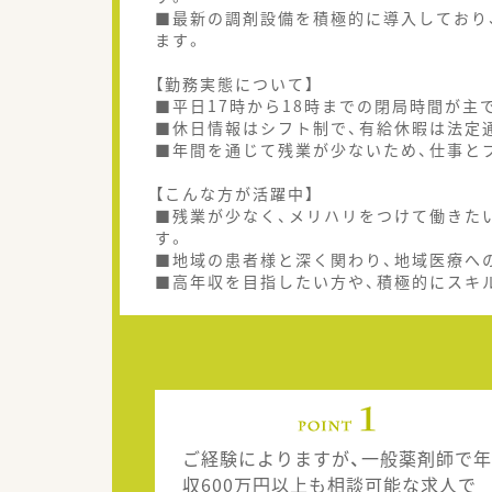
■最新の調剤設備を積極的に導入しており
ます。
【勤務実態について】
■平日17時から18時までの閉局時間が主
■休日情報はシフト制で、有給休暇は法定
■年間を通じて残業が少ないため、仕事と
【こんな方が活躍中】
■残業が少なく、メリハリをつけて働きた
す。
■地域の患者様と深く関わり、地域医療へ
■高年収を目指したい方や、積極的にスキ
ご経験によりますが、一般薬剤師で年
収600万円以上も相談可能な求人で