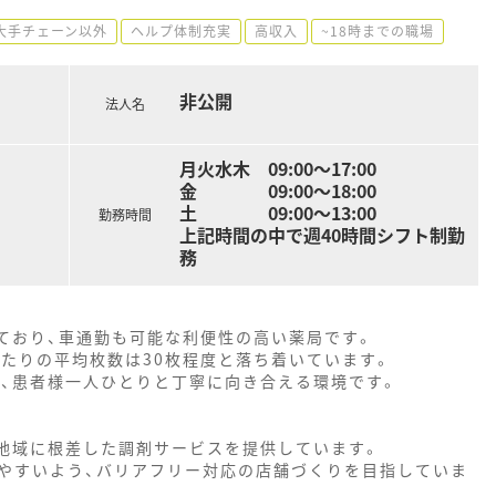
大手チェーン以外
ヘルプ体制充実
高収入
~18時までの職場
非公開
法人名
月火水木 09:00～17:00
金 09:00～18:00
土 09:00～13:00
勤務時間
上記時間の中で週40時間シフト制勤
務
しており、車通勤も可能な利便性の高い薬局です。
あたりの平均枚数は30枚程度と落ち着いています。
り、患者様一人ひとりと丁寧に向き合える環境です。
、地域に根差した調剤サービスを提供しています。
やすいよう、バリアフリー対応の店舗づくりを目指していま