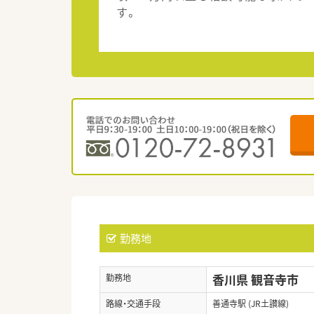
す。
勤務地
香川県 観音寺市
勤務地
路線・交通手段
善通寺駅 (JR土讃線)