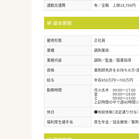
通勤交通費
有／全額 上限18,700円
基本情報
雇用形態
正社員
業種
調剤薬局
業務内容
調剤／監査／服薬指導
資格
薬剤師免許をお持ちの方（
給与
年収450万円～700万円
勤務時間
月火水木 09:00～17:00
金 09:00～18:00
土 09:00～13:00
上記時間の中で週40時間
休日
■有給休暇（法定通り付与
福利厚生諸手当
厚生年金／協会健保／薬剤