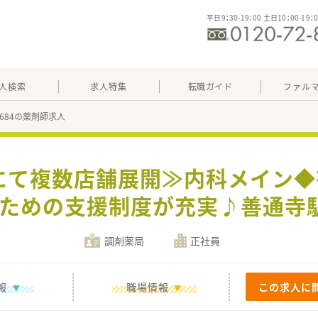
平日9：30-19：00 土日10：00-19：
人検索
求人特集
転職ガイド
ファル
48684の薬剤師求人
にて複数店舗展開≫内科メイン◆
ための支援制度が充実♪善通寺
調剤薬局
正社員
報
職場情報
この求人に