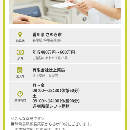
香川県 さぬき市
長尾駅 (琴電長尾線)
勤務地
年収480万円～600万円
ご経験にあわせて応相談
給与
有限会社辻上薬局
辻上薬局 長尾店
法人名
月～金
09：00～18：30（休憩60分）
土
勤務時間
09：00～14：00（休憩00分）
週40時間シフト勤務
＜こんな薬局です＞
■琴電長尾線長尾駅から徒歩10分にございます。
平成24年6月に開局致しました。