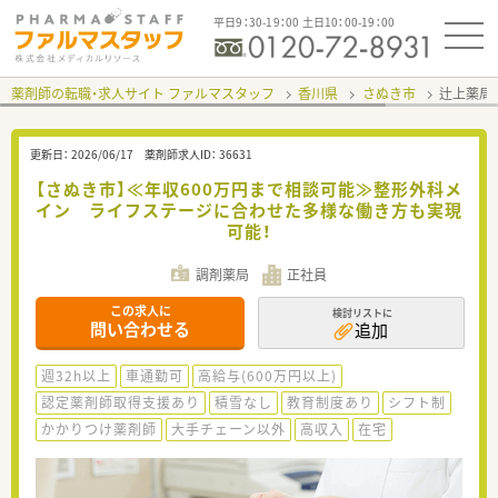
平日9：30-19：00 土日10：00-19：00
薬剤師の転職・求人サイト ファルマスタッフ
香川県
さぬき市
辻上薬局
更新日：
2026/06/17
薬剤師求人ID：
36631
【さぬき市】≪年収600万円まで相談可能≫整形外科メ
イン ライフステージに合わせた多様な働き方も実現
可能！
調剤薬局
正社員
この求人に
検討リストに
問い合わせる
追加
週32h以上
車通勤可
高給与(600万円以上)
認定薬剤師取得支援あり
積雪なし
教育制度あり
シフト制
かかりつけ薬剤師
大手チェーン以外
高収入
在宅