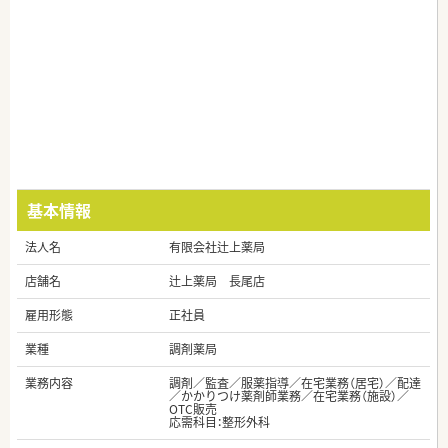
基本情報
法人名
有限会社辻上薬局
店舗名
辻上薬局 長尾店
雇用形態
正社員
業種
調剤薬局
業務内容
調剤／監査／服薬指導／在宅業務（居宅）／配達
／かかりつけ薬剤師業務／在宅業務（施設）／
OTC販売
応需科目：整形外科