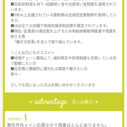
■互助会制度も有り、結婚祝い金や出産祝い金制度を運用されて
います。
■3年以上在籍されている薬剤師は全員認定薬剤師を取得してい
ます。
■ほぼ全ての店舗で地域支援体制加算を算定されています。
■現在、従業員の満足度を上げるため有給休暇取得推進や残業を
抑える等
「働き方改革」を法人で取り組んでいます。
＜こんな方にもオススメ＞
■地場チェーン薬局にて、福利厚生や研修制度も充実している先
で勤務したい方
■在宅等に積極的に携われる環境で働きたい方
等々…
少しでも気になった方はお問い合わせくださいませ
advantage
求人の魅力
整形外科メイン応需なので残業ほとんどありません。