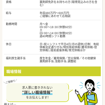
資格
薬剤師免許をお持ちの方（取得見込みの方を含
む）
給与
年収480万円～600万円
ご経験にあわせて応相談
勤務時間
月～金
09：00～18：30（休憩60分）
土
09：00～14：00（休憩00分）
週40時間シフト勤務
休日
日・祝＋シフトで平日4日/月の週休2日制 有給
休暇法定通り付与/特別有給休暇（慶弔休暇・慰
労休暇）/産前産後休暇/育児休暇ほか
福利厚生諸手当
厚生年金／雇用保険／労災保険／その他健保
薬剤師手当、皆勤手当、調整給
職場情報
求人票に書ききれない
“詳しい職場情報”
をお伝えします！