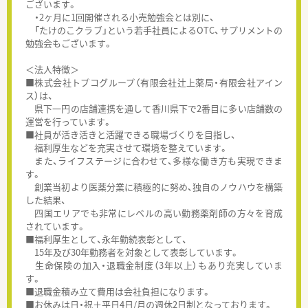
ございます。
・2ヶ月に1回開催される小売勉強会とは別に、
「たけのこクラブ」という若手社員によるOTC、サプリメントの
勉強会もございます。
＜法人特徴＞
■株式会社トプコグループ（有限会社辻上薬局・有限会社アイン
ス）は、
県下一円の店舗連携を通して香川県下で2番目に多い店舗数の
運営を行っています。
■社員が活き活きと活躍できる職場づくりを目指し、
福利厚生などを充実させて環境を整えています。
また、ライフステージに合わせて、多様な働き方も実現できま
す。
創業当初より医薬分業に積極的に努め、独自のノウハウを構築
した結果、
四国エリアでも非常にレベルの高い勤務薬剤師の方々を育成
されています。
■福利厚生として、永年勤続表彰として、
15年及び30年勤務者を対象として表彰しています。
生命保険の加入・退職金制度（3年以上）もあり充実していま
す。
■退職金積み立て費用は会社負担になります。
■お休みは日・祝＋平日4日/月の週休2日制となっております。