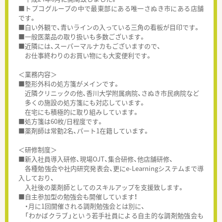
■トプコグループの中で最東部にある唯一さぬき市にある店舗
です。
■白い外観で、青いラインの入っている三角の看板が目印です。
■一般医薬品の取り扱いも多数ございます。
■近隣には、スーパーマルナカもございますので、
お仕事終わりのお買い物にも大変便利です。
＜業務内容＞
■整形外科の処方箋がメインです。
近隣クリニックの他、香川大学附属病院、さぬき市民病院など
多くの施設の処方箋にも対応しています。
在宅にも積極的に取り組みしています。
■処方箋は60枚/日程度です。
■薬剤師は常勤2名、パート1在籍しています。
＜研修制度＞
■新入社員導入研修、現場OJT、集合研修、他店舗研修、
各種勉強会や社内研究発表会、更にe-Learningシステムまで導
入しており、
入社後の薬剤師としてのスキルアップを支援致します。
■自主参加型の勉強会も開催しています！
・月に1回開催される調剤勉強会とは別に、
「わかばクラブ」という若手社員による自主的な調剤勉強会も