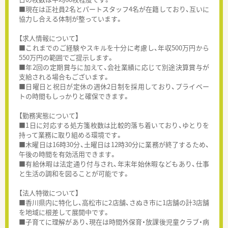
■現在は正社員2名とパートスタッフ4名が在籍しており、互いに
協力し合える体制が整っています。
【求人情報について】
■これまでのご経験やスキルを十分に考慮し、年収500万円から
550万円の範囲でご提示します。
■年2回の定期賞与に加えて、会社業績に応じて別途決算賞与が
支給される場合もございます。
■日曜日と祝日が定休の週休2日制を採用しており、プライベー
トの時間もしっかりと確保できます。
【勤務実態について】
■1日に対応する処方箋枚数は比較的落ち着いており、ゆとりを
持って業務に取り組める環境です。
■木曜日は16時30分、土曜日は12時30分に業務が終了するため、
午後の時間を有効活用できます。
■有給休暇は法定通り付与され、年末年始休暇などもあり、仕事
と生活の調和を図ることが可能です。
【法人特徴について】
■香川県内に特化し、高松市に2店舗、さぬき市に1店舗の計3店舗
を地域に根差して展開中です。
■子育てに理解があり、現在は時間外保育・放課後児童クラブ・病