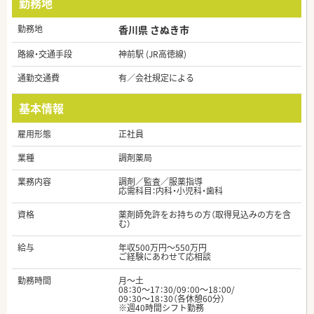
勤務地
勤務地
香川県 さぬき市
路線・交通手段
神前駅 (JR高徳線)
通勤交通費
有／会社規定による
基本情報
雇用形態
正社員
業種
調剤薬局
業務内容
調剤／監査／服薬指導
応需科目：内科・小児科・歯科
資格
薬剤師免許をお持ちの方（取得見込みの方を含
む）
給与
年収500万円～550万円
ご経験にあわせて応相談
勤務時間
月～土
08：30～17：30/09：00～18：00/
09：30～18：30（各休憩60分）
※週40時間シフト勤務