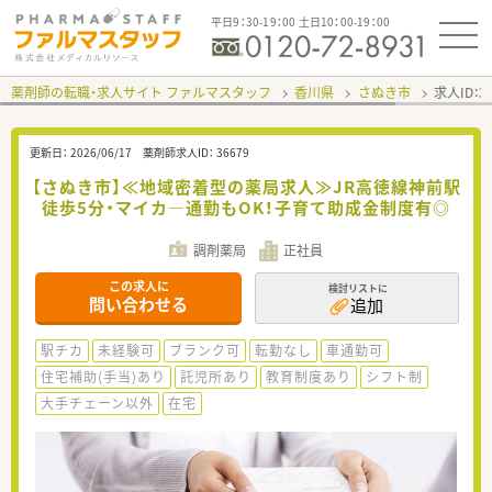
平日9：30-19：00 土日10：00-19：00
薬剤師の転職・求人サイト ファルマスタッフ
香川県
さぬき市
求人ID：
更新日：
2026/06/17
薬剤師求人ID：
36679
【さぬき市】≪地域密着型の薬局求人≫JR高徳線神前駅
徒歩5分・マイカ―通勤もOK！子育て助成金制度有◎
調剤薬局
正社員
この求人に
検討リストに
問い合わせる
追加
駅チカ
未経験可
ブランク可
転勤なし
車通勤可
住宅補助(手当)あり
託児所あり
教育制度あり
シフト制
大手チェーン以外
在宅