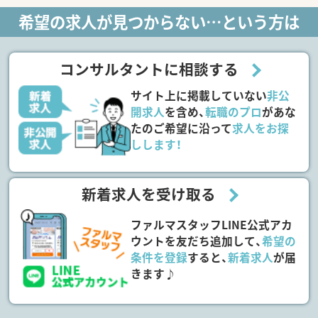
希望の求人が見つからない…という方は
コンサルタントに相談する
サイト上に掲載していない
非公
開求人
を含め、
転職のプロ
があな
たのご希望に沿って
求人をお探
しします！
新着求人を受け取る
ファルマスタッフLINE公式アカ
ウントを友だち追加して、
希望の
条件を登録
すると、
新着求人
が届
きます♪