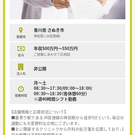
香川県 さぬき市
神前駅 (JR高徳線)
勤務地
年収500万円～550万円
ご経験にあわせて応相談
給与
非公開
法人名
月～土
08：30～17：30/09：00～18：00/
09：30～18：30（各休憩60分）
勤務時間
※週40時間シフト勤務
【店舗情報と応需状況について】
■最寄り駅であるJR高徳線の神前駅から徒歩5分という、毎日の
通勤にも大変便利な立地にございます。
■主に隣接するクリニックから内科の処方箋を応需しており、1
日の枚数は平均60枚程度です。