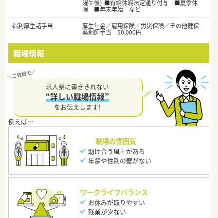
曜午後） ■有給休暇法定通り付与 ■夏季休
暇 ■年末年始 など
福利厚生諸手当
厚生年金／雇用保険／労災保険／その他健保
薬剤師手当 50,000円
職場情報
求人票に書ききれない
“詳しい職場情報”
をお伝えします！
職場の雰囲気
助け合う風土がある
年齢や性別の壁がない
ワークライフバランス
お休みが取りやすい
残業が少ない