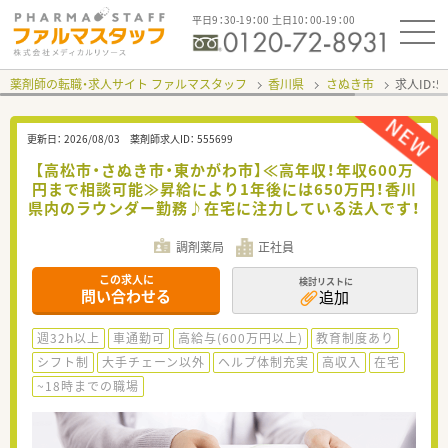
平日9：30-19：00 土日10：00-19：00
薬剤師の転職・求人サイト ファルマスタッフ
香川県
さぬき市
求人ID：
更新日：
2026/08/03
薬剤師求人ID：
555699
【高松市・さぬき市・東かがわ市】≪高年収！年収600万
円まで相談可能≫昇給により1年後には650万円！香川
県内のラウンダー勤務♪在宅に注力している法人です！
調剤薬局
正社員
この求人に
検討リストに
問い合わせる
追加
週32h以上
車通勤可
高給与(600万円以上)
教育制度あり
シフト制
大手チェーン以外
ヘルプ体制充実
高収入
在宅
~18時までの職場