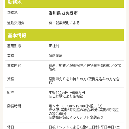
勤務地
勤務地
香川県 さぬき市
通勤交通費
有／就業規則による
基本情報
雇用形態
正社員
業種
調剤薬局
業務内容
調剤／監査／服薬指導／在宅業務（施設）／OTC
販売
資格
薬剤師免許をお持ちの方（取得見込みの方を含
む）
給与
年収600万円～600万円
※ご経験により応相談
勤務時間
月～土 08：30～19：00（休憩60分）
※休憩：実働6時間超の場合45分、実働8時間超
の場合60分
※勤務店舗によってシフト変動あり
休日
日祝＋シフトによる（週休二日制・平日半日+土