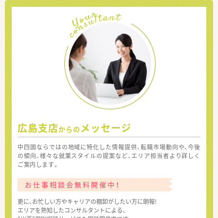
広島支店
メッセージ
からの
中四国ならではの地域に特化した情報提供、転職市場動向や、今後
の傾向、様々な就業スタイルの提案など、エリア担当者より詳しく
ご案内します。
お仕事相談会無料開催中！
更に、お忙しい方やキャリアの棚卸がしたい方に朗報!
エリアを熟知したコンサルタントによる、