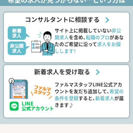
コンサルタントに相談する
サイト上に掲載していない
非公
開求人
を含め、
転職のプロ
があな
たのご希望に沿って
求人をお探
しします！
新着求人を受け取る
ファルマスタッフLINE公式アカ
ウントを友だち追加して、
希望の
条件を登録
すると、
新着求人
が届
きます♪