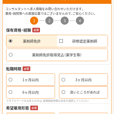
コンサルタントへ求人情報をお問い合わせいただけます。
薬局・病院等への直接応募ではございませんので、ご安心ください。
1
2
3
4
保有資格・経験
必須
薬剤師免許
研修認定薬剤師
薬剤師免許取得見込（薬学生等）
転職時期
必須
1ヶ月以内
3ヶ月以内
6ヶ月以内
良いところがあれば
※ダブルワークをお考えの方は、就業開始時期の目安を選択してください
希望雇用形態
必須