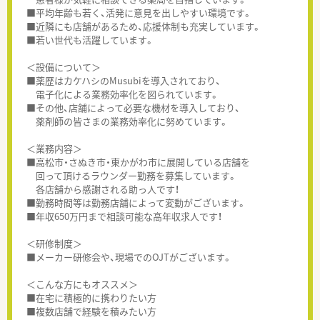
■平均年齢も若く、活発に意見を出しやすい環境です。
■近隣にも店舗があるため、応援体制も充実しています。
■若い世代も活躍しています。
＜設備について＞
■薬歴はカケハシのMusubiを導入されており、
電子化による業務効率化を図られています。
■その他、店舗によって必要な機材を導入しており、
薬剤師の皆さまの業務効率化に努めています。
＜業務内容＞
■高松市・さぬき市・東かがわ市に展開している店舗を
回って頂けるラウンダー勤務を募集しています。
各店舗から感謝される助っ人です！
■勤務時間等は勤務店舗によって変動がございます。
■年収650万円まで相談可能な高年収求人です！
＜研修制度＞
■メーカー研修会や、現場でのOJTがございます。
＜こんな方にもオススメ＞
■在宅に積極的に携わりたい方
■複数店舗で経験を積みたい方