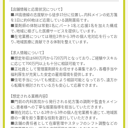
【店舗情報と応需状況について】
■JR高徳線の志度駅から徒歩15分に位置し、内科メインの処方箋
を1日に約60枚ほど応需している調剤薬局です。
■薬剤師の体制は常勤1名にパート1名と応援1名を加えた構成
で、地域に根ざした医療サービスを提供しています。
■在宅業務については現在2件から3件の個人宅対応を行ってお
り、地域医療に貢献できる体制を整えています。
【求人情報について】
■想定年収は680万円から720万円となっており、ご経験やスキル
に応じて700万円以上も十分に相談可能です。
■正社員として管理薬剤師をお任せする募集であり、各種手当や
福利厚生が充実した安定の雇用環境を提供します。
■住宅手当についても規定により相談可能となっており、遠方か
ら転職を検討されている方も安心して応募できます。
【想定される業務内容】
■門前の内科医院から発行される処方箋の調剤や監査をメイン
に、患者様への丁寧な服薬指導を担当していただきます。
■現在対応している2件から3件の個人在宅業務を通じて、地域医
療の一翼を担う重要な役割を遂行していただきます。
■店舗の責任者として在庫管理やスタッフのシフト調整などの