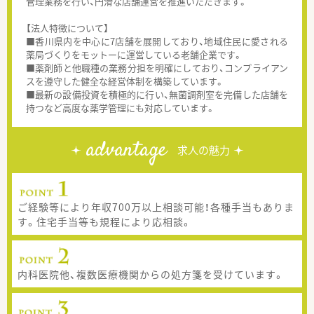
管理業務を行い、円滑な店舗運営を推進いただきます。
【法人特徴について】
■香川県内を中心に7店舗を展開しており、地域住民に愛される
薬局づくりをモットーに運営している老舗企業です。
■薬剤師と他職種の業務分担を明確にしており、コンプライアン
スを遵守した健全な経営体制を構築しています。
■最新の設備投資を積極的に行い、無菌調剤室を完備した店舗を
持つなど高度な薬学管理にも対応しています。
advantage
求人の魅力
ご経験等により年収700万以上相談可能！各種手当もありま
す。住宅手当等も規程により応相談。
内科医院他、複数医療機関からの処方箋を受けています。