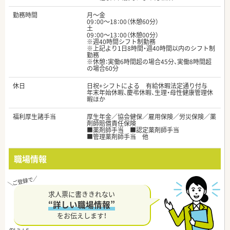
勤務時間
月～金
09：00～18：00（休憩60分）
土
09：00～13：00（休憩00分）
※週40時間シフト制勤務
※上記より1日8時間・週40時間以内のシフト制
勤務
※休憩：実働6時間超の場合45分、実働8時間超
の場合60分
休日
日祝+シフトによる 有給休暇法定通り付与
年末年始休暇、慶弔休暇、生理・母性健康管理休
暇ほか
福利厚生諸手当
厚生年金／協会健保／雇用保険／労災保険／薬
剤師賠償責任保険
■薬剤師手当 ■認定薬剤師手当
■管理薬剤師手当 他
職場情報
求人票に書ききれない
“詳しい職場情報”
をお伝えします！