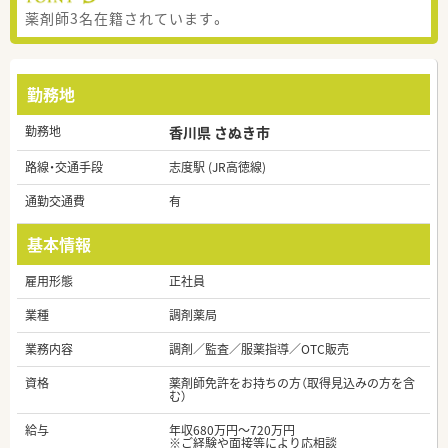
薬剤師3名在籍されています。
勤務地
勤務地
香川県 さぬき市
路線・交通手段
志度駅 (JR高徳線)
通勤交通費
有
基本情報
雇用形態
正社員
業種
調剤薬局
業務内容
調剤／監査／服薬指導／OTC販売
資格
薬剤師免許をお持ちの方（取得見込みの方を含
む）
給与
年収680万円～720万円
※ご経験や面接等により応相談