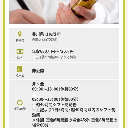
香川県 さぬき市
志度駅 (JR高徳線)
勤務地
年収680万円～720万円
※ご経験や面接等により応相談
給与
非公開
法人名
月～金
09：00～18：00（休憩60分）
土
09：00～13：00（休憩00分）
※週40時間シフト制勤務
勤務時間
※上記より1日8時間・週40時間以内のシフト制
勤務
※休憩：実働6時間超の場合45分、実働8時間超の
場合60分