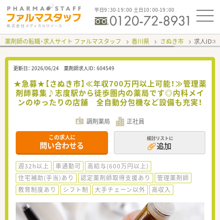
平日9：30-19：00 土日10：00-19：00
薬剤師の転職・求人サイト ファルマスタッフ
香川県
さぬき市
求人ID：
更新日：
2026/06/24
薬剤師求人ID：
604549
★急募★【さぬき市】≪年収700万円以上可能！≫管理薬
剤師募集♪志度駅から徒歩圏内の薬局です◎内科メイ
ンのゆったりの店舗 全自動分包機など設備も充実！
調剤薬局
正社員
この求人に
検討リストに
問い合わせる
追加
週32h以上
車通勤可
高給与(600万円以上)
住宅補助(手当)あり
認定薬剤師取得支援あり
管理薬剤師
教育制度あり
シフト制
大手チェーン以外
高収入