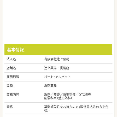
基本情報
法人名
有限会社辻上薬局
店舗名
辻上薬局 長尾店
雇用形態
パート・アルバイト
業種
調剤薬局
業務内容
調剤／監査／服薬指導／OTC販売
応需科目（整形外科）
資格
薬剤師免許をお持ちの方（取得見込みの方を含
む）