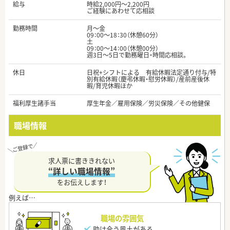
給与
時給2,000円～2,200円
ご経験にあわせて応相談
勤務時間
月～金
09：00～18：30（休憩60分）
土
09：00～14：00（休憩00分）
週3日～5日で勤務曜日・時間応相談。
休日
日祝+シフトによる 有給休暇法定通り付与/特
別有給休暇（慶弔休暇・慰労休暇）/産前産後休
暇/育児休暇ほか
福利厚生諸手当
厚生年金／雇用保険／労災保険／その他健保
職場情報
求人票に書ききれない
“詳しい職場情報”
をお伝えします！
職場の雰囲気
助け合う風土がある