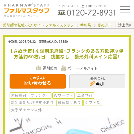
平日9：30-19：00 土日10：00-19：00
薬剤師の転職・求人サイト ファルマスタッフ
香川県
さぬき市
辻上薬局
更新日：
2026/06/22
薬剤師求人ID：
36550
【さぬき市】≪調剤未経験・ブランクのある方歓迎≫処
方箋約60枚/日 残業なし 整形外科メイン応需！
調剤薬局
パート・アルバイト
この求人に
検討リストに
問い合わせる
追加
未経験可
ブランク可
Ｗワーク可
車通勤可
認定薬剤師取得支援あり
教育制度あり
シフト制
大手チェーン以外