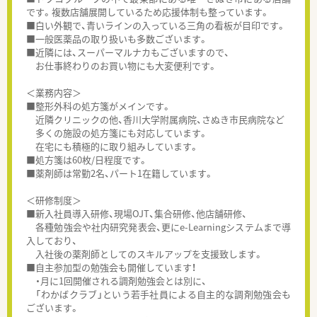
です。複数店舗展開しているため応援体制も整っています。
■白い外観で、青いラインの入っている三角の看板が目印です。
■一般医薬品の取り扱いも多数ございます。
■近隣には、スーパーマルナカもございますので、
お仕事終わりのお買い物にも大変便利です。
＜業務内容＞
■整形外科の処方箋がメインです。
近隣クリニックの他、香川大学附属病院、さぬき市民病院など
多くの施設の処方箋にも対応しています。
在宅にも積極的に取り組みしています。
■処方箋は60枚/日程度です。
■薬剤師は常勤2名、パート1在籍しています。
＜研修制度＞
■新入社員導入研修、現場OJT、集合研修、他店舗研修、
各種勉強会や社内研究発表会、更にe-Learningシステムまで導
入しており、
入社後の薬剤師としてのスキルアップを支援致します。
■自主参加型の勉強会も開催しています！
・月に1回開催される調剤勉強会とは別に、
「わかばクラブ」という若手社員による自主的な調剤勉強会も
ございます。