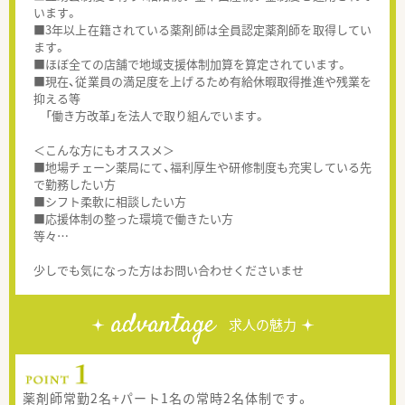
います。
■3年以上在籍されている薬剤師は全員認定薬剤師を取得してい
ます。
■ほぼ全ての店舗で地域支援体制加算を算定されています。
■現在、従業員の満足度を上げるため有給休暇取得推進や残業を
抑える等
「働き方改革」を法人で取り組んでいます。
＜こんな方にもオススメ＞
■地場チェーン薬局にて、福利厚生や研修制度も充実している先
で勤務したい方
■シフト柔軟に相談したい方
■応援体制の整った環境で働きたい方
等々…
少しでも気になった方はお問い合わせくださいませ
advantage
求人の魅力
薬剤師常勤2名+パート1名の常時2名体制です。