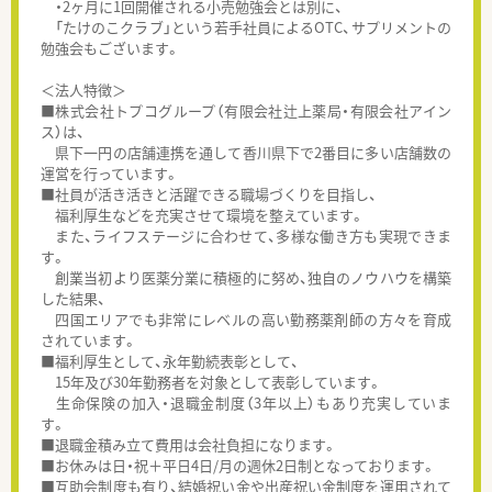
・2ヶ月に1回開催される小売勉強会とは別に、
「たけのこクラブ」という若手社員によるOTC、サプリメントの
勉強会もございます。
＜法人特徴＞
■株式会社トプコグループ（有限会社辻上薬局・有限会社アイン
ス）は、
県下一円の店舗連携を通して香川県下で2番目に多い店舗数の
運営を行っています。
■社員が活き活きと活躍できる職場づくりを目指し、
福利厚生などを充実させて環境を整えています。
また、ライフステージに合わせて、多様な働き方も実現できま
す。
創業当初より医薬分業に積極的に努め、独自のノウハウを構築
した結果、
四国エリアでも非常にレベルの高い勤務薬剤師の方々を育成
されています。
■福利厚生として、永年勤続表彰として、
15年及び30年勤務者を対象として表彰しています。
生命保険の加入・退職金制度（3年以上）もあり充実していま
す。
■退職金積み立て費用は会社負担になります。
■お休みは日・祝＋平日4日/月の週休2日制となっております。
■互助会制度も有り、結婚祝い金や出産祝い金制度を運用されて