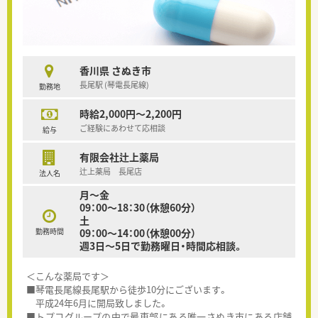
香川県 さぬき市
長尾駅 (琴電長尾線)
勤務地
時給2,000円～2,200円
ご経験にあわせて応相談
給与
有限会社辻上薬局
辻上薬局 長尾店
法人名
月～金
09：00～18：30（休憩60分）
土
勤務時間
09：00～14：00（休憩00分）
週3日～5日で勤務曜日・時間応相談。
＜こんな薬局です＞
■琴電長尾線長尾駅から徒歩10分にございます。
平成24年6月に開局致しました。
■トプコグループの中で最東部にある唯一さぬき市にある店舗