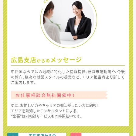
広島支店
メッセージ
からの
中四国ならではの地域に特化した情報提供、転職市場動向や、今後
の傾向、様々な就業スタイルの提案など、エリア担当者より詳しく
ご案内します。
お仕事相談会無料開催中！
更に、お忙しい方やキャリアの棚卸がしたい方に朗報!
エリアを熟知したコンサルタントによる、
“出張”個別相談サービスも同時開催中です。
広島支店からの