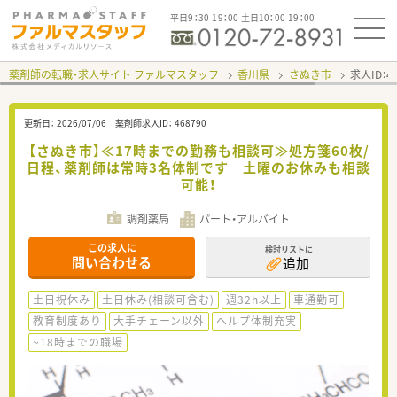
平日9：30-19：00 土日10：00-19：00
薬剤師の転職・求人サイト ファルマスタッフ
香川県
さぬき市
求人ID：
更新日：
2026/07/06
薬剤師求人ID：
468790
【さぬき市】≪17時までの勤務も相談可≫処方箋60枚/
日程、薬剤師は常時3名体制です 土曜のお休みも相談
可能！
調剤薬局
パート・アルバイト
この求人に
検討リストに
問い合わせる
追加
土日祝休み
土日休み(相談可含む)
週32h以上
車通勤可
教育制度あり
大手チェーン以外
ヘルプ体制充実
~18時までの職場