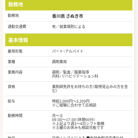
勤務地
勤務地
香川県 さぬき市
通勤交通費
有／就業規則による
基本情報
雇用形態
パート・アルバイト
業種
調剤薬局
業務内容
調剤／監査／服薬指導
内科・リハビリテーション科
資格
薬剤師免許をお持ちの方（取得見込みの方を含
む）
給与
時給2,000円～2,200円
※ご経験に合わせて応相談
勤務時間
月～土
09：00～17：00（休憩60分）
※上記より週3～4日シフト勤務
※土曜のお休みも相談可能です