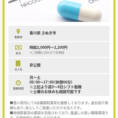
香川県 さぬき市
勤務地
時給2,000円～2,200円
※ご経験に合わせて応相談
給与
非公開
法人名
月～土
09：00～17：00（休憩60分）
※上記より週3～4日シフト勤務
勤務時間
※土曜のお休みも相談可能です
■香川県内にて6店舗調剤薬局を展開しております。過去紹介実
績もあり、安心してご就業いただける法人です。
■地域密着型の薬局を目指されており、風通しの良い職場環境で
す。応援体制も充実しております。