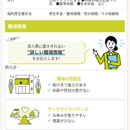
休日
日祝＋シフトによる ■有給休暇法定通り付
与 ■夏季休暇 ■年末年始 など
福利厚生諸手当
厚生年金／雇用保険／労災保険／その他健保
職場情報
求人票に書ききれない
“詳しい職場情報”
をお伝えします！
職場の雰囲気
助け合う風土がある
年齢や性別の壁がない
ワークライフバランス
お休みが取りやすい
残業が少ない