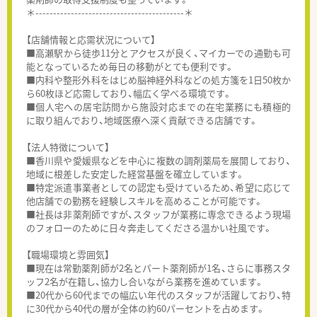
＊------------------------------------------＊
【店舗情報と応需状況について】
■高瀬駅から徒歩11分とアクセスが良く、マイカーでの通勤も可
能となっているため毎日の移動がとても便利です。
■内科や整形外科をはじめ脳神経外科などの処方箋を1日50枚か
ら60枚ほど応需しており、幅広く学べる環境です。
■個人宅への居宅訪問から施設対応までの在宅業務にも積極的
に取り組んでおり、地域医療へ深く貢献できる店舗です。
【法人特徴について】
■香川県や愛媛県などを中心に複数の調剤薬局を展開しており、
地域に根差した安定した経営基盤を確立しています。
■特定派遣事業者としての認定も受けているため、希望に応じて
他店舗での勤務を経験しスキルを高めることが可能です。
■社長は非薬剤師ですが、スタッフが業務に専念できるよう現場
のフォローのために日々奔走してくださる温かい社風です。
【職場環境と雰囲気】
■現在は常勤薬剤師が2名とパート薬剤師が1名、さらに事務スタ
ッフ2名が在籍し、協力し合いながら業務を進めています。
■20代から60代までの幅広い年代のスタッフが活躍しており、特
に30代から40代の層が全体の約60パーセントを占めます。