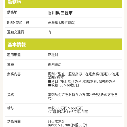
勤務地
勤務地
香川県 三豊市
路線・交通手段
高瀬駅 (JR予讃線)
通勤交通費
有
基本情報
雇用形態
正社員
業種
調剤薬局
業務内容
調剤／監査／服薬指導／在宅業務（居宅）／在宅
業務（施設）
■科目：内科, 整形外科, 循環器科, 脳神経外科
■枚数：50～60枚/日
資格
薬剤師免許をお持ちの方（取得見込みの方を含
む）
給与
年収500万円～650万円
（ご経験にあわせて応相談）
勤務時間
月火水木金
09：00～18：00（休憩60分）