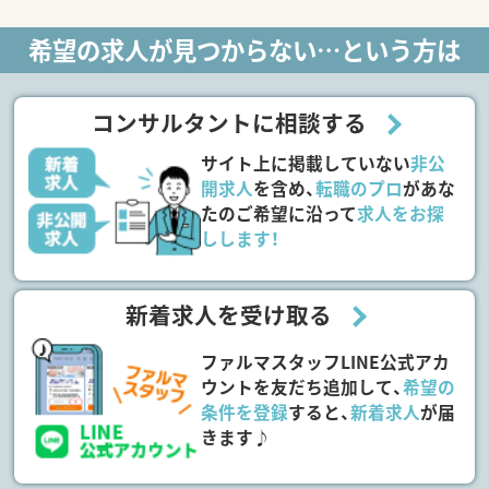
希望の求人が見つからない…という方は
コンサルタントに相談する
サイト上に掲載していない
非公
開求人
を含め、
転職のプロ
があな
たのご希望に沿って
求人をお探
しします！
新着求人を受け取る
ファルマスタッフLINE公式アカ
ウントを友だち追加して、
希望の
条件を登録
すると、
新着求人
が届
きます♪