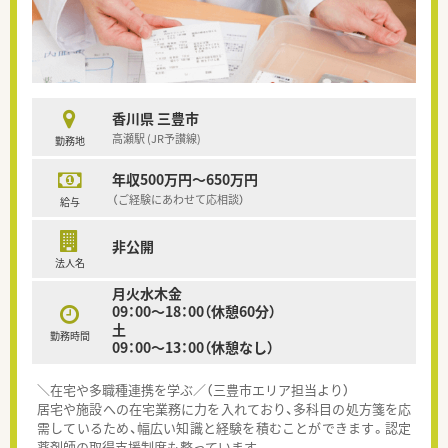
香川県 三豊市
高瀬駅 (JR予讃線)
勤務地
年収500万円～650万円
（ご経験にあわせて応相談）
給与
非公開
法人名
月火水木金
09：00～18：00（休憩60分）
土
勤務時間
09：00～13：00（休憩なし）
＼在宅や多職種連携を学ぶ／（三豊市エリア担当より）
居宅や施設への在宅業務に力を入れており、多科目の処方箋を応
需しているため、幅広い知識と経験を積むことができます。認定
薬剤師の取得支援制度も整っています。