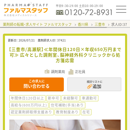
平日9：30-19：00 土日10：00-19：00
薬剤師の転職・求人サイト ファルマスタッフ
香川県
三豊市
求人ID：37
更新日：
2026/07/21
薬剤師求人ID：
37421
【三豊市/高瀬駅】≪年間休日120日×年収650万円まで
可≫ 広々とした調剤室、脳神経外科クリニックから処
方箋応需
調剤薬局
正社員
この求人に
検討リストに
問い合わせる
追加
年間休日120日以上
新卒可
未経験可
車通勤可
高給与(600万円以上)
住宅補助(手当)あり
認定薬剤師取得支援あり
教育制度あり
在宅