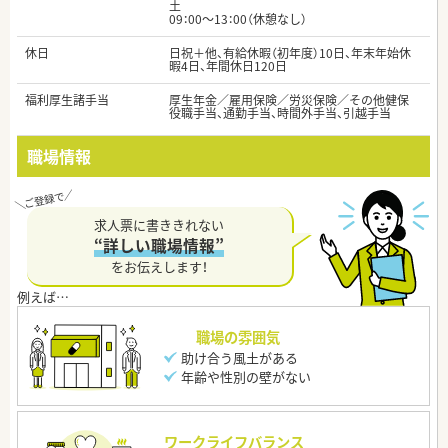
土
09：00～13：00（休憩なし）
休日
日祝＋他、有給休暇（初年度）10日、年末年始休
暇4日、年間休日120日
福利厚生諸手当
厚生年金／雇用保険／労災保険／その他健保
役職手当、通勤手当、時間外手当、引越手当
職場情報
求人票に書ききれない
“詳しい職場情報”
をお伝えします！
職場の雰囲気
助け合う風土がある
年齢や性別の壁がない
ワークライフバランス