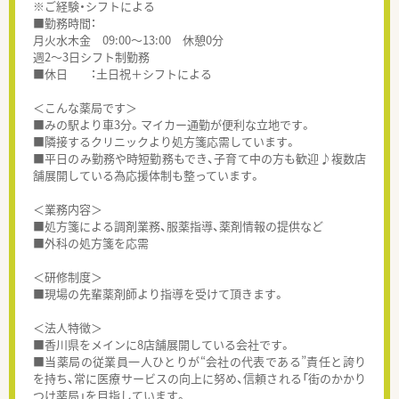
※ご経験・シフトによる
■勤務時間：
月火水木金 09:00～13:00 休憩0分
週2～3日シフト制勤務
■休日 ：土日祝＋シフトによる
＜こんな薬局です＞
■みの駅より車3分。マイカー通勤が便利な立地です。
■隣接するクリニックより処方箋応需しています。
■平日のみ勤務や時短勤務もでき、子育て中の方も歓迎♪複数店
舗展開している為応援体制も整っています。
＜業務内容＞
■処方箋による調剤業務、服薬指導、薬剤情報の提供など
■外科の処方箋を応需
＜研修制度＞
■現場の先輩薬剤師より指導を受けて頂きます。
＜法人特徴＞
■香川県をメインに8店舗展開している会社です。
■当薬局の従業員一人ひとりが“会社の代表である”責任と誇り
を持ち、常に医療サービスの向上に努め、信頼される「街のかかり
つけ薬局」を目指しています。