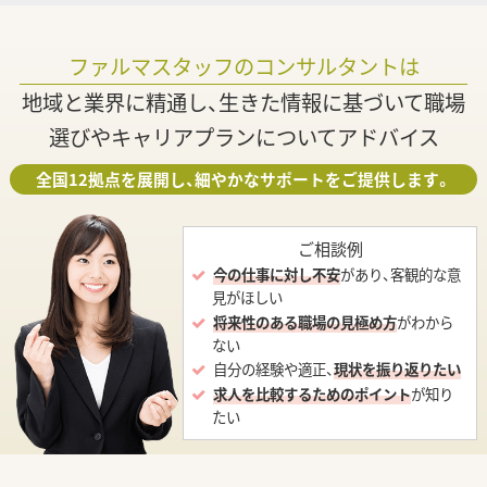
ファルマスタッフのコンサルタントは
地域と業界に精通し、生きた情報に基づいて職場
選びやキャリアプランについてアドバイス
全国12拠点を展開し、細やかなサポートをご提供します。
ご相談例
今の仕事に対し不安
があり、客観的な意
見がほしい
将来性のある職場の見極め方
がわから
ない
自分の経験や適正、
現状を振り返りたい
求人を比較するためのポイント
が知り
たい