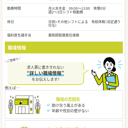
勤務時間
月火水木金 09:00～13:00 休憩0分
週2～3日シフト制勤務
休日
日祝+その他シフトによる 有給休暇（法定通り
付与）
福利厚生諸手当
薬剤師賠償責任保険
職場情報
求人票に書ききれない
“詳しい職場情報”
をお伝えします！
職場の雰囲気
助け合う風土がある
年齢や性別の壁がない