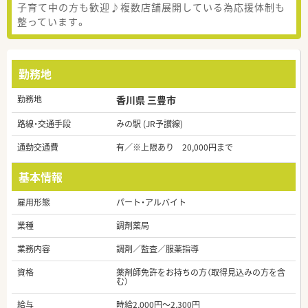
子育て中の方も歓迎♪複数店舗展開している為応援体制も
整っています。
勤務地
勤務地
香川県 三豊市
路線・交通手段
みの駅 (JR予讃線)
通勤交通費
有／※上限あり 20,000円まで
基本情報
雇用形態
パート・アルバイト
業種
調剤薬局
業務内容
調剤／監査／服薬指導
資格
薬剤師免許をお持ちの方（取得見込みの方を含
む）
給与
時給2,000円～2,300円