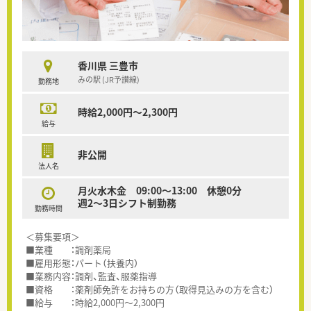
香川県 三豊市
みの駅 (JR予讃線)
勤務地
時給2,000円～2,300円
給与
非公開
法人名
月火水木金 09:00～13:00 休憩0分
週2～3日シフト制勤務
勤務時間
＜募集要項＞
■業種 ：調剤薬局
■雇用形態：パート（扶養内）
■業務内容：調剤、監査、服薬指導
■資格 ：薬剤師免許をお持ちの方（取得見込みの方を含む）
■給与 ：時給2,000円～2,300円