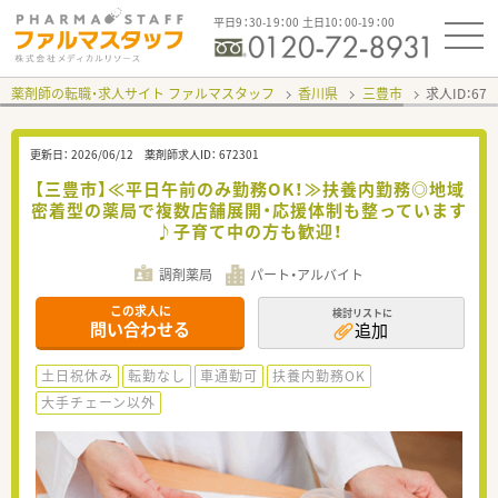
平日9：30-19：00 土日10：00-19：00
薬剤師の転職・求人サイト ファルマスタッフ
香川県
三豊市
求人ID：67
更新日：
2026/06/12
薬剤師求人ID：
672301
【三豊市】≪平日午前のみ勤務OK！≫扶養内勤務◎地域
密着型の薬局で複数店舗展開・応援体制も整っています
♪子育て中の方も歓迎！
調剤薬局
パート・アルバイト
この求人に
検討リストに
問い合わせる
追加
土日祝休み
転勤なし
車通勤可
扶養内勤務OK
大手チェーン以外