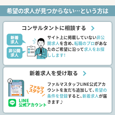
希望の求人が見つからない…という方は
コンサルタントに相談する
サイト上に掲載していない
非公
開求人
を含め、
転職のプロ
があな
たのご希望に沿って
求人をお探
しします！
新着求人を受け取る
ファルマスタッフLINE公式アカ
ウントを友だち追加して、
希望の
条件を登録
すると、
新着求人
が届
きます♪