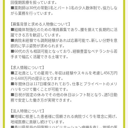
回復期医療を担っています。
■薬剤師は30代の常勤1名とパート1名の少人数体制で、協力しな
がら業務を行っています。
【募集背景と求める人物像について】
■組織体制強化のための増員募集であり、腰を据えて長期的に活
躍できる方を歓迎しています。
■病院未経験でも調剤経験があれば応募可能で、新しい分野を意
欲的に学ぶ姿勢が求められます。
■60代の方も相談可能となっており、経験豊富なベテランから若
手まで幅広く活躍できる土壌です。
【求人情報について】
■正社員としての雇用で、年収は経験やスキルを考慮し456万円
から600万円の提示となります。
■年間休日は117日確保されており、仕事とプライベートのメリ
ハリをつけて働くことが可能です。
■日祝が固定の休みでその他の休日はシフト制となり、週5日勤
務で安定した働き方が実現できます。
【法人特徴について】
■地域に根差した患者様に信頼される病院づくりを理念に掲げ、
地域医療に貢献し続けています。
■香川県屈指の回復期リハビリテーション病棟を有し、地域の医