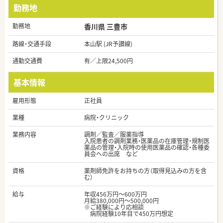
勤務地
勤務地
香川県 三豊市
路線・交通手段
本山駅 (JR予讃線)
通勤交通費
有／上限24,500円
基本情報
雇用形態
正社員
業種
病院・クリニック
業務内容
調剤／監査／服薬指導
入院患者の調剤業務・医薬品の在庫管理・規制医
薬品の管理・入院時の使用医薬品の確認・各種委
員会への出席 など
資格
薬剤師免許をお持ちの方（取得見込みの方を含
む）
給与
年収456万円～600万円
月給380,000円～500,000円
※ご経験により応相談
病院経験10年目で450万円想定