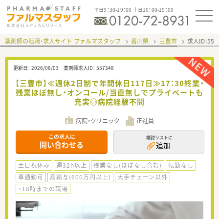
平日9：30-19：00 土日10：00-19：00
薬剤師の転職・求人サイト ファルマスタッフ
香川県
三豊市
求人ID：55
更新日：
2026/08/03
薬剤師求人ID：
557348
【三豊市】≪週休2日制で年間休日117日≫17：30終業・
残業ほぼ無し・オンコール/当直無しでプライベートも
充実◎病院経験不問
病院・クリニック
正社員
この求人に
検討リストに
問い合わせる
追加
土日祝休み
週32h以上
残業なし(ほぼなし含む)
転勤なし
車通勤可
高給与(600万円以上)
大手チェーン以外
~18時までの職場