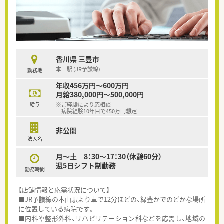
香川県 三豊市
本山駅 (JR予讃線)
勤務地
年収456万円～600万円
月給380,000円～500,000円
給与
※ご経験により応相談
病院経験10年目で450万円想定
非公開
法人名
月～土 8：30～17：30（休憩60分）
週5日シフト制勤務
勤務時間
【店舗情報と応需状況について】
■JR予讃線の本山駅より車で12分ほどの、緑豊かでのどかな場所
に位置している病院です。
■内科や整形外科、リハビリテーション科などを応需し、地域の