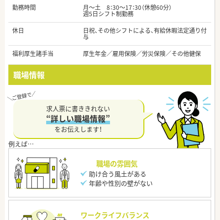
勤務時間
月～土 8：30～17：30（休憩60分）
週5日シフト制勤務
休日
日祝、その他シフトによる、有給休暇法定通り付
与
福利厚生諸手当
厚生年金／雇用保険／労災保険／その他健保
職場情報
求人票に書ききれない
“詳しい職場情報”
をお伝えします！
職場の雰囲気
助け合う風土がある
年齢や性別の壁がない
ワークライフバランス