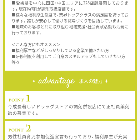
■愛媛県を中心に四国・中国エリアに228店舗展開しておりま
す。現在約3割が調剤取扱店舗です。
■様々な福利厚生制度で、業界トップクラスの満足度を誇ってお
ります。誰もが安心して働ける職場づくりを目指しています。
■地域のお客様と共に取り組む地域支援・社会貢献活動も活発に
行っております。
＜こんな方にもオススメ＞
■福利厚生などがしっかりしている企業で働きたい方
■研修制度を利用してご自身のスキルアップもしていきたい方
等々
advantage
求人の魅力
今成長著しいドラッグストアの調剤併設店にて正社員薬剤
師の募集です。
男性社員育児参加促進宣言も行っており、福利厚生が充実