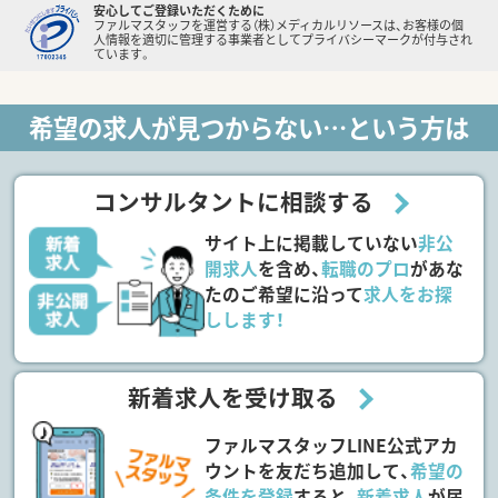
安心してご登録いただくために
ファルマスタッフを運営する（株）メディカルリソースは、お客様の個
人情報を適切に管理する事業者としてプライバシーマークが付与され
ています。
希望の求人が見つからない…という方は
コンサルタントに相談する
サイト上に掲載していない
非公
開求人
を含め、
転職のプロ
があな
たのご希望に沿って
求人をお探
しします！
新着求人を受け取る
ファルマスタッフLINE公式アカ
ウントを友だち追加して、
希望の
条件を登録
すると、
新着求人
が届