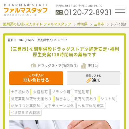
平日9：30-19：00 土日10：00-19：00
薬剤師の転職・求人サイト ファルマスタッフ
香川県
三豊市
レデイ薬局
更新日：
2026/06/22
薬剤師求人ID：
567907
【三豊市】≪調剤併設ドラッグストア≫経営安定・福利
厚生充実！18時閉局の薬局です
ドラッグストア(調剤あり)
正社員
この求人に
検討リストに
問い合わせる
追加
土日祝休み
未経験可
ブランク可
車通勤可
認定薬剤師取得支援あり
積雪なし
教育制度あり
シフト制
かかりつけ薬剤師
大手チェーン以外
ヘルプ体制充実
~18時までの職場