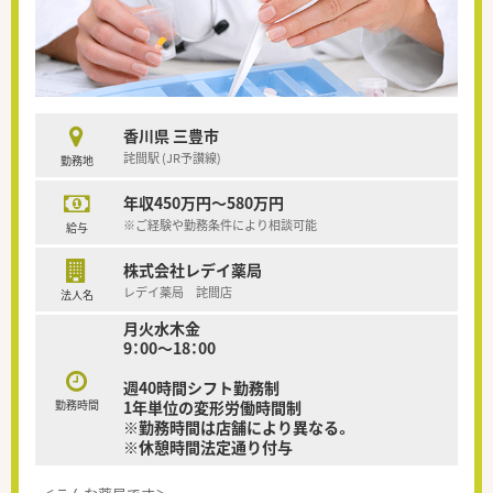
香川県 三豊市
詫間駅 (JR予讃線)
勤務地
年収450万円～580万円
※ご経験や勤務条件により相談可能
給与
株式会社レデイ薬局
レデイ薬局 詫間店
法人名
月火水木金
9：00～18：00
週40時間シフト勤務制
勤務時間
1年単位の変形労働時間制
※勤務時間は店舗により異なる。
※休憩時間法定通り付与