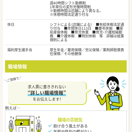
週40時間シフト勤務制
1年単位の変形労働時間制
※勤務時間は店舗により異なる。
※休憩時間法定通り付与
休日
シフトによる（店舗による） ■有給休暇法定通
り付与 ■年間休日113日 ■慶弔休暇 ■産
前産後休暇 ■育児休業 ■育児・介護短縮勤
務 ■介護休暇 ■特別休暇 等 詳細は就業
規則による
福利厚生諸手当
厚生年金／雇用保険／労災保険／薬剤師賠償責
任保険／その他健保
職場情報
求人票に書ききれない
“詳しい職場情報”
をお伝えします！
職場の雰囲気
助け合う風土がある
年齢や性別の壁がない