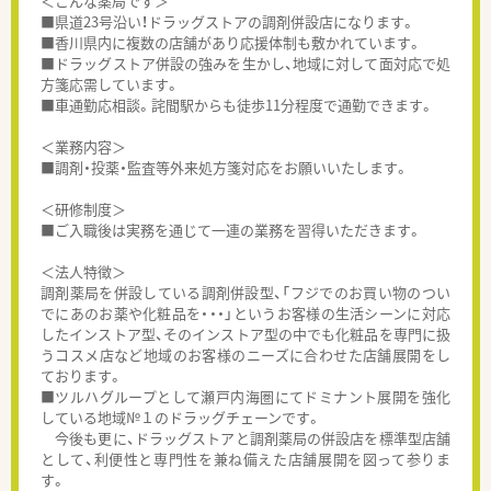
＜こんな薬局です＞
■県道23号沿い！ドラッグストアの調剤併設店になります。
■香川県内に複数の店舗があり応援体制も敷かれています。
■ドラッグストア併設の強みを生かし、地域に対して面対応で処
方箋応需しています。
■車通勤応相談。詫間駅からも徒歩11分程度で通勤できます。
＜業務内容＞
■調剤・投薬・監査等外来処方箋対応をお願いいたします。
＜研修制度＞
■ご入職後は実務を通じて一連の業務を習得いただきます。
＜法人特徴＞
調剤薬局を併設している調剤併設型、「フジでのお買い物のつい
でにあのお薬や化粧品を・・・」というお客様の生活シーンに対応
したインストア型、そのインストア型の中でも化粧品を専門に扱
うコスメ店など地域のお客様のニーズに合わせた店舗展開をし
ております。
■ツルハグループとして瀬戸内海圏にてドミナント展開を強化
している地域№１のドラッグチェーンです。
今後も更に、ドラッグストアと調剤薬局の併設店を標準型店舗
として、利便性と専門性を兼ね備えた店舗展開を図って参りま
す。