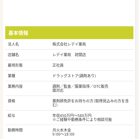
基本情報
法人名
株式会社レデイ薬局
店舗名
レデイ薬局 詫間店
雇用形態
正社員
業種
ドラッグストア(調剤あり)
業務内容
調剤／監査／服薬指導／OTC販売
面対応
資格
薬剤師免許をお持ちの方（取得見込みの方を含
む）
給与
年収450万円～580万円
※ご経験や勤務条件により相談可能
勤務時間
月火水木金
9：00～18：00