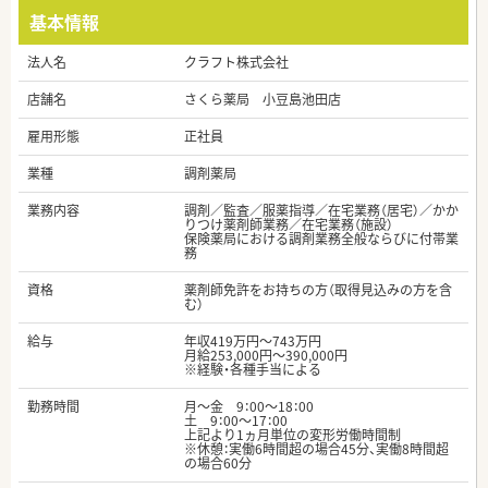
基本情報
法人名
クラフト株式会社
店舗名
さくら薬局 小豆島池田店
雇用形態
正社員
業種
調剤薬局
業務内容
調剤／監査／服薬指導／在宅業務（居宅）／かか
りつけ薬剤師業務／在宅業務（施設）
保険薬局における調剤業務全般ならびに付帯業
務
資格
薬剤師免許をお持ちの方（取得見込みの方を含
む）
給与
年収419万円～743万円
月給253,000円～390,000円
※経験・各種手当による
勤務時間
月～金 9：00～18：00
土 9：00～17：00
上記より1ヵ月単位の変形労働時間制
※休憩：実働6時間超の場合45分、実働8時間超
の場合60分