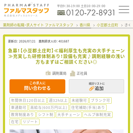
平日9：30-19：00 土日10：00-19：00
薬剤師の転職・求人サイト ファルマスタッフ
香川県
小豆郡土庄町
さく
更新日：
2026/07/21
薬剤師求人ID：
401687
急募！【小豆郡土庄町】≪福利厚生も充実の大手チェーン
≫充実した研修体制あり！設備も充実♪調剤経験の浅い
方もまずはご相談ください◎
調剤薬局
正社員
この求人に
検討リストに
問い合わせる
追加
年間休日120日以上
週32h以上
未経験可
ブランク可
車通勤可
高給与(600万円以上)
住宅補助(手当)あり
教育制度あり
シフト制
大手チェーン
ヘルプ体制充実
在宅
リゾート