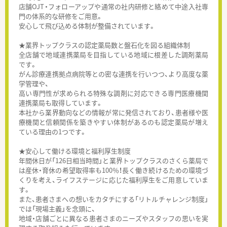
店舗OJT・フォローアップや通常の社内研修と絡めて中途入社専
門の体系的な研修をご用意。
安心して飛び込める体制が整備されています。
★業界トップクラスの認定薬局数と盤石化を図る組織体制
全店舗で地域連携薬局を目指している地域に根差した調剤薬局
です。
がん診療連携拠点病院等との密な連携を行いつつ、より高度な薬
学管理や、
高い専門性が求められる特殊な調剤に対応できる専門医療機関
連携薬局も取得しています。
本社から業界動向などの情報が常に発信されており、患者様や医
療機関と信頼関係を築きやすい体制があるのも認定薬局が増え
ている理由の1つです。
★安心して働ける環境と福利厚生制度
年間休日が「126日相当時間」と業界トップクラスのさくら薬局で
は産休・育休の希望取得率も100％！長く働き続けるための環境づ
くりを考え、ライフステージに応じた福利厚生をご用意していま
す。
また、患者さまへの想いをカタチにする「リトルチャレンジ制度」
では「現場主義」を念頭に、
地域・店舗ごとに異なる患者さまのニーズやスタッフの思いを実