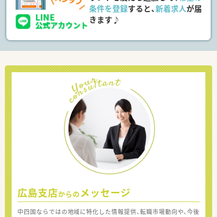
条件を登録
すると、
新着求人
が届
きます♪
広島支店
メッセージ
からの
中四国ならではの地域に特化した情報提供、転職市場動向や、今後