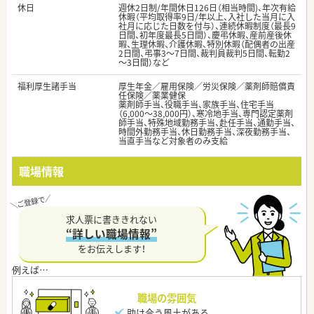
休日
週休2日制/年間休日126日（相当時間)、年次有給
休暇（平均取得率9日/年以上、入社した当月に入
社月に応じた日数を付与）、連続休暇制度（最長9
日間、初年度最長5日間）、慶弔休暇、産前産後休
暇、生理休暇、介護休暇、特別休暇（配偶者の出産
2日間、弔事3～7日間、裁判員裁判5日間、転勤2
～3日間）など
福利厚生諸手当
厚生年金／雇用保険／労災保険／薬剤師賠償責
任保険／薬業健保
薬剤師手当、役職手当、家族手当、住宅手当
（6,000～38,000円）、寒冷地手当、専門認定薬剤
師手当、特殊地域勤務手当、赴任手当、通勤手当、
時間外勤務手当、休日勤務手当、深夜勤務手当、
当直手当など対象者のみ支給
職場情報
求人票に書ききれない
“詳しい職場情報”
をお伝えします！
職場の雰囲気
助け合う風土がある