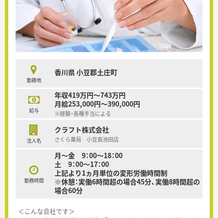
香川県 小豆郡土庄町
勤務地
年収419万円～743万円
月給253,000円～390,000円
給与
※経験・各種手当による
クラフト株式会社
さくら薬局 小豆島池田店
法人名
月～金 9：00～18：00
土 9：00～17：00
上記より1ヵ月単位の変形労働時間制
勤務時間
※休憩：実働6時間超の場合45分、実働8時間超の
場合60分
＜こんな会社です＞