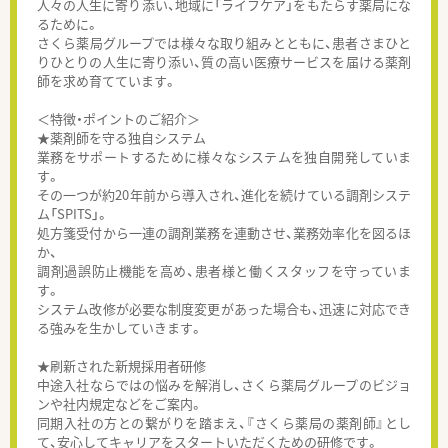
人々の人生に寄り添い、地域に「ライフケア」をもたらす薬局にな
るために。
さくら薬局グループでは様々な取り組みとともに、患者さまひと
りひとりの人生に寄り添い、質の高い医療サービスを届ける薬剤
師を求め育てています。
＜特徴・ポイントのご紹介＞
★薬剤師を守る独自システム
業務をサポートするために様々なシステムを独自開発していま
す。
その一つが約20年前から導入され、進化を続けている調剤システ
ム「SPITS」。
処方箋受付から一連の調剤業務を連動させ、業務効率化を図るほ
か、
調剤過誤防止機能を高め、患者様と働くスタッフを守っていま
す。
システム改修が必要な制度変更があった場合も、迅速に対応でき
る強みを生かしていきます。
★刷新された新規採用者研修
中途入社ならではの悩みを解消し、さくら薬局グループのビジョ
ンや社内規定などをご案内。
同期入社の方との繋がりを踏まえ、『さくら薬局の薬剤師』とし
て、安心してキャリアをスタートいただくための研修です。