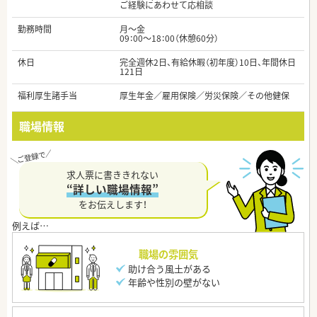
ご経験にあわせて応相談
勤務時間
月～金
09：00～18：00（休憩60分）
休日
完全週休2日、有給休暇（初年度）10日、年間休日
121日
福利厚生諸手当
厚生年金／雇用保険／労災保険／その他健保
職場情報
求人票に書ききれない
“詳しい職場情報”
をお伝えします！
職場の雰囲気
助け合う風土がある
年齢や性別の壁がない