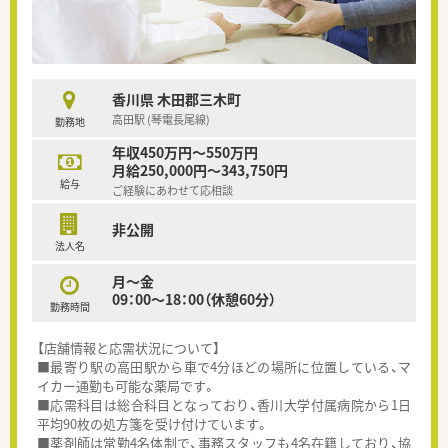
香川県 木田郡三木町
高田駅 (琴電長尾線)
勤務地
年収450万円～550万円
月給250,000円～343,750円
給与
ご経験にあわせて応相談
非公開
法人名
月～金
09：00～18：00（休憩60分）
勤務時間
【店舗情報と応需状況について】
■最寄り駅の高田駅から車で4分ほどの場所に位置している、マ
イカー通勤も可能な薬局です。
■応需科目は総合科目となっており、香川大学付属病院から1日
平均90枚の処方箋を受け付けています。
■薬剤師は常勤4名体制で、事務スタッフも4名在籍しており、協