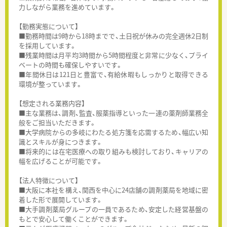
力しながら業務を進めています。
【勤務実態について】
■勤務時間は9時から18時までで、土日祝が休みの完全週休2日制
を採用しています。
■残業時間は月平均3時間から5時間程度と非常に少なく、プライ
ベートの時間も確保しやすいです。
■年間休日は121日と豊富で、有給休暇もしっかりと取得できる
環境が整っています。
【想定される業務内容】
■主な業務は、調剤、監査、服薬指導といった一連の薬剤師業務全
般をご担当いただきます。
■大学病院からの多岐にわたる処方箋を応需するため、幅広い知
識とスキルが身につきます。
■将来的には在宅医療への取り組みも検討しており、キャリアの
幅を広げることが可能です。
【法人特徴について】
■大阪に本社を構え、関西を中心に24店舗の調剤薬局を地域に密
着した形で展開しています。
■大手調剤薬局グループの一員であるため、安定した経営基盤の
もとで安心して働くことができます。