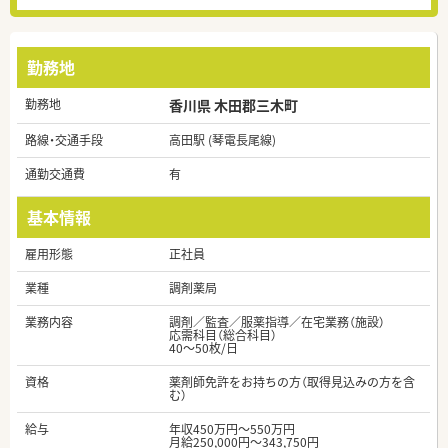
勤務地
勤務地
香川県 木田郡三木町
路線・交通手段
高田駅 (琴電長尾線)
通勤交通費
有
基本情報
雇用形態
正社員
業種
調剤薬局
業務内容
調剤／監査／服薬指導／在宅業務（施設）
応需科目（総合科目）
40～50枚/日
資格
薬剤師免許をお持ちの方（取得見込みの方を含
む）
給与
年収450万円～550万円
月給250,000円～343,750円