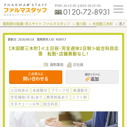
平日9：30-19：00 土日10：00-19：00
薬剤師の転職・求人サイト ファルマスタッフ
香川県
木田郡三木町
求人I
更新日：
2026/06/18
薬剤師求人ID：
458973
【木田郡三木町】≪土日祝・完全週休2日制≫総合科目応
需 転勤・店舗異動なし！
調剤薬局
正社員
この求人に
検討リストに
問い合わせる
追加
土日祝休み
未経験可
ブランク可
車通勤可
住宅補助(手当)あり
教育制度あり
シフト制
大手チェーン以外
総合科目