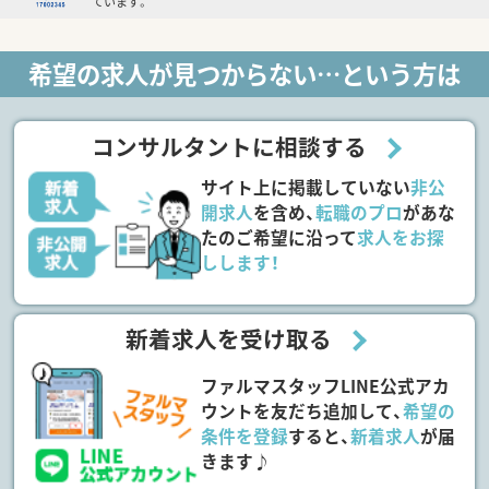
ています。
希望の求人が見つからない…という方は
コンサルタントに相談する
サイト上に掲載していない
非公
開求人
を含め、
転職のプロ
があな
たのご希望に沿って
求人をお探
しします！
新着求人を受け取る
ファルマスタッフLINE公式アカ
ウントを友だち追加して、
希望の
条件を登録
すると、
新着求人
が届
きます♪