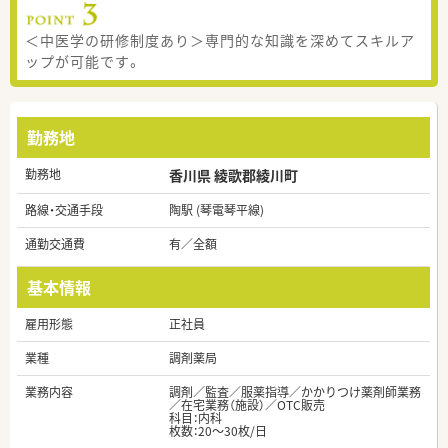
＜中医学の研修制度あり＞専門的な知識を深めてスキルア
ップが可能です。
勤務地
勤務地
香川県 綾歌郡綾川町
路線・交通手段
陶駅 (琴電琴平線)
通勤交通費
有／全額
基本情報
雇用形態
正社員
業種
調剤薬局
業務内容
調剤／監査／服薬指導／かかりつけ薬剤師業務
／在宅業務（施設）／OTC販売
科目：内科
枚数：20～30枚/日