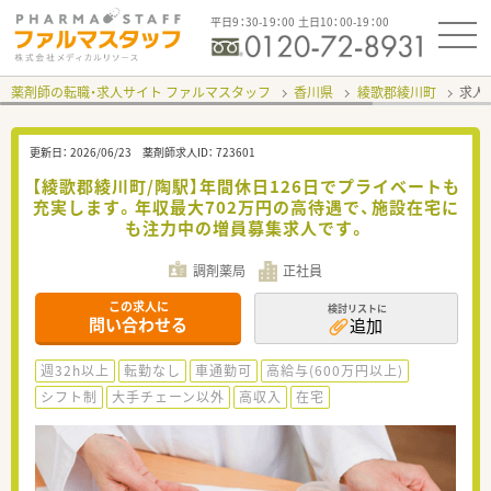
平日9：30-19：00 土日10：00-19：00
薬剤師の転職・求人サイト ファルマスタッフ
香川県
綾歌郡綾川町
求人I
更新日：
2026/06/23
薬剤師求人ID：
723601
【綾歌郡綾川町/陶駅】年間休日126日でプライベートも
充実します。年収最大702万円の高待遇で、施設在宅に
も注力中の増員募集求人です。
調剤薬局
正社員
この求人に
検討リストに
問い合わせる
追加
週32h以上
転勤なし
車通勤可
高給与(600万円以上)
シフト制
大手チェーン以外
高収入
在宅