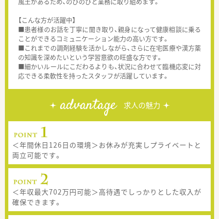
風土があるため、のびのびと業務に取り組めます。
【こんな方が活躍中】
■患者様のお話を丁寧に聞き取り、親身になって健康相談に乗る
ことができるコミュニケーション能力の高い方です。
■これまでの調剤経験を活かしながら、さらに在宅医療や漢方薬
の知識を深めたいという学習意欲の旺盛な方です。
■細かいルールにこだわるよりも、状況に合わせて臨機応変に対
応できる柔軟性を持ったスタッフが活躍しています。
advantage
求人の魅力
＜年間休日126日の環境＞お休みが充実しプライベートと
両立可能です。
＜年収最大702万円可能＞高待遇でしっかりとした収入が
確保できます。