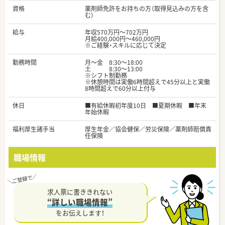
資格
薬剤師免許をお持ちの方（取得見込みの方を含
む）
給与
年収570万円～702万円
月給400,000円～460,000円
※ご経験・スキルに応じて決定
勤務時間
月～金 8:30～18:00
土 8:30～13:00
※シフト制勤務
※休憩時間は実働6時間超えで45分以上と実働
8時間超えで60分以上付与
休日
■有給休暇初年度10日 ■夏期休暇 ■年末
年始休暇
福利厚生諸手当
厚生年金／協会健保／労災保険／薬剤師賠償責
任保険
職場情報
求人票に書ききれない
“詳しい職場情報”
をお伝えします！