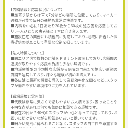
【店舗情報と応需状況について】
■最寄り駅からは車で7分ほどの場所に位置しており、マイカー
通勤が可能で毎日の通勤も非常に快適です。
■内科を中心に1日あたり20枚から30枚の処方箋を応需してお
り、一人ひとりの患者様と丁寧に向き合えます。
■施設在宅の業務にも積極的に対応しており、地域に密着した医
療提供の拠点として重要な役割を担っています。
【法人特徴について】
■同エリア内で複数の店舗をドミナント展開しており、店舗間の
連携が取りやすく応援の負担も少ない環境です。
■地域密着型の小規模な店舗から病院の門前まで幅広い形態の
店舗を運営しており、様々な経験が積める法人です。
■各店舗に最新の機器を導入して業務効率化を図るなど、スタッ
フが働きやすい環境作りに力を入れています。
【職場環境と雰囲気】
■代表は非常に気さくで話しやすいお人柄であり、困ったことや
不明な点があれば何でも気軽に相談できる環境です。
■現在20代から40代のスタッフが中心となって活躍しており、お
互いに助け合いながら和気あいあいと働いています。
■細かい規則に縛られることなく、スタッフの自主性を尊重する