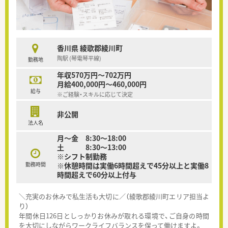
香川県 綾歌郡綾川町
陶駅 (琴電琴平線)
勤務地
年収570万円～702万円
月給400,000円～460,000円
給与
※ご経験・スキルに応じて決定
非公開
法人名
月～金 8:30～18:00
土 8:30～13:00
※シフト制勤務
勤務時間
※休憩時間は実働6時間超えで45分以上と実働8
時間超えで60分以上付与
＼充実のお休みで私生活も大切に／（綾歌郡綾川町エリア担当よ
り）
年間休日126日としっかりお休みが取れる環境で、ご自身の時間
を大切にしながらワークライフバランスを保って働けますよ。