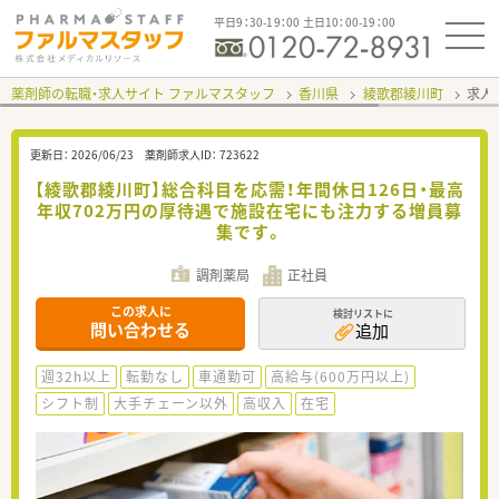
平日9：30-19：00 土日10：00-19：00
薬剤師の転職・求人サイト ファルマスタッフ
香川県
綾歌郡綾川町
求人I
更新日：
2026/06/23
薬剤師求人ID：
723622
【綾歌郡綾川町】総合科目を応需！年間休日126日・最高
年収702万円の厚待遇で施設在宅にも注力する増員募
集です。
調剤薬局
正社員
この求人に
検討リストに
問い合わせる
追加
週32h以上
転勤なし
車通勤可
高給与(600万円以上)
シフト制
大手チェーン以外
高収入
在宅