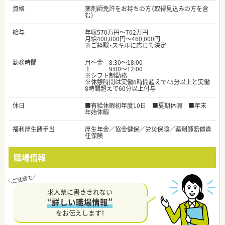
資格
薬剤師免許をお持ちの方（取得見込みの方を含
む）
給与
年収570万円～702万円
月給400,000円～460,000円
※ご経験・スキルに応じて決定
勤務時間
月～金 8:30～18:00
土 9:00～12:00
※シフト制勤務
※休憩時間は実働6時間超えで45分以上と実働
8時間超えで60分以上付与
休日
■有給休暇初年度10日 ■夏期休暇 ■年末
年始休暇
福利厚生諸手当
厚生年金／協会健保／労災保険／薬剤師賠償責
任保険
職場情報
求人票に書ききれない
“詳しい職場情報”
をお伝えします！