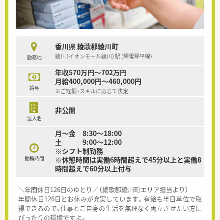
香川県 綾歌郡綾川町
綾川（イオンモール綾川）駅 (琴電琴平線)
勤務地
年収570万円～702万円
月給400,000円～460,000円
給与
※ご経験・スキルに応じて決定
非公開
法人名
月～金 8:30～18:00
土 9:00～12:00
※シフト制勤務
勤務時間
※休憩時間は実働6時間超えで45分以上と実働8
時間超えで60分以上付与
＼年間休日126日のゆとり／（綾歌郡綾川町エリア担当より）
年間休日126日とお休みが充実しています。有給も半日単位で取
得できるので、仕事とご自身の生活を無理なく両立させたい方に
ぴったりの環境ですよ。