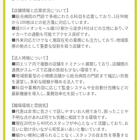
【店舗情報と応需状況について】
■総合病院の門前で多岐にわたる科目を応需しており、1日90枚
から100枚ほどの処方箋に対応しています。
■綾川（イオンモール綾川）駅から徒歩14分ほどの立地にあり、マ
イカーでの通勤も可能でアクセス良好です。
■外来対応だけでなく施設在宅の業務にも注力しており、地域医
療の拠点として重要な役割を担う店舗です。
【法人特徴について】
■同エリア内で複数の店舗をドミナント展開しており、店舗間の
連携がスムーズで応援の負担も少ない環境です。
■地域密着型の小規模店舗から総合病院の門前まで幅広い形態
を運営し、多彩な経験が積める法人です。
■科目や業務内容に応じて監査システムや全自動分包機などの
最新機器を導入し、業務効率化を図っています。
【職場環境と雰囲気】
■代表は非常に気さくで話しやすいお人柄であり、困ったことや
不明な点があれば何でも気軽に相談できる環境です。
■現在20代から40代のスタッフが中心となって活躍しており、お
互いに助け合いながら和気あいあいと働いています。
■細かい規則に縛られることなく、スタッフの自主性を尊重する