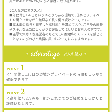
風土があるため、のびのびと業務に取り組めます。
【こんな方にオススメ】
■年間休日126日というゆとりのある環境で、仕事とプライベー
トを両立させながら無理なく長く働き続けたい方です。
■高水準の給与と充実した福利厚生を求めており、ご自身の経験
やスキルを正当にしっかりと評価してほしいとお考えの方です。
■温厚で気さくな経営者のもとで、人間関係のストレスを感じる
ことなくのびのびと業務に集中したい方におすすめです。
advantage
求人の魅力
＜年間休日126日の環境＞プライベートの時間もしっかり
確保できます。
＜高年収702万円も可能＞これまでのご経験をしっかりと
評価いたします。