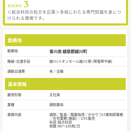
＜総合科目の処方を応需＞多岐にわたる専門知識を身につ
けられる環境です。
勤務地
勤務地
香川県 綾歌郡綾川町
路線・交通手段
綾川（イオンモール綾川）駅 (琴電琴平線)
通勤交通費
有／全額
基本情報
雇用形態
正社員
業種
調剤薬局
業務内容
調剤／監査／服薬指導／かかりつけ薬剤師業務
／在宅業務（施設）／OTC販売
科目：総合科目
枚数：90～100枚/日