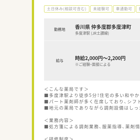
土日休み(相談可含む)
未経験可
車通勤可
香川県 仲多度郡多度津町
勤務地
多度津駅 (JR土讃線)
時給2,000円～2,200円
給与
※ご経験・面接による
＜こんな薬局です＞
■多度津駅より徒歩5分！住宅の多い和や
■パート薬剤師が多く在席しており、シフ
■地元の薬局でありながら調剤設備はしっ
＜業務内容＞
■処方箋による調剤業務、服薬指導、薬剤
＜研修制度＞