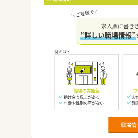
求人票に書き
“詳しい職場情報”
職場の雰囲気
ワ
助け合う風土がある
お
年齢や性別の壁がない
残
職場情