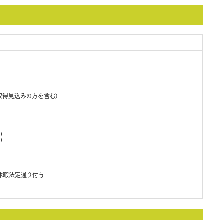
取得見込みの方を含む）
0
0
休暇法定通り付与