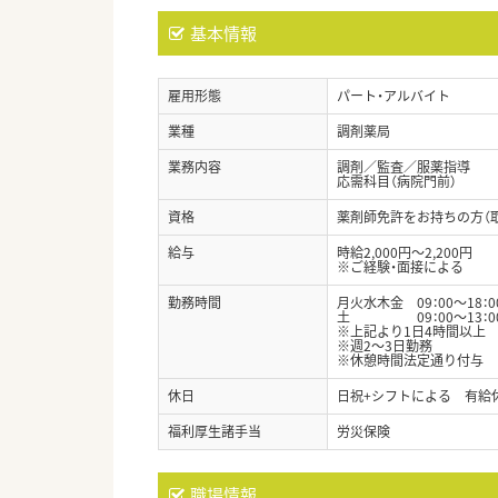
基本情報
雇用形態
パート・アルバイト
業種
調剤薬局
業務内容
調剤／監査／服薬指導
応需科目（病院門前）
資格
薬剤師免許をお持ちの方（
給与
時給2,000円～2,200円
※ご経験・面接による
勤務時間
月火水木金 09：00～18：0
土 09：00～13：0
※上記より1日4時間以上
※週2～3日勤務
※休憩時間法定通り付与
休日
日祝+シフトによる 有給
福利厚生諸手当
労災保険
職場情報