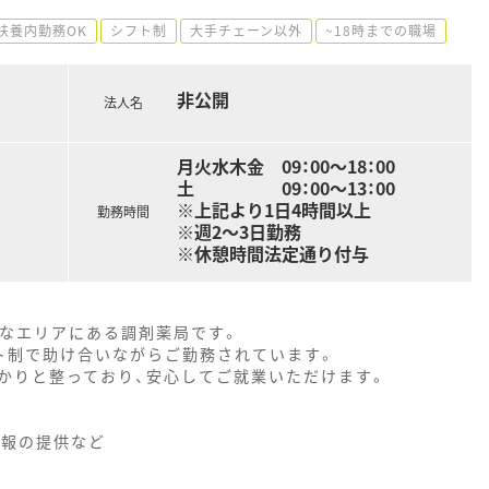
扶養内勤務OK
シフト制
大手チェーン以外
~18時までの職場
非公開
法人名
月火水木金 09：00～18：00
土 09：00～13：00
※上記より1日4時間以上
勤務時間
※週2～3日勤務
※休憩時間法定通り付与
かなエリアにある調剤薬局です。
ト制で助け合いながらご勤務されています。
かりと整っており、安心してご就業いただけます。
情報の提供など