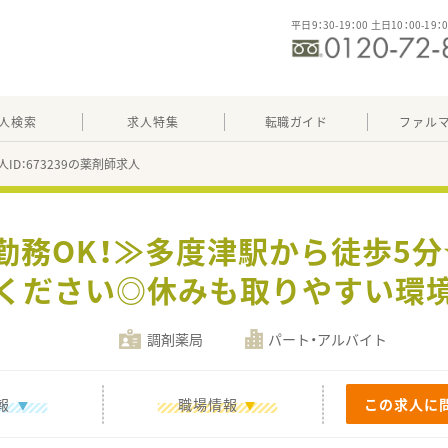
平日9：30-19：00 土日10：00-19：
人検索
求人特集
転職ガイド
ファル
人ID：673239の薬剤師求人
勤務OK！≫多度津駅から徒歩5
ください◎休みも取りやすい環
調剤薬局
パート・アルバイト
報
職場情報
この求人に