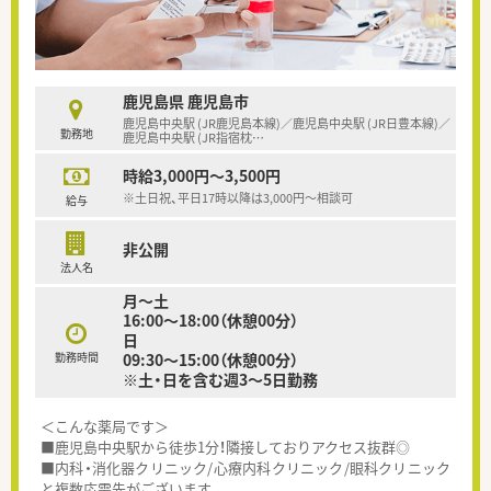
鹿児島県 鹿児島市
鹿児島中央駅 (JR鹿児島本線)／鹿児島中央駅 (JR日豊本線)／
勤務地
鹿児島中央駅 (JR指宿枕
…
時給3,000円～3,500円
※土日祝、平日17時以降は3,000円～相談可
給与
非公開
法人名
月～土
16:00～18:00（休憩00分）
日
勤務時間
09:30～15:00（休憩00分）
※土・日を含む週3～5日勤務
＜こんな薬局です＞
■鹿児島中央駅から徒歩1分！隣接しておりアクセス抜群◎
■内科・消化器クリニック/心療内科クリニック/眼科クリニック
と複数応需先がございます。