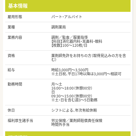
基本情報
雇用形態
パート・アルバイト
業種
調剤薬局
業務内容
調剤／監査／服薬指導
【科目】消化器内科・耳鼻科・眼科
【枚数】100～120枚/日
資格
薬剤師免許をお持ちの方（取得見込みの方を含
む）
給与
時給3,000円～3,500円
※土日祝、平日17時以降は3,000円～相談可
勤務時間
月～土
16:00～18:00（休憩00分）
日
09:30～15:00（休憩00分）
※土・日を含む週3～5日勤務
休日
シフトによる、年次有給休暇
福利厚生諸手当
労災保険／薬剤師賠償責任保険
時間外手当