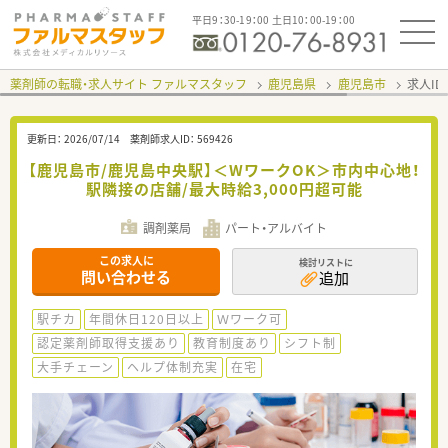
平日9：30-19：00 土日10：00-19：00
薬剤師の転職・求人サイト ファルマスタッフ
鹿児島県
鹿児島市
求人ID
更新日：
2026/07/14
薬剤師求人ID：
569426
【鹿児島市/鹿児島中央駅】＜WワークOK＞市内中心地！
駅隣接の店舗/最大時給3,000円超可能
調剤薬局
パート・アルバイト
この求人に
検討リストに
問い合わせる
追加
駅チカ
年間休日120日以上
Ｗワーク可
認定薬剤師取得支援あり
教育制度あり
シフト制
大手チェーン
ヘルプ体制充実
在宅