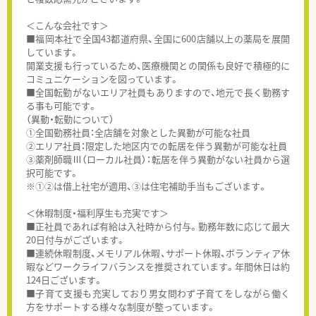
＜こんな会社です＞
■福岡本社で全国43都道府県、全国に600店舗以上の薬局を展開
しています。
開業支援も行っているため、医療機関との関係も良好で積極的に
コミュニケーションを図っています。
■全国転勤がないエリア社員もありますので、地元で長く勤務す
る事も可能です。
（異動・転勤について）
①全国勤務社員：全店舗を対象とした異動が可能な社員
②エリア社員：限定した地区内での転居を伴う異動が可能な社員
③薬剤師職Ⅲ（ローカル社員）：転居を伴う異動がない社員から選
択可能です。
※①②は借上社宅が適用、③は住宅補助手当もございます。
＜休暇制度・福利厚生も充実です＞
■正社員であれば有給は入社時から付与。勤務年数に応じて最大
20日付与がございます。
■連続休暇制度、メモリアル休暇、サポート休暇、ボランティア休
暇などワークライフバランスを推奨されています。年間休日は約
124日ございます。
■子育て支援も充実しており男女問わず子育てをしながら働く
方をサポートする様々な制度が整っています。