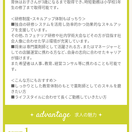
育休はお子さんが3歳になるまで取得でき、時短勤務は小学校1年
生の修了まで取得可能です。
＜研修制度・スキルアップ体制もばっちり＞
■独自の研修システムを活用し効率的かつ効果的なスキルアッ
プを支援しています。
その他、カフェテリア研修や社内学術大会などその方が目指す社
会人像に合わせた学ぶ環境が充実しています。
■将来は専門薬剤師として活躍される方、またはマネージャーと
しての店舗運営に携わる方など、自身の志向に合わせたキャリア
が描けます。
また希望者は人事、教育、経営コンサル等に携わることも可能で
す。
＜こんな方にもおすすめ＞
■しっかりとした教育体制のもとで薬剤師としてのスキルを磨
きたい方
■ライフスタイルに合わせて長くご勤務していきたい方
advantage
求人の魅力