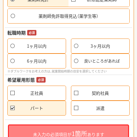
薬剤師免許取得見込（薬学生等）
転職時期
必須
1ヶ月以内
3ヶ月以内
6ヶ月以内
良いところがあれば
※ダブルワークをお考えの方は、就業開始時期の目安を選択してください
希望雇用形態
必須
正社員
契約社員
パート
派遣
1箇所
未入力の必須項目が
あります