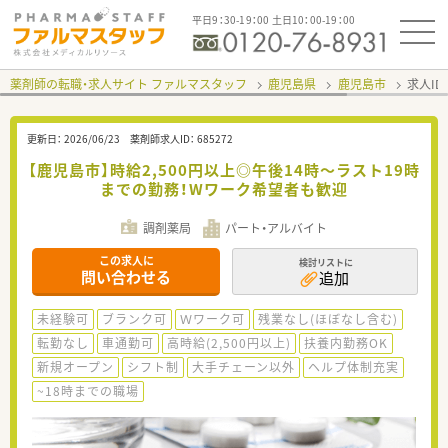
平日9：30-19：00 土日10：00-19：00
薬剤師の転職・求人サイト ファルマスタッフ
鹿児島県
鹿児島市
求人ID
更新日：
2026/06/23
薬剤師求人ID：
685272
【鹿児島市】時給2,500円以上◎午後14時～ラスト19時
までの勤務！Wワーク希望者も歓迎
調剤薬局
パート・アルバイト
この求人に
検討リストに
問い合わせる
追加
未経験可
ブランク可
Ｗワーク可
残業なし(ほぼなし含む)
転勤なし
車通勤可
高時給(2,500円以上)
扶養内勤務OK
新規オープン
シフト制
大手チェーン以外
ヘルプ体制充実
~18時までの職場