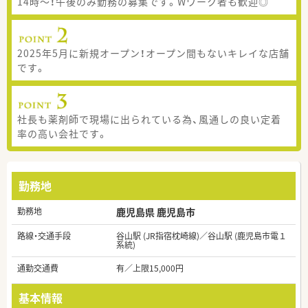
14時～！午後のみ勤務の募集です。Wワーク者も歓迎◎
2025年5月に新規オープン！オープン間もないキレイな店舗
です。
社長も薬剤師で現場に出られている為、風通しの良い定着
率の高い会社です。
勤務地
勤務地
鹿児島県 鹿児島市
路線・交通手段
谷山駅 (JR指宿枕崎線)／谷山駅 (鹿児島市電１
系統)
通勤交通費
有／上限15,000円
基本情報