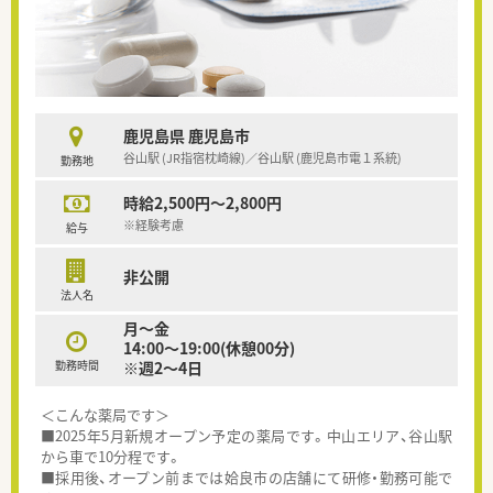
鹿児島県 鹿児島市
谷山駅 (JR指宿枕崎線)／谷山駅 (鹿児島市電１系統)
勤務地
時給2,500円～2,800円
※経験考慮
給与
非公開
法人名
月～金
14:00～19:00(休憩00分)
勤務時間
※週2～4日
＜こんな薬局です＞
■2025年5月新規オープン予定の薬局です。中山エリア、谷山駅
から車で10分程です。
■採用後、オープン前までは姶良市の店舗にて研修・勤務可能で