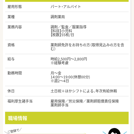
雇用形態
パート・アルバイト
業種
調剤薬局
業務内容
調剤／監査／服薬指導
【科目】小児科
【枚数】55枚/日
資格
薬剤師免許をお持ちの方（取得見込みの方を含
む）
給与
時給2,500円～2,800円
※経験考慮
勤務時間
月～金
14:00～19:00(休憩00分)
※週2～4日
休日
土日祝＋ほかシフトによる、年次有給休暇
福利厚生諸手当
雇用保険／労災保険／薬剤師賠償責任保険
薬剤師手当
職場情報