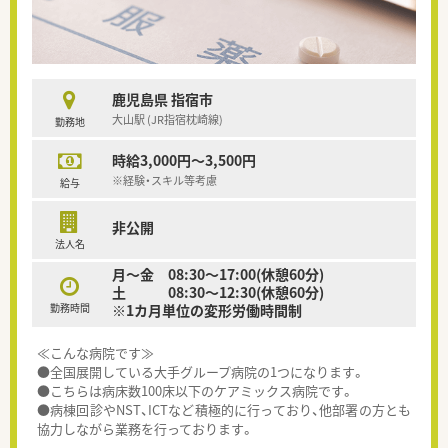
鹿児島県 指宿市
大山駅 (JR指宿枕崎線)
勤務地
時給3,000円～3,500円
※経験・スキル等考慮
給与
非公開
法人名
月～金 08:30～17:00(休憩60分)
土 08:30～12:30(休憩60分)
勤務時間
※1カ月単位の変形労働時間制
≪こんな病院です≫
●全国展開している大手グループ病院の1つになります。
●こちらは病床数100床以下のケアミックス病院です。
●病棟回診やNST、ICTなど積極的に行っており、他部署の方とも
協力しながら業務を行っております。