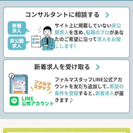
コンサルタントに相談する
サイト上に掲載していない
非公
開求人
を含め、
転職のプロ
があな
たのご希望に沿って
求人をお探
しします！
新着求人を受け取る
ファルマスタッフLINE公式アカ
ウントを友だち追加して、
希望の
条件を登録
すると、
新着求人
が届
きます♪