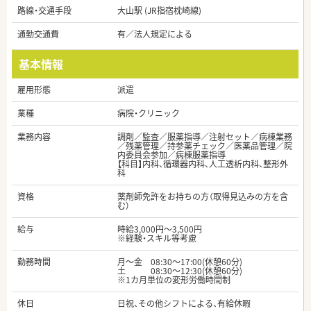
路線・交通手段
大山駅 (JR指宿枕崎線)
通勤交通費
有／法人規定による
基本情報
雇用形態
派遣
業種
病院・クリニック
業務内容
調剤／監査／服薬指導／注射セット／病棟業務
／残薬管理／持参薬チェック／医薬品管理／院
内委員会参加／病棟服薬指導
【科目】内科、循環器内科、人工透析内科、整形外
科
資格
薬剤師免許をお持ちの方（取得見込みの方を含
む）
給与
時給3,000円～3,500円
※経験・スキル等考慮
勤務時間
月～金 08:30～17:00(休憩60分)
土 08:30～12:30(休憩60分)
※1カ月単位の変形労働時間制
休日
日祝、その他シフトによる、有給休暇