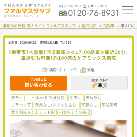
平日9：30-19：00 土日10：00-19：00
薬剤師の転職・求人サイト ファルマスタッフ
鹿児島県
指宿市
求人ID：
更新日：
2026/06/26
薬剤師求人ID：
714515
【指宿市】≪急募！派遣募集≫≪17：00終業≫駅近10分、
車通勤も可能！約100床のケアミックス病院
病院・クリニック
派遣
この求人に
検討リストに
問い合わせる
追加
駅チカ
土日休み(相談可含む)
新卒可
未経験可
ブランク可
残業なし(ほぼなし含む)
転勤なし
車通勤可
教育制度あり
シフト制
~18時までの職場