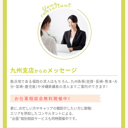
九州支店
メッセージ
からの
拠点地である福岡の求人はもちろん、九州各県(佐賀・長崎・熊本・大
分・宮崎・鹿児島）や沖縄県離島の求人までご案内ができます！
お仕事相談会無料開催中！
更に、お忙しい方やキャリアの棚卸がしたい方に朗報!
エリアを熟知したコンサルタントによる、
“出張”個別相談サービスも同時開催中です。