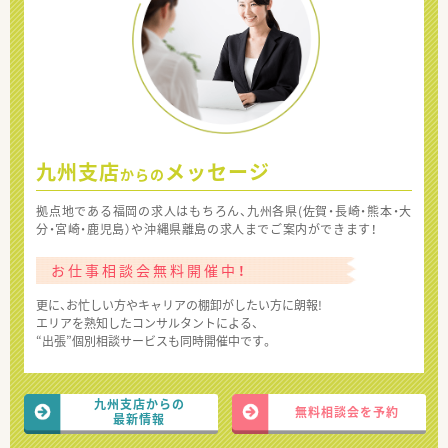
九州支店
メッセージ
からの
拠点地である福岡の求人はもちろん、九州各県(佐賀・長崎・熊本・大
分・宮崎・鹿児島）や沖縄県離島の求人までご案内ができます！
お仕事相談会無料開催中！
更に、お忙しい方やキャリアの棚卸がしたい方に朗報!
エリアを熟知したコンサルタントによる、
“出張”個別相談サービスも同時開催中です。
九州支店からの
無料相談会を予約
最新情報