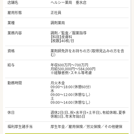
店舗名
ヘルシー薬局 垂水店
雇用形態
正社員
業種
調剤薬局
業務内容
調剤／監査／服薬指導
【科目】皮膚科
【枚数】40枚/日
資格
薬剤師免許をお持ちの方（取得見込みの方を含
む）
給与
年収600万円～700万円
月給500,000円～584,000円
※経験者例・スキル等考慮
勤務時間
月火木金
09:00～18:00（休憩60分）
水
09:00～12:00（休憩なし）
土
09:00～14:00（休憩なし）
休日
週休2日(日、祝+水半日+土半日)、有給休暇、夏季
休暇3日、年末年始5日
福利厚生諸手当
厚生年金／雇用保険／労災保険／その他健保