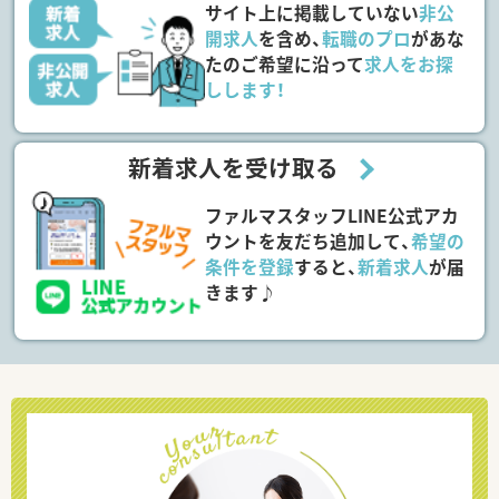
サイト上に掲載していない
非公
開求人
を含め、
転職のプロ
があな
たのご希望に沿って
求人をお探
しします！
新着求人を受け取る
ファルマスタッフLINE公式アカ
ウントを友だち追加して、
希望の
条件を登録
すると、
新着求人
が届
きます♪