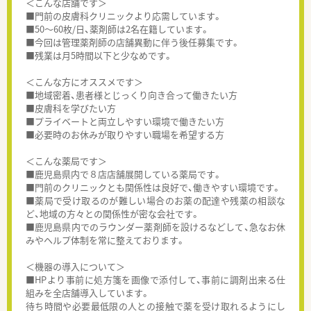
＜こんな店舗です＞
■門前の皮膚科クリニックより応需しています。
■50～60枚/日、薬剤師は2名在籍しています。
■今回は管理薬剤師の店舗異動に伴う後任募集です。
■残業は月5時間以下と少なめです。
＜こんな方にオススメです＞
■地域密着、患者様とじっくり向き合って働きたい方
■皮膚科を学びたい方
■プライベートと両立しやすい環境で働きたい方
■必要時のお休みが取りやすい職場を希望する方
＜こんな薬局です＞
■鹿児島県内で８店店舗展開している薬局です。
■門前のクリニックとも関係性は良好で、働きやすい環境です。
■薬局で受け取るのが難しい場合のお薬の配達や残薬の相談な
ど、地域の方々との関係性が密な会社です。
■鹿児島県内でのラウンダー薬剤師を設けるなどして、急なお休
みやヘルプ体制を常に整えております。
＜機器の導入について＞
■HPより事前に処方箋を画像で添付して、事前に調剤出来る仕
組みを全店舗導入しています。
待ち時間や必要最低限の人との接触で薬を受け取れるようにし