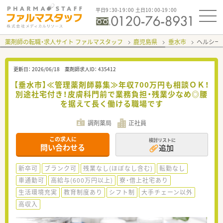
平日9：30-19：00 土日10：00-19：00
薬剤師の転職・求人サイト ファルマスタッフ
鹿児島県
垂水市
ヘルシー
更新日：
2026/06/18
薬剤師求人ID：
435412
【垂水市】≪管理薬剤師募集≫年収700万円も相談ＯＫ！
別途社宅付き！皮膚科門前で業務負担・残業少なめ◎腰
を据えて長く働ける職場です
調剤薬局
正社員
この求人に
検討リストに
問い合わせる
追加
新卒可
ブランク可
残業なし(ほぼなし含む)
転勤なし
車通勤可
高給与(600万円以上)
寮・借上社宅あり
生活環境充実
教育制度あり
シフト制
大手チェーン以外
高収入