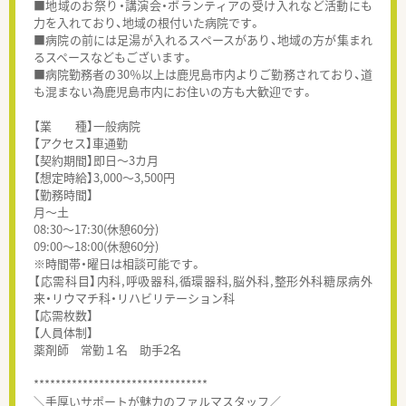
■地域のお祭り・講演会・ボランティアの受け入れなど活動にも
力を入れており、地域の根付いた病院です。
■病院の前には足湯が入れるスペースがあり、地域の方が集まれ
るスペースなどもございます。
■病院勤務者の30％以上は鹿児島市内よりご勤務されており、道
も混まない為鹿児島市内にお住いの方も大歓迎です。
【業 種】一般病院
【アクセス】車通勤
【契約期間】即日～3カ月
【想定時給】3,000～3,500円
【勤務時間】
月～土
08:30～17:30(休憩60分)
09:00～18:00(休憩60分)
※時間帯・曜日は相談可能です。
【応需科目】内科,呼吸器科,循環器科,脳外科,整形外科糖尿病外
来・リウマチ科・リハビリテーション科
【応需枚数】
【人員体制】
薬剤師 常勤１名 助手2名
********************************
＼手厚いサポートが魅力のファルマスタッフ／