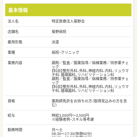
基本情報
法人名
特定医療法人菊野会
店舗名
菊野病院
雇用形態
派遣
業種
病院・クリニック
業務内容
調剤／監査／服薬指導／病棟業務／持参薬チェ
ック
【科目】整形外科、外科、神経内科、内科、リュウマ
チ科、循環器科、リハビリテ－ション科
調剤／監査／服薬指導／病棟業務／持参薬チェ
ック
【科目】整形外科、外科、神経内科、内科、リュウマ
チ科、循環器科、リハビリテ－ション科
資格
薬剤師免許をお持ちの方（取得見込みの方を含
む）
給与
時給3,000円～3,500円
※経験者例・スキル等考慮
勤務時間
月～土
08:30～17:30(休憩60分)