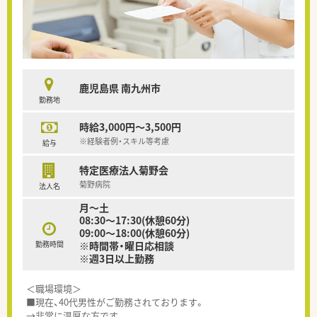
鹿児島県 南九州市
勤務地
時給3,000円～3,500円
※経験者例・スキル等考慮
給与
特定医療法人菊野会
菊野病院
法人名
月～土
08:30～17:30(休憩60分)
09:00～18:00(休憩60分)
勤務時間
※時間帯・曜日応相談
※週3日以上勤務
＜職場環境＞
■現在、40代男性がご勤務されております。
→非常に温厚な方です。