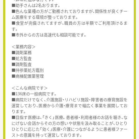
■助手さんは2名おります。
■色んな業種の方がご勤務されておりますが、関係性が良くチー
ム医療をする環境が整っております。
■食堂が完備されてますが、職員の方は半額でご利用頂けるま
す。
■市外からの方は高速代も相談可能です。
＜業務内容＞
■調剤業務
■処方監査
■調剤監査
■持参薬処方鑑別
■病棟配置薬管理
＜こんな病院です＞
■136床の一般病院です。
■病院だけでなく、介護施設・リハビリ施設・障害者の療育施設を
運営しており、医療から介護・療育まで幅広く事業を展開してお
ります。
■目指す医療は、「きく」医療。患者様・利用者様のお話を聴き、な
にげない会話からその方の想いや状態を汲み取ることが、ひとり
ひとりに応じた「効く」医療・介護につながるように患者様ファー
ストの意識を持って運営しております。