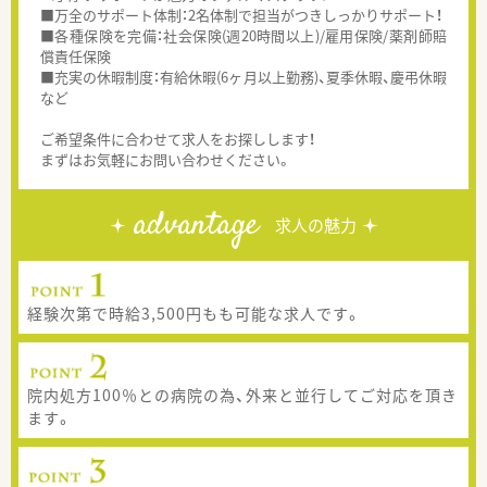
■万全のサポート体制：2名体制で担当がつきしっかりサポート！
■各種保険を完備：社会保険(週20時間以上)/雇用保険/薬剤師賠
償責任保険
■充実の休暇制度：有給休暇(6ヶ月以上勤務)、夏季休暇、慶弔休暇
など
ご希望条件に合わせて求人をお探しします！
まずはお気軽にお問い合わせください。
advantage
求人の魅力
経験次第で時給3,500円もも可能な求人です。
院内処方100％との病院の為、外来と並行してご対応を頂き
ます。