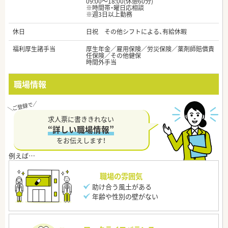
09:00～18:00(休憩60分)
※時間帯・曜日応相談
※週3日以上勤務
休日
日祝 その他シフトによる、有給休暇
福利厚生諸手当
厚生年金／雇用保険／労災保険／薬剤師賠償責
任保険／その他健保
時間外手当
職場情報
求人票に書ききれない
“詳しい職場情報”
をお伝えします！
職場の雰囲気
助け合う風土がある
年齢や性別の壁がない