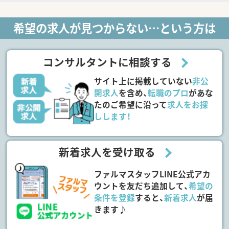
希望の求人が見つからない…という方は
コンサルタントに相談する
サイト上に掲載していない
非公
開求人
を含め、
転職のプロ
があな
たのご希望に沿って
求人をお探
しします！
新着求人を受け取る
ファルマスタッフLINE公式アカ
ウントを友だち追加して、
希望の
条件を登録
すると、
新着求人
が届
きます♪