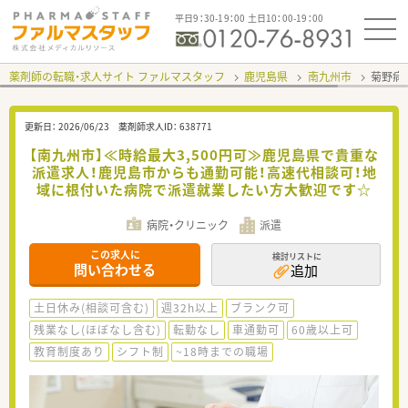
平日9：30-19：00 土日10：00-19：00
薬剤師の転職・求人サイト ファルマスタッフ
鹿児島県
南九州市
菊野病
更新日：
2026/06/23
薬剤師求人ID：
638771
【南九州市】≪時給最大3,500円可≫鹿児島県で貴重な
派遣求人！鹿児島市からも通勤可能！高速代相談可！地
域に根付いた病院で派遣就業したい方大歓迎です☆
病院・クリニック
派遣
この求人に
検討リストに
問い合わせる
追加
土日休み(相談可含む)
週32h以上
ブランク可
残業なし(ほぼなし含む)
転勤なし
車通勤可
60歳以上可
教育制度あり
シフト制
~18時までの職場