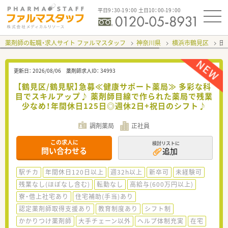
平日9：30-19：00 土日10：00-19：00
薬剤師の転職・求人サイト ファルマスタッフ
神奈川県
横浜市鶴見区
田
更新日：
2026/08/06
薬剤師求人ID：
34993
【鶴見区/鶴見駅】急募≪健康サポート薬局≫ 多彩な科
目でスキルアップ♪ 薬剤師目線で作られた薬局で残業
少なめ！年間休日125日◎週休2日+祝日のシフト♪
調剤薬局
正社員
この求人に
検討リストに
問い合わせる
追加
駅チカ
年間休日120日以上
週32h以上
新卒可
未経験可
残業なし(ほぼなし含む)
転勤なし
高給与(600万円以上)
寮・借上社宅あり
住宅補助(手当)あり
認定薬剤師取得支援あり
教育制度あり
シフト制
かかりつけ薬剤師
大手チェーン以外
ヘルプ体制充実
在宅