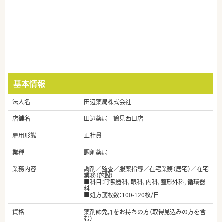
基本情報
法人名
田辺薬局株式会社
店舗名
田辺薬局 鶴見西口店
雇用形態
正社員
業種
調剤薬局
業務内容
調剤／監査／服薬指導／在宅業務（居宅）／在宅
業務（施設）
■科目：呼吸器科, 眼科, 内科, 整形外科, 循環器
科
■処方箋枚数：100-120枚/日
資格
薬剤師免許をお持ちの方（取得見込みの方を含
む）