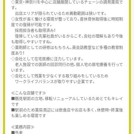
◇東京・神奈川を中心に店舗展開しているチェーンの調剤薬局で
す。
出店エリアが限られているため異動範囲は狭いです。
◇女性が長く働ける環境が整っており、産休育休取得後に時短制
度での復帰が可能です。
採用担当者も取得済み！
復帰している先輩社員がいるからこそ、会社の理解もあり今後
も取得しやすいですね。
◇薬剤師としての研修はもちろん、英会話教室など多種の教育制
度あり！
◇会社として在宅医療に注力しています。
老人施設での医師の回診同行の他、個人宅の居宅療養を行って
います。
◇会社として残業を少なくする取り組みをしているため
ワークライフバランスが取りやすい企業です。
≪こんな店舗です≫
■鶴見駅前の立地、移転リニューアルしているためとてもキレイ
です
■駅前のため薬局周辺には飲食店やお店も多く、休憩時・終業後
も楽しめる環境です
≪業務内容≫
■外来