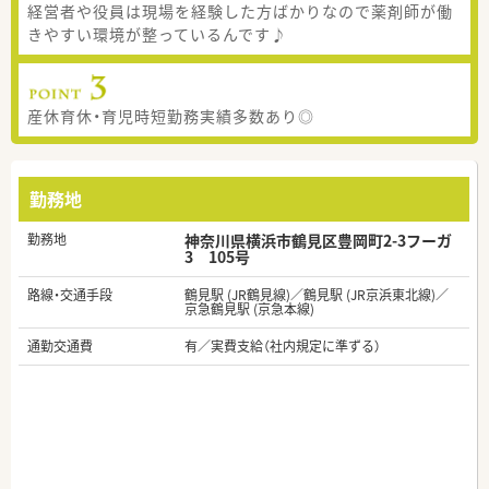
経営者や役員は現場を経験した方ばかりなので薬剤師が働
きやすい環境が整っているんです♪
産休育休・育児時短勤務実績多数あり◎
勤務地
勤務地
神奈川県横浜市鶴見区豊岡町2-3フーガ
3 105号
路線・交通手段
鶴見駅 (JR鶴見線)／鶴見駅 (JR京浜東北線)／
京急鶴見駅 (京急本線)
通勤交通費
有／実費支給（社内規定に準ずる）