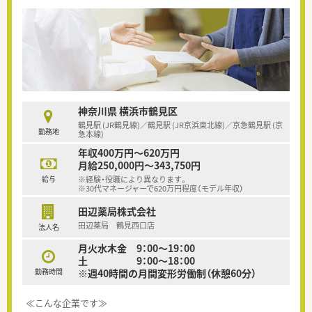
神奈川県 横浜市鶴見区
鶴見駅 (JR鶴見線)／鶴見駅 (JR京浜東北線)／京急鶴見駅 (京
勤務地
急本線)
年収400万円～620万円
月給250,000円～343,750円
給与
※経験・役職により異なります。
※30代マネージャーで620万円程度（モデル年収）
田辺薬局株式会社
田辺薬局 鶴見西口店
法人名
月火水木金 9：00～19：00
土 9：00～18：00
勤務時間
※週40時間の月間変形労働制（休憩60分）
≪こんな企業です≫