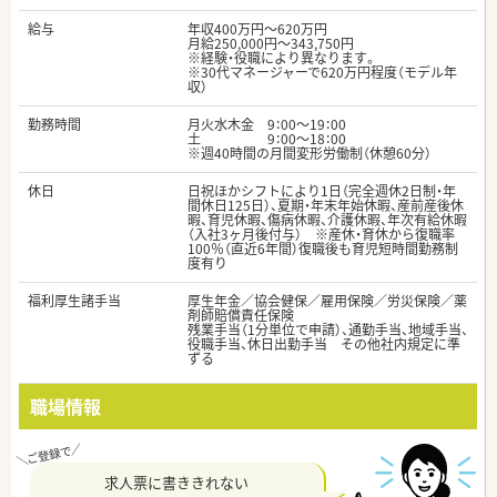
給与
年収400万円～620万円
月給250,000円～343,750円
※経験・役職により異なります。
※30代マネージャーで620万円程度（モデル年
収）
勤務時間
月火水木金 9：00～19：00
土 9：00～18：00
※週40時間の月間変形労働制（休憩60分）
休日
日祝ほかシフトにより1日（完全週休2日制・年
間休日125日）、夏期・年末年始休暇、産前産後休
暇、育児休暇、傷病休暇、介護休暇、年次有給休暇
（入社3ヶ月後付与） ※産休・育休から復職率
100％（直近6年間）復職後も育児短時間勤務制
度有り
福利厚生諸手当
厚生年金／協会健保／雇用保険／労災保険／薬
剤師賠償責任保険
残業手当（1分単位で申請）、通勤手当、地域手当、
役職手当、休日出勤手当 その他社内規定に準
ずる
職場情報
求人票に書ききれない