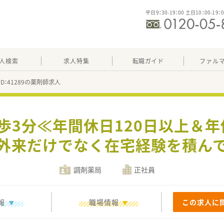
平日9：30-19：00 土日10：00-19：
人検索
求人特集
転職ガイド
ファル
ID：41289の薬剤師求人
徒歩3分≪年間休日120日以上＆
外来だけでなく在宅経験を積ん
調剤薬局
正社員
報
職場情報
この求人に