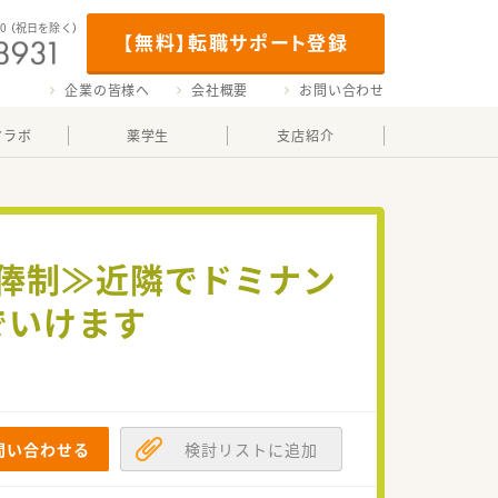
00
（祝日を除く）
【無料】転職サポート登録
企業の皆様へ
会社概要
お問い合わせ
マラボ
薬学生
支店紹介
年俸制≫近隣でドミナン
でいけます
問い合わせる
検討リストに追加