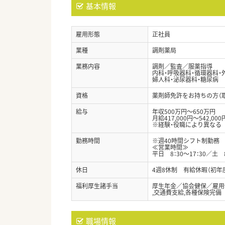
基本情報
雇用形態
正社員
業種
調剤薬局
業務内容
調剤／監査／服薬指導
内科・呼吸器科・循環器科・
婦人科・泌尿器科・糖尿病
資格
薬剤師免許をお持ちの方（
給与
年収500万円～650万円
月給417,000円～542,000
※経験・役職により異なる
勤務時間
※週40時間シフト制勤務
≪営業時間≫
平日 8：30～17：30／土 8
休日
4週8休制 有給休暇（初年
福利厚生諸手当
厚生年金／協会健保／雇用
,交通費支給,各種保険完備
職場情報