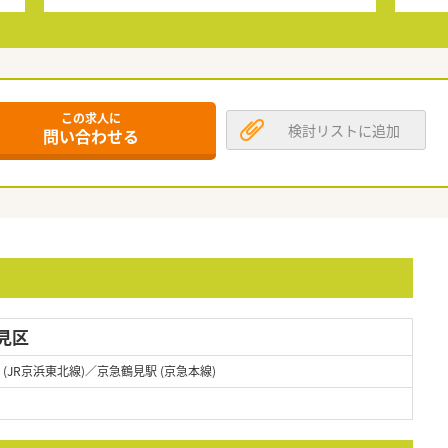
この求人に
検討リストに追加
問い合わせる
見区
 (JR京浜東北線)／京急鶴見駅 (京急本線)