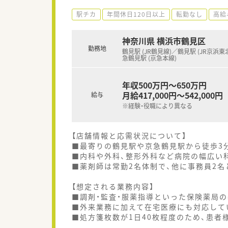
駅チカ
年間休日120日以上
転勤なし
高給
神奈川県 横浜市鶴見区
勤務地
鶴見駅 (JR鶴見線)／鶴見駅 (JR京浜東
急鶴見駅 (京急本線)
年収500万円～650万円
月給417,000円～542,000円
給与
※経験・役職により異なる
【店舗情報と応需状況について】
■最寄りの鶴見駅や京急鶴見駅から徒歩3
■内科や外科、整形外科など病院の幅広い科
■薬剤師は常勤2名体制で、他に事務員2名
【想定される業務内容】
■調剤・監査・服薬指導といった保険薬局
■外来業務に加えて在宅医療にも対応して
■処方箋枚数が1日40枚程度のため、患