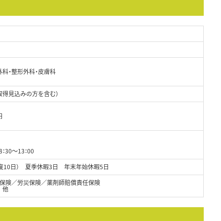
外科・整形外科・皮膚科
取得見込みの方を含む）
円
：30～13：00
度10日） 夏季休暇3日 年末年始休暇5日
保険／労災保険／薬剤師賠償責任保険
 他