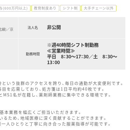
与(600万円以上)
教育制度あり
シフト制
大手チェーン以外
非公開
法人名
北線)／京
※週40時間シフト制勤務
≪営業時間≫
勤務時間
平日 8：30～17：30／土 8：30～
13：00
分という抜群のアクセスを誇り、毎日の通勤が大変便利です。
目を応需しており、処方箋は1日平均約40枚です。
とMS1名が在籍し、薬剤師業務に集中できる環境です。
の基本業務を幅広くご担当いただきます。
いるため、地域医療に深く貢献することができます。
者様一人ひとりと丁寧に向き合った服薬指導が可能です。