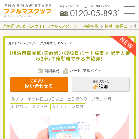
平日9：30-19：00 土日10：00-19：00
薬剤師の転職・求人サイト ファルマスタッフ
神奈川県
横浜市鶴見区
求
更新日：
2026/08/06
薬剤師求人ID：
512360
【横浜市鶴見区/矢向駅】≪週2日パート募集≫ 駅チカ徒
歩2分/午後勤務できる方歓迎！
調剤薬局
パート・アルバイト
この求人に
検討リストに
問い合わせる
追加
駅チカ
年間休日120日以上
土日祝休み
ブランク可
転勤なし
シフト制
大手チェーン以外