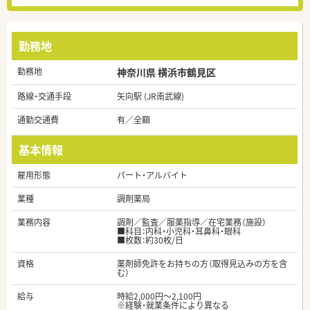
勤務地
勤務地
神奈川県 横浜市鶴見区
路線・交通手段
矢向駅 (JR南武線)
通勤交通費
有／全額
基本情報
雇用形態
パート・アルバイト
業種
調剤薬局
業務内容
調剤／監査／服薬指導／在宅業務（施設）
■科目：内科・小児科・耳鼻科・眼科
■枚数：約30枚/日
資格
薬剤師免許をお持ちの方（取得見込みの方を含
む）
給与
時給2,000円～2,100円
※経験・就業条件により異なる