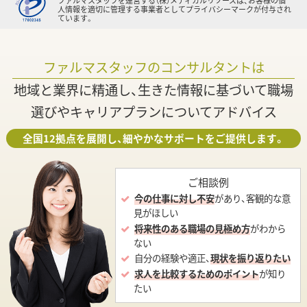
ファルマスタッフを運営する（株）メディカルリソースは、お客様の個
人情報を適切に管理する事業者としてプライバシーマークが付与され
ています。
ファルマスタッフのコンサルタントは
地域と業界に精通し、生きた情報に基づいて職場
選びやキャリアプランについてアドバイス
全国12拠点を展開し、細やかなサポートをご提供します。
ご相談例
今の仕事に対し不安
があり、客観的な意
見がほしい
将来性のある職場の見極め方
がわから
ない
自分の経験や適正、
現状を振り返りたい
求人を比較するためのポイント
が知り
たい