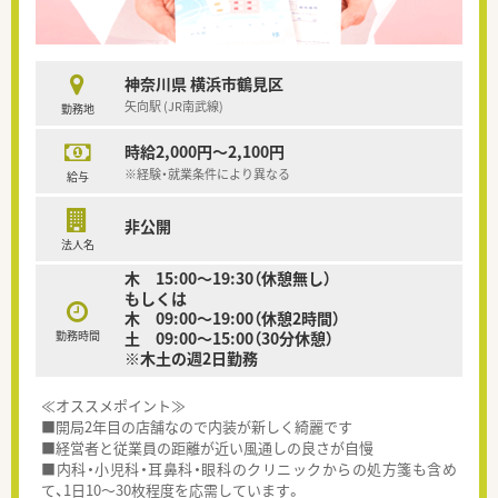
神奈川県 横浜市鶴見区
矢向駅 (JR南武線)
勤務地
時給2,000円～2,100円
※経験・就業条件により異なる
給与
非公開
法人名
木 15:00～19:30（休憩無し）
もしくは
木 09:00～19:00（休憩2時間）
勤務時間
土 09:00～15:00（30分休憩）
※木土の週2日勤務
≪オススメポイント≫
■開局2年目の店舗なので内装が新しく綺麗です
■経営者と従業員の距離が近い風通しの良さが自慢
■内科・小児科・耳鼻科・眼科のクリニックからの処方箋も含め
て、1日10～30枚程度を応需しています。