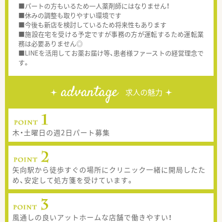
■パートの方もいるため一人薬剤師にはなりません！
■休みの調整も取りやすい環境です
■今後も新店を検討しているため将来性もあります
■施設在宅を受ける予定ですが事務の方が運転するため運転業
務は必要ありません◎
■LINEを活用してお薬お届け等、患者様ファーストの経営理念で
す。
advantage
求人の魅力
木・土曜日の週2日パート募集
矢向駅から徒歩すぐの場所にクリニック一緒に開局したた
め、安定して処方箋を受けています。
風通しの良いアットホームな店舗で働きやすい！