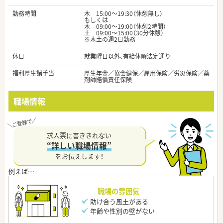
勤務時間
木 15:00～19:30（休憩無し）
もしくは
木 09:00～19:00（休憩2時間）
土 09:00～15:00（30分休憩）
※木土の週2日勤務
休日
就業曜日以外、有給休暇法定通り
福利厚生諸手当
厚生年金／協会健保／雇用保険／労災保険／薬
剤師賠償責任保険
職場情報
求人票に書ききれない
“詳しい職場情報”
をお伝えします！
職場の雰囲気
助け合う風土がある
年齢や性別の壁がない