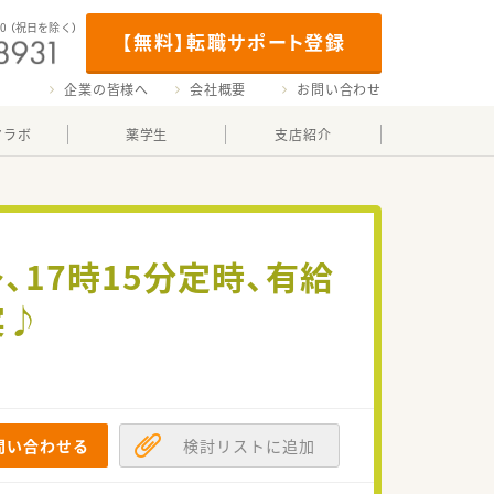
00
（祝日を除く）
【無料】転職サポート登録
企業の皆様へ
会社概要
お問い合わせ
マラボ
薬学生
支店紹介
、17時15分定時、有給
実♪
問い合わせる
検討リストに追加