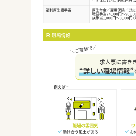
年間休日114日,有給休暇（
福利厚生諸手当
厚生年金／雇用保険／労災
職務手当74,000円～90,0
族手当1,000円～3,000
職場情報
求人票に書き
“詳しい職場情報”
職場の雰囲気
ワ
助け合う風土がある
お