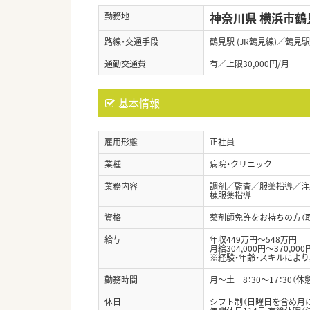
神奈川県 横浜市鶴
勤務地
路線・交通手段
鶴見駅 (JR鶴見線)／鶴見駅
通勤交通費
有／上限30,000円/月
基本情報
雇用形態
正社員
業種
病院・クリニック
業務内容
調剤／監査／服薬指導／注
棟服薬指導
資格
薬剤師免許をお持ちの方（
給与
年収449万円～548万円
月給304,000円～370,000
※経験・年齢・スキルによ
勤務時間
月～土 8：30～17：30（休
休日
シフト制（日曜日を含め月に