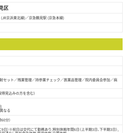
見区
 (JR京浜東北線)／京急鶴見駅 (京急本線)
射セット／残薬管理／持参薬チェック／医薬品管理／院内委員会参加／病
取得見込みの方を含む）
円
り異なる
憩60分）
9日）※祝日は交代にて勤務あり,特別休暇年間6日（上半期3日、下半期3日）,