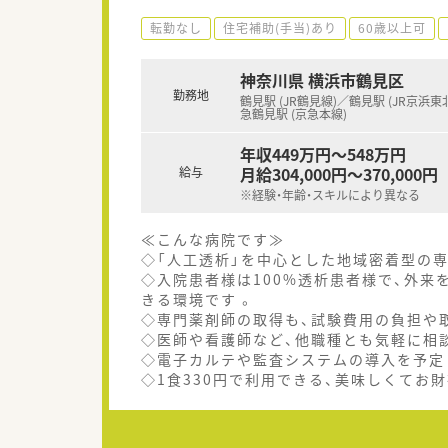
転勤なし
住宅補助(手当)あり
60歳以上可
神奈川県 横浜市鶴見区
勤務地
鶴見駅 (JR鶴見線)／鶴見駅 (JR京浜東
急鶴見駅 (京急本線)
年収449万円～548万円
月給304,000円～370,000円
給与
※経験・年齢・スキルにより異なる
≪こんな病院です≫
◇「人工透析」を中心とした地域密着型の
◇入院患者様は100%透析患者様で、外来
きる環境です 。
◇専門薬剤師の取得も、試験費用の負担や
◇医師や看護師など、他職種とも気軽に相
◇電子カルテや監査システムの導入を予定
◇1食330円で利用できる、美味しくてお