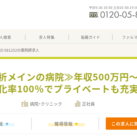
平日9：30-19：00 土日10：00-19：
人検索
求人特集
転職ガイド
ファル
ID：581252の薬剤師求人
析メインの病院≫年収500万円～
化率100％でプライベートも充
病院・クリニック
正社員
報
職場情報
この求人に