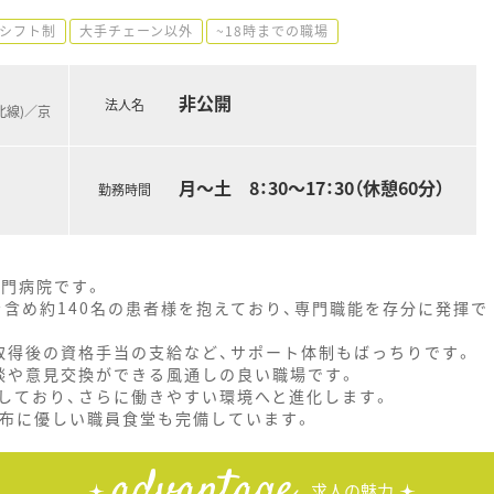
シフト制
大手チェーン以外
~18時までの職場
非公開
法人名
北線)／京
月～土 8：30～17：30（休憩60分）
勤務時間
専門病院です。
を含め約140名の患者様を抱えており、専門職能を存分に発揮で
取得後の資格手当の支給など、サポート体制もばっちりです。
談や意見交換ができる風通しの良い職場です。
しており、さらに働きやすい環境へと進化します。
財布に優しい職員食堂も完備しています。
advantage
求人の魅力