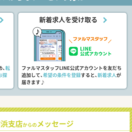
新着求人を受け取る
め、
転
ファルマスタッフLINE公式アカウントを友だち
お探
追加して、
希望の条件を登録
すると、
新着求人
が
届きます♪
横浜支店
メッセージ
からの