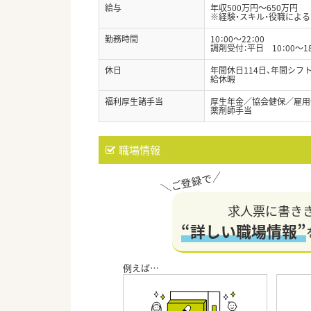
給与
年収500万円～650万円
※経験・スキル・役職による
勤務時間
10：00～22：00
調剤受付：平日 10：00～18
休日
年間休日114日、年間シフ
給休暇
福利厚生諸手当
厚生年金／協会健保／雇用
薬剤師手当
職場情報
求人票に書き
“詳しい職場情報”