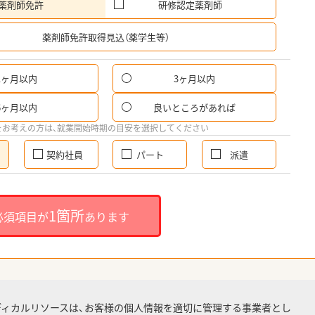
薬剤師免許
研修認定薬剤師
希
薬剤師免許取得見込（薬学生等）
1ヶ月以内
3ヶ月以内
6ヶ月以内
良いところがあれば
をお考えの方は、就業開始時期の目安を選択してください
契約社員
パート
派遣
1箇所
必須項目が
あります
ディカルリソースは、お客様の個人情報を適切に管理する事業者とし