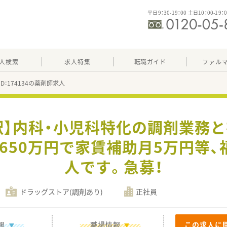
平日9：30-19：00 土日10：00-19：
人検索
求人特集
転職ガイド
ファル
ID：174134の薬剤師求人
駅】内科・小児科特化の調剤業務
大650万円で家賃補助月5万円等
人です。急募！
ドラッグストア(調剤あり)
正社員
報
職場情報
この求人に