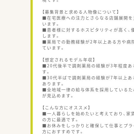
【募集背景と求める人物像について】
■在宅医療への注力とさらなる店舗展開を
います。
■患者様に対するホスピタリティが高く、
します。
■薬局での勤務経験が2年以上ある方や病
ています。
【想定されるモデル年収】
■20代後半で調剤薬局の経験が3年程度あ
す。
■30代半ばで調剤薬局の経験が7年以上あ
あります。
■全地域一律の給与体系を採用しているた
が見込めます。
【こんな方にオススメ】
■一人暮らしを始めたいと考えており、家
の方に最適です。
■お休みをしっかりと確保して仕事とプラ
方におすすめです。