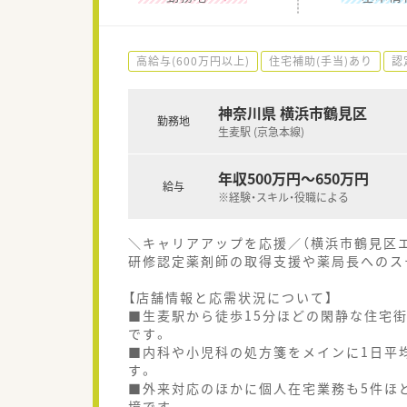
高給与(600万円以上)
住宅補助(手当)あり
認
神奈川県 横浜市鶴見区
勤務地
生麦駅 (京急本線)
年収500万円～650万円
給与
※経験・スキル・役職による
＼キャリアアップを応援／（横浜市鶴見区
研修認定薬剤師の取得支援や薬局長へのス
【店舗情報と応需状況について】
■生麦駅から徒歩15分ほどの閑静な住宅
です。
■内科や小児科の処方箋をメインに1日平
す。
■外来対応のほかに個人在宅業務も5件ほ
境です。