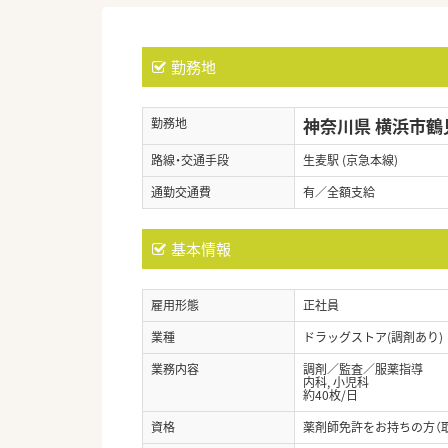
勤務地
神奈川県 横浜市鶴
勤務地
路線・交通手段
生麦駅 (京急本線)
通勤交通費
有／全額支給
基本情報
雇用形態
正社員
業種
ドラッグストア(調剤あり)
業務内容
調剤／監査／服薬指導
内科, 小児科
約40枚/日
資格
薬剤師免許をお持ちの方（