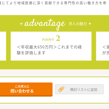
通じてより地域医療に深く貢献できる専門性の高い働き方を希
advantage
求人の魅力
＜年収最大650万円＞これまでの経
＜
験を評価します
が
この求人に
検討リストに追加
問い合わせる