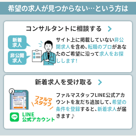
希望の求人が見つからない…という方は
コンサルタントに相談する
サイト上に掲載していない
非公
開求人
を含め、
転職のプロ
があな
たのご希望に沿って
求人をお探
しします！
新着求人を受け取る
ファルマスタッフLINE公式アカ
ウントを友だち追加して、
希望の
条件を登録
すると、
新着求人
が届
きます♪