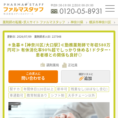
平日9：30-19：00 土日10：00-19：00
薬剤師の転職・求人サイト ファルマスタッフ
神奈川県
横浜市神奈川区
更新日：
2026/07/09
薬剤師求人ID：
227548
＊急募＊【神奈川区/大口駅】≪勤務薬剤師で年収580万
円可≫ 有休消化率90％超でしっかり休める！ドクター・
患者様との関係も良好◎
調剤薬局
正社員
この求人に
検討リストに
問い合わせる
追加
駅チカ
年間休日120日以上
新卒可
残業なし(ほぼなし含む)
車通勤可
教育制度あり
シフト制
大手チェーン以外