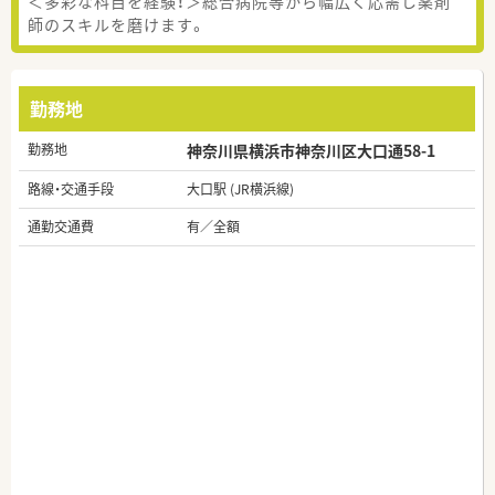
＜多彩な科目を経験！＞総合病院等から幅広く応需し薬剤
師のスキルを磨けます。
勤務地
勤務地
神奈川県横浜市神奈川区大口通58-1
路線・交通手段
大口駅 (JR横浜線)
通勤交通費
有／全額