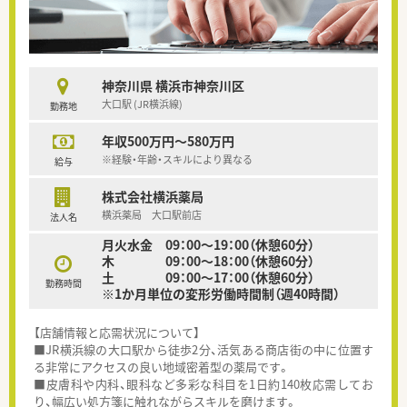
神奈川県 横浜市神奈川区
大口駅 (JR横浜線)
勤務地
年収500万円～580万円
※経験・年齢・スキルにより異なる
給与
株式会社横浜薬局
横浜薬局 大口駅前店
法人名
月火水金 09：00～19：00（休憩60分）
木 09：00～18：00（休憩60分）
土 09：00～17：00（休憩60分）
勤務時間
※1か月単位の変形労働時間制（週40時間）
【店舗情報と応需状況について】
■JR横浜線の大口駅から徒歩2分、活気ある商店街の中に位置す
る非常にアクセスの良い地域密着型の薬局です。
■皮膚科や内科、眼科など多彩な科目を1日約140枚応需してお
り、幅広い処方箋に触れながらスキルを磨けます。