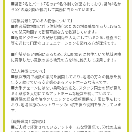
■常勤2名とパート7名の計9名体制で運営されており、常時4名か
ら5名の薬剤師が協力して業務に当たっています。
【募集背景と求める人物像について】
■患者様数増加に伴う体制強化のための増員募集であり、19時ま
での閉局時間まで勤務可能な方を歓迎しています。
■近隣ドクターとの良好な関係を大切にしているため、疑義照会
等を通じて円滑なコミュニケーションを図れる方が理想です。
■店舗が充足傾向にあるため、大口駅周辺にお住まいで地域医療
に貢献したい意欲のある地元の方を特に優先して採用します。
【法人特徴について】
■横浜市内で複数の薬局を展開しており、地域の方々の健康を長
年支え続けている安定感のあるアットホームな法人です。
■大手チェーンにはない柔軟な対応と、スタッフ同士の顔が見え
る距離感を大切にするアットホームな経営を続けています。
■近隣の総合病院やクリニックとの信頼関係を非常に重んじて
おり、地域医療のネットワークの中核を担う役割を果たしていま
す。
【職場環境と雰囲気】
■ご夫婦で経営されているアットホームな雰囲気で、60代の店主