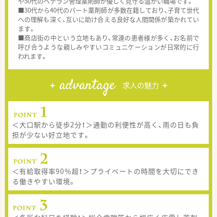
や50代のベテラン管理薬剤師が優しく見守る温かい職場です。
■30代から40代のパート薬剤師が多数在籍しており、子育て世代
への理解も深く、互いに助け合える良好な人間関係が築かれてい
ます。
■商店街の中という立地もあり、常連の患者様が多く、お名前で
呼び合うような親しみやすいコミュニケーションが日常的に行
われます。
advantage
求人の魅力
＜大口駅から徒歩2分！＞通勤の利便性が高く、雨の日も負
担が少ない好立地です。
＜有給取得率90％超！＞プライベートの時間を大切にでき
る働きやすい環境。