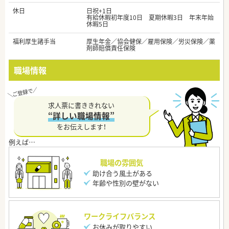
休日
日祝+1日
有給休暇初年度10日 夏期休暇3日 年末年始
休暇5日
福利厚生諸手当
厚生年金／協会健保／雇用保険／労災保険／薬
剤師賠償責任保険
職場情報
求人票に書ききれない
“詳しい職場情報”
をお伝えします！
職場の雰囲気
助け合う風土がある
年齢や性別の壁がない
ワークライフバランス
お休みが取りやすい