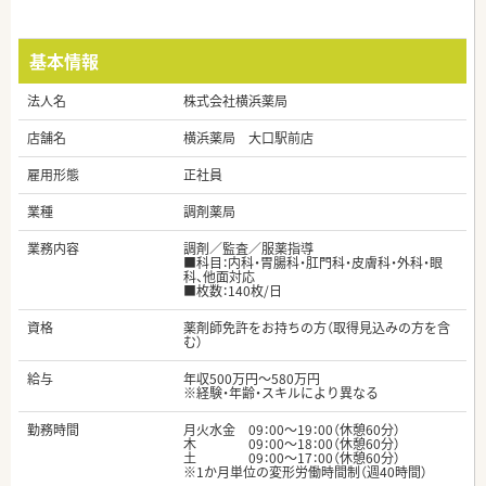
基本情報
法人名
株式会社横浜薬局
店舗名
横浜薬局 大口駅前店
雇用形態
正社員
業種
調剤薬局
業務内容
調剤／監査／服薬指導
■科目：内科・胃腸科・肛門科・皮膚科・外科・眼
科、他面対応
■枚数：140枚/日
資格
薬剤師免許をお持ちの方（取得見込みの方を含
む）
給与
年収500万円～580万円
※経験・年齢・スキルにより異なる
勤務時間
月火水金 09：00～19：00（休憩60分）
木 09：00～18：00（休憩60分）
土 09：00～17：00（休憩60分）
※1か月単位の変形労働時間制（週40時間）