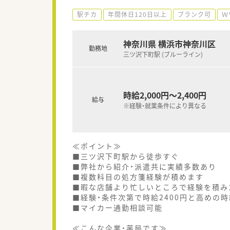
駅チカ
年間休日120日以上
ブランク可
Ｗ
神奈川県 横浜市神奈川区
勤務地
三ツ沢下町駅 (ブルーライン)
時給2,000円～2,400円
給与
※経験・就業条件により異なる
≪ポイント≫
■三ツ沢下町駅から徒歩すぐ
■弊社から紹介・派遣共に実績多数あり
■複数科目の処方箋経験が積めます
■暇な店舗より忙しいところで経験を積み
■経験・条件次第で時給2400円と高めの
■マイカー通勤相談可能
≪こんな企業・薬局です≫