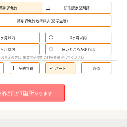
薬剤師免許
研修認定薬剤師
希
薬剤師免許取得見込（薬学生等）
1ヶ月以内
3ヶ月以内
パ
6ヶ月以内
良いところがあれば
希
をお考えの方は、就業開始時期の目安を選択してください
契約社員
パート
派遣
就
1箇所
必須項目が
あります
就業