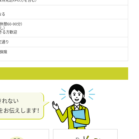
なる
休憩60-90分）
し）
きる方歓迎
定通り
保険
きれない
をお伝えします！