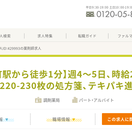
平日9：30-19：00 土日10：00-19：
人検索
求人特集
転職ガイド
ファル
人ID：429993の薬剤師求人
駅から徒歩1分】週4～5日、時給
220-230枚の処方箋、テキパキ
調剤薬局
パート・アルバイト
報
職場情報
この求人に