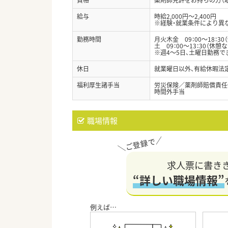
給与
時給2,000円～2,400円
※経験・就業条件により異
勤務時間
月火木金 09：00～18：30（
土 09：00～13：30（休憩な
※週4～5日、土曜日勤務で
休日
就業曜日以外、有給休暇法
福利厚生諸手当
労災保険／薬剤師賠償責任
時間外手当
職場情報
求人票に書き
“詳しい職場情報”