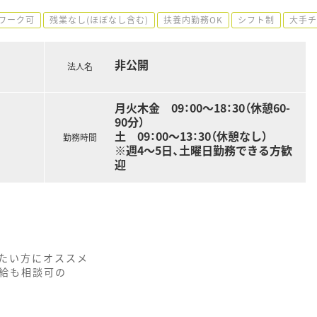
ワーク可
残業なし(ほぼなし含む)
扶養内勤務OK
シフト制
大手チ
非公開
法人名
月火木金 09：00～18：30（休憩60-
90分）
土 09：00～13：30（休憩なし）
勤務時間
※週4～5日、土曜日勤務できる方歓
迎
たい方にオススメ
時給も相談可の