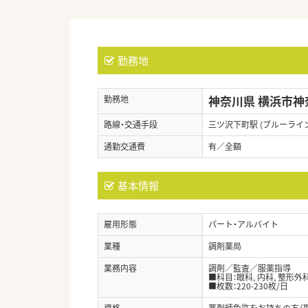
勤務地
神奈川県 横浜市神
勤務地
路線・交通手段
三ツ沢下町駅 (ブルーライン
通勤交通費
有／全額
基本情報
雇用形態
パート・アルバイト
業種
調剤薬局
業務内容
調剤／監査／服薬指導
■科目：眼科, 内科, 整形外
■枚数：220-230枚/日
資格
薬剤師免許をお持ちの方（