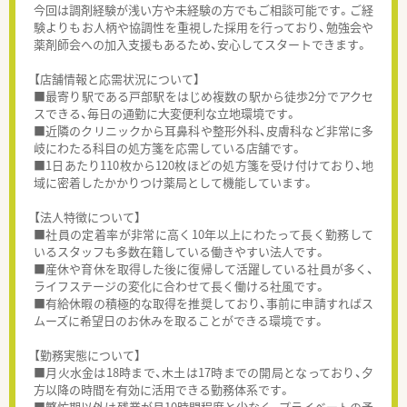
今回は調剤経験が浅い方や未経験の方でもご相談可能です。ご経
験よりもお人柄や協調性を重視した採用を行っており、勉強会や
薬剤師会への加入支援もあるため、安心してスタートできます。
【店舗情報と応需状況について】
■最寄り駅である戸部駅をはじめ複数の駅から徒歩2分でアクセ
スできる、毎日の通勤に大変便利な立地環境です。
■近隣のクリニックから耳鼻科や整形外科、皮膚科など非常に多
岐にわたる科目の処方箋を応需している店舗です。
■1日あたり110枚から120枚ほどの処方箋を受け付けており、地
域に密着したかかりつけ薬局として機能しています。
【法人特徴について】
■社員の定着率が非常に高く10年以上にわたって長く勤務して
いるスタッフも多数在籍している働きやすい法人です。
■産休や育休を取得した後に復帰して活躍している社員が多く、
ライフステージの変化に合わせて長く働ける社風です。
■有給休暇の積極的な取得を推奨しており、事前に申請すればス
ムーズに希望日のお休みを取ることができる環境です。
【勤務実態について】
■月火水金は18時まで、木土は17時までの開局となっており、夕
方以降の時間を有効に活用できる勤務体系です。
■繁忙期以外は残業が月10時間程度と少なく、プライベートの予