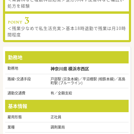
処方を経験
＜残業少なめで私生活充実＞基本18時退勤で残業は月10時
間程度
勤務地
勤務地
神奈川県 横浜市西区
路線・交通手段
戸部駅 (京急本線)／平沼橋駅 (相鉄本線)／高島
町駅 (ブルーライン)
通勤交通費
有／全額支給
基本情報
雇用形態
正社員
業種
調剤薬局