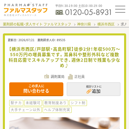
平日9：30-19：00 土日10：00-19：00
薬剤師の転職・求人サイト ファルマスタッフ
神奈川県
横浜市西区
求人I
更新日：
2026/07/21
薬剤師求人ID：
89535
【横浜市西区/戸部駅・高島町駅】徒歩2分！年収500万～
550万円の増員募集です。耳鼻科や整形外科など複数
科目応需でスキルアップでき、週休2日制で残業も少な
め♪
調剤薬局
正社員
この求人に
検討リストに
問い合わせる
追加
駅チカ
未経験可
教育制度あり
シフト制
大手チェーン以外
ヘルプ体制充実