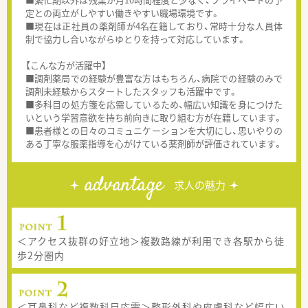
定との両立がしやすい働きやすい職場環境です。
■現在は正社員の薬剤師が4名在籍しており、常時十分な人員体
制で協力し合いながらゆとりを持って対応しています。
【こんな方が活躍中】
■調剤薬局での経験が豊富な方はもちろん、病院での経験のみで
調剤未経験からスタートしたスタッフも活躍中です。
■多科目の処方箋を応需しているため、幅広い知識を身につけた
いという学習意欲を持ち前向きに取り組む方が在籍しています。
■患者様との日々のコミュニケーションを大切にし、思いやりの
ある丁寧な服薬指導を心がけている薬剤師が評価されています。
advantage
求人の魅力
＜アクセス抜群の好立地＞複数路線が利用でき各駅から徒
歩2分圏内
＜耳鼻科など複数科目応需＞整形外科や皮膚科など幅広い