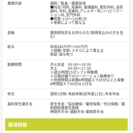
業務内容
調剤／監査／服薬指導
■科目：内科, 耳鼻科, 循環器科, 整形外科, 泌尿
器科, 外科, 皮膚科,アレルギー科,リハビリテー
ション科, 肛門外科
■枚数：110～120枚/日
※季節によって異なる
資格
薬剤師免許をお持ちの方（取得見込みの方を含
む）
給与
年収480万円～550万円
※経験・年齢・スキルにより異なる
昇給・賞与有り
勤務時間
月火水金 09：00～18：00
木土 09：00～17：00
※週36時間15分シフト制勤務
※近隣店舗でのローテーション勤務有り
※休憩時間は実働6時間超えで45分以上と実働
8時間超えで60分以上付与
休日
週休2日制、有給休暇(初年度12日)、年末年始
福利厚生諸手当
厚生年金／協会健保／雇用保険／労災保険／薬
剤師賠償責任保険
時間外手当・通勤手当・薬剤師手当
職場情報