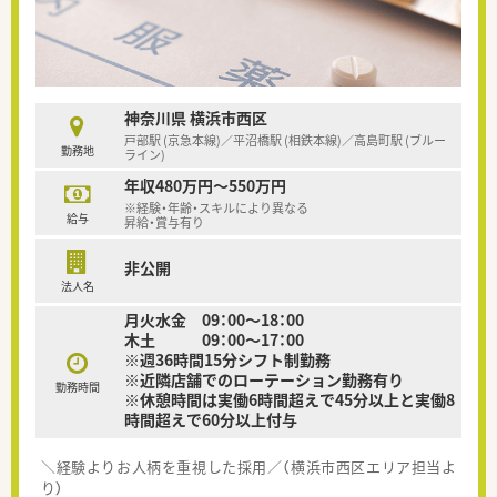
神奈川県 横浜市西区
戸部駅 (京急本線)／平沼橋駅 (相鉄本線)／高島町駅 (ブルー
勤務地
ライン)
年収480万円～550万円
※経験・年齢・スキルにより異なる
給与
昇給・賞与有り
非公開
法人名
月火水金 09：00～18：00
木土 09：00～17：00
※週36時間15分シフト制勤務
※近隣店舗でのローテーション勤務有り
勤務時間
※休憩時間は実働6時間超えで45分以上と実働8
時間超えで60分以上付与
＼経験よりお人柄を重視した採用／（横浜市西区エリア担当よ
り）