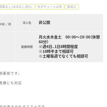
残業なし(ほぼなし含む)
大手チェーン以外
高収入
非公開
法人名
岸線)／横
月火水木金土 09：00～19：00（休憩
60分）
※週4日、1日8時間程度
勤務時間
※18時半まで相談可
※土曜毎週でなくても相談可
剤薬局です。
医療にも対応
が出来るのもオススメです