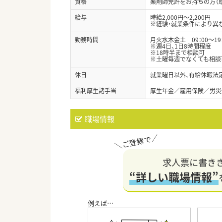
資格
薬剤師免許をお持ちの方（
給与
時給2,000円～2,200円
※経験・就業条件により異
勤務時間
月火水木金土 09：00～19：
※週4日、1日8時間程度
※18時半まで相談可
※土曜毎週でなくても相談
休日
就業曜日以外、有給休暇法
福利厚生諸手当
厚生年金／雇用保険／労災
職場情報
求人票に書き
“詳しい職場情報”