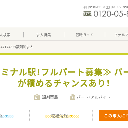
平日9：30-19：00 土日10：00-19：
人検索
求人特集
転職ガイド
ファル
：471745の薬剤師求人
ーミナル駅！フルパート募集≫ 
が積めるチャンスあり！
調剤薬局
パート・アルバイト
報
職場情報
この求人に