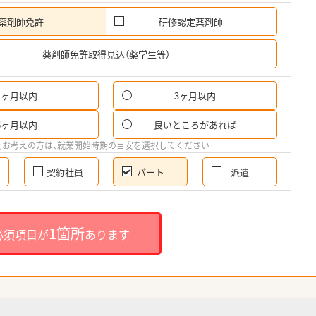
薬剤師免許
研修認定薬剤師
希
薬剤師免許取得見込（薬学生等）
1ヶ月以内
3ヶ月以内
パ
6ヶ月以内
良いところがあれば
希
をお考えの方は、就業開始時期の目安を選択してください
契約社員
パート
派遣
就
1箇所
必須項目が
あります
就業