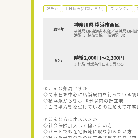
駅チカ
土日休み(相談可含む)
ブランク可
神奈川県 横浜市西区
勤務地
横浜駅 (JR東海道本線)／横浜駅 (JR根
浜駅 (JR横須賀線)／横浜駅 (JR
…
時給2,000円～2,200円
給与
※経験・就業条件により異なる
≪こんな薬局です≫
◇関東圏を中心に店舗展開を行っている調
◇横浜駅から徒歩10分以内の好立地
◇面で処方箋を受けているのに加えて在宅
≪こんな方にオススメ≫
◇社会保険加入して働きたい方
◇パートでも在宅医療に取り組みたい方
◇横浜駅最寄のため終業後は食事や買い物