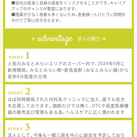
■会社の成長と自身の成長をリンクさせることができ、キャリア
アップのチャンスが豊富にあります。
■残業が少なく枚数も多くないため、患者様一人ひとりに時間を
かけて丁寧に向き合えます。
advantage
求人の魅力
人気のみなとみらいエリアのスーパー内で、2024年9月に
新規開局。みなとみらい駅・新高島駅 (みなとみらい線)から
徒歩8分程度の立地
ほぼ同時開局された内科系クリニックに加え、面でも処方
を応需しております。調剤だけでは無く、OTCや高度医療機
器の販売及び管理もある為、ヘルスケアに広く携われます
法人として、今後も一都三県を中心に新店を予定しており