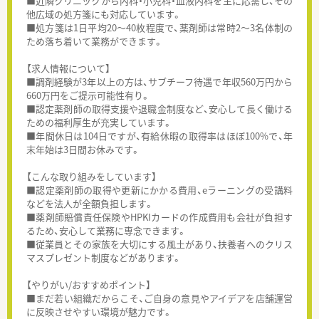
■近隣クリニックから内科・小児科・血液内科を主に応需し、その
他広域の処方箋にも対応しています。
■処方箋は1日平均20～40枚程度で、薬剤師は常時2～3名体制の
ため落ち着いて業務ができます。
【求人情報について】
■調剤経験が3年以上の方は、サブチーフ待遇で年収560万円から
660万円をご提示可能性有り。
■認定薬剤師の取得支援や退職金制度など、安心して長く働ける
ための福利厚生が充実しています。
■年間休日は104日ですが、有給休暇の取得率はほぼ100%で、年
末年始は3日間お休みです。
【こんな取り組みをしています】
■認定薬剤師の取得や更新にかかる費用、eラーニングの受講料
などを法人が全額負担します。
■薬剤師賠償責任保険やHPKIカードの作成費用も会社が負担す
るため、安心して業務に専念できます。
■従業員とその家族を大切にする風土があり、扶養者へのクリス
マスプレゼント制度などがあります。
【やりがい/おすすめポイント】
■まだ若い組織だからこそ、ご自身の意見やアイデアを店舗運営
に反映させやすい環境が魅力です。