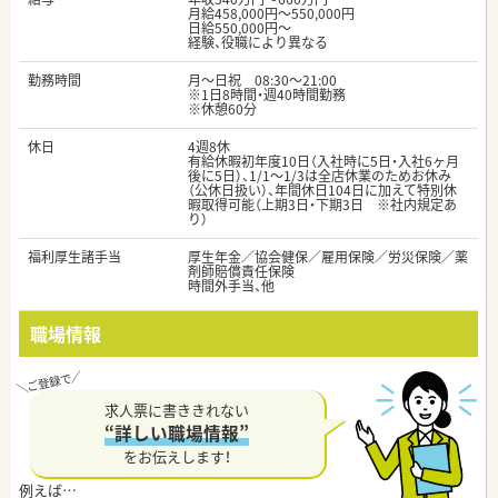
月給458,000円～550,000円
日給550,000円～
経験、役職により異なる
勤務時間
月～日祝 08:30～21:00
※1日8時間・週40時間勤務
※休憩60分
休日
4週8休
有給休暇初年度10日（入社時に5日・入社6ヶ月
後に5日）、1/1～1/3は全店休業のためお休み
（公休日扱い）、年間休日104日に加えて特別休
暇取得可能（上期3日・下期3日 ※社内規定あ
り）
福利厚生諸手当
厚生年金／協会健保／雇用保険／労災保険／薬
剤師賠償責任保険
時間外手当、他
職場情報
求人票に書ききれない
“詳しい職場情報”
をお伝えします！