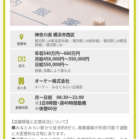
神奈川県 横浜市西区
横浜駅 (JR東海道本線)／横浜駅 (JR根岸線)／横浜駅 (JR横須
勤務地
賀線)／横浜駅 (JR
…
年収540万円～660万円
月給458,000円～550,000円
日給550,000円～
給与
経験、役職により異なる
オーケー株式会社
オーケー みなとみらい店薬局
法人名
月～日祝 08:30～21:00
※1日8時間・週40時間勤務
勤務時間
※休憩60分
【店舗情報と応需状況について】
■みなとみらい駅から徒歩約8分と、複数路線が利用可能で通勤
に大変便利な立地にあります。