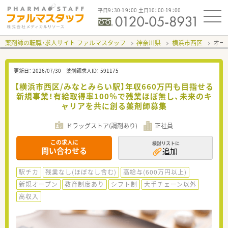
平日9：30-19：00 土日10：00-19：00
薬剤師の転職・求人サイト ファルマスタッフ
神奈川県
横浜市西区
オー
更新日：
2026/07/30
薬剤師求人ID：
591175
【横浜市西区/みなとみらい駅】年収660万円も目指せる
新規事業！有給取得率100％で残業ほぼ無し、未来のキ
ャリアを共に創る薬剤師募集
ドラッグストア(調剤あり)
正社員
この求人に
検討リストに
問い合わせる
追加
駅チカ
残業なし(ほぼなし含む)
高給与(600万円以上)
新規オープン
教育制度あり
シフト制
大手チェーン以外
高収入