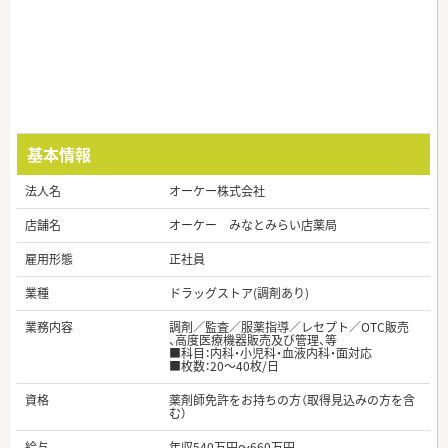
基本情報
法人名
オーケー株式会社
店舗名
オーケー みなとみらい店薬局
雇用形態
正社員
業種
ドラッグストア(調剤あり)
業務内容
調剤／監査／服薬指導／レセプト／OTC販売
、高度医療機器販売及び管理、等
■科目：内科・小児科・血液内科・面対応
■枚数：20～40枚/日
資格
薬剤師免許をお持ちの方（取得見込みの方を含
む）
給与
年収540万円～660万円