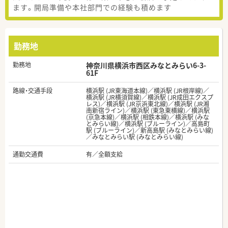
ます。開局準備や本社部門での経験も積めます
勤務地
勤務地
神奈川県横浜市西区みなとみらい6-3-
61F
路線・交通手段
横浜駅 (JR東海道本線)／横浜駅 (JR根岸線)／
横浜駅 (JR横須賀線)／横浜駅 (JR成田エクスプ
レス)／横浜駅 (JR京浜東北線)／横浜駅 (JR湘
南新宿ライン)／横浜駅 (東急東横線)／横浜駅
(京急本線)／横浜駅 (相鉄本線)／横浜駅 (みな
とみらい線)／横浜駅 (ブルーライン)／高島町
駅 (ブルーライン)／新高島駅 (みなとみらい線)
／みなとみらい駅 (みなとみらい線)
通勤交通費
有／全額支給