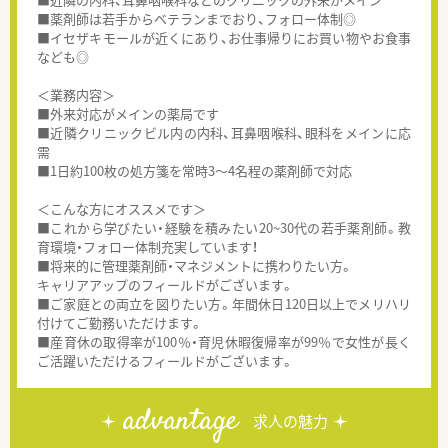
■薬剤師は若手からベテランまでおり、フォロー体制◎
■イセザキモールが近くにあり、お仕事帰りにお買い物やお食事
なども◎
＜業務内容＞
■外来対応がメインの薬局です
■近隣クリニックビル内の内科、耳鼻咽喉科、眼科をメインに応
需
■1日約100枚の処方箋を常時3～4名程の薬剤師で対応
＜こんな方にオススメです＞
■これから学びたい・経験を積みたい20~30代の若手薬剤師。教
育環境・フォロー体制充実しています！
■将来的に管理薬剤師・マネジメントに携わりたい方。
キャリアアップのフィールドがございます。
■ご家庭との両立を図りたい方。年間休日120日以上でメリハリ
付けてご勤務いただけます。
■産育休の取得率が100％・育児休暇復帰率が99％で女性が長く
ご活躍いただけるフィールドがございます。
advantage
求人の魅力