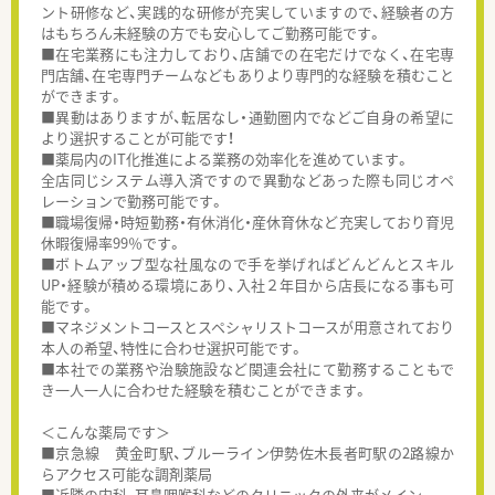
ント研修など、実践的な研修が充実していますので、経験者の方
はもちろん未経験の方でも安心してご勤務可能です。
■在宅業務にも注力しており、店舗での在宅だけでなく、在宅専
門店舗、在宅専門チームなどもありより専門的な経験を積むこと
ができます。
■異動はありますが、転居なし・通勤圏内でなどご自身の希望に
より選択することが可能です！
■薬局内のIT化推進による業務の効率化を進めています。
全店同じシステム導入済ですので異動などあった際も同じオペ
レーションで勤務可能です。
■職場復帰・時短勤務・有休消化・産休育休など充実しており育児
休暇復帰率99％です。
■ボトムアップ型な社風なので手を挙げればどんどんとスキル
UP・経験が積める環境にあり、入社２年目から店長になる事も可
能です。
■マネジメントコースとスペシャリストコースが用意されており
本人の希望、特性に合わせ選択可能です。
■本社での業務や治験施設など関連会社にて勤務することもで
き一人一人に合わせた経験を積むことができます。
＜こんな薬局です＞
■京急線 黄金町駅、ブルーライン伊勢佐木長者町駅の2路線か
らアクセス可能な調剤薬局
■近隣の内科、耳鼻咽喉科などのクリニックの外来がメイン