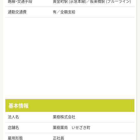
路線・交通手段
黄金町駅 (京急本線)／阪東橋駅 (ブルーライン)
通勤交通費
有／全額支給
基本情報
法人名
薬樹株式会社
店舗名
薬樹薬局 いせざき町
雇用形態
正社員