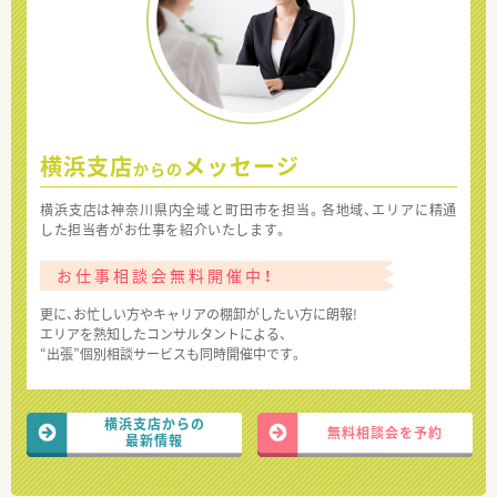
横浜支店
メッセージ
からの
横浜支店は神奈川県内全域と町田市を担当。各地域、エリアに精通
した担当者がお仕事を紹介いたします。
お仕事相談会無料開催中！
更に、お忙しい方やキャリアの棚卸がしたい方に朗報!
エリアを熟知したコンサルタントによる、
“出張”個別相談サービスも同時開催中です。
横浜支店からの
無料相談会を予約
最新情報