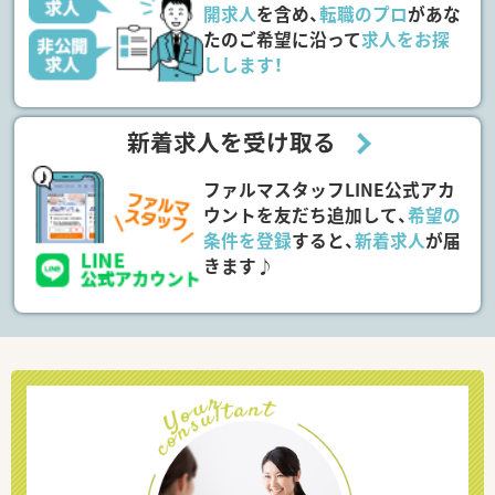
開求人
を含め、
転職のプロ
があな
たのご希望に沿って
求人をお探
しします！
新着求人を受け取る
ファルマスタッフLINE公式アカ
ウントを友だち追加して、
希望の
条件を登録
すると、
新着求人
が届
きます♪