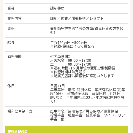
業種
調剤薬局
業務内容
調剤／監査／服薬指導／レセプト
資格
薬剤師免許をお持ちの方（取得見込みの方を含
む）
給与
年収420万円～500万円
※経験・役職によって異なる
勤務時間
≪開局時間≫
月火水金 09：00～18：30
土 09：00～17：30
※週40時間・1ヶ月単位の変形労働制勤務
※休憩時間は法定通り
※配属先店舗は面接後に確定いたします
休日
日祝+1日
年末年始 慶弔・特別休暇 年次有給休暇（初年
度10日） 産前産後休暇 育児休暇 介護休
暇、など ※年間休日122日（年次有給休暇を除
く）
福利厚生諸手当
厚生年金／雇用保険／労災保険／薬業健保
役職手当 職務手当 残業手当 ワイドエリア
手当 他
職場情報