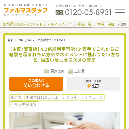
平日9：30-19：00 土日10：00-19：00
薬剤師の転職・求人サイト ファルマスタッフ
神奈川県
横浜市中区
薬樹
更新日：
2026/06/17
薬剤師求人ID：
41511
【中区/阪東橋】≪2路線利用可能！≫若手でこれからご
経験を積まれたい方やマネジメントに携わりたい方な
ど、幅広い層にオススメの薬局
調剤薬局
正社員
この求人に
検討リストに
問い合わせる
追加
駅チカ
年間休日120日以上
シフト制
大手チェーン
ヘルプ体制充実