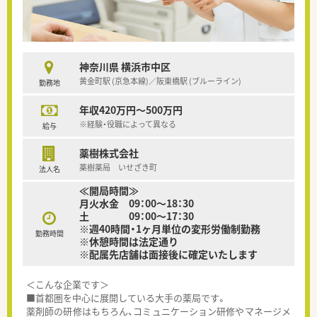
神奈川県 横浜市中区
黄金町駅 (京急本線)／阪東橋駅 (ブルーライン)
勤務地
年収420万円～500万円
※経験・役職によって異なる
給与
薬樹株式会社
薬樹薬局 いせざき町
法人名
≪開局時間≫
月火水金 09：00～18：30
土 09：00～17：30
※週40時間・1ヶ月単位の変形労働制勤務
勤務時間
※休憩時間は法定通り
※配属先店舗は面接後に確定いたします
＜こんな企業です＞
■首都圏を中心に展開している大手の薬局です。
薬剤師の研修はもちろん、コミュニケーション研修やマネージメ