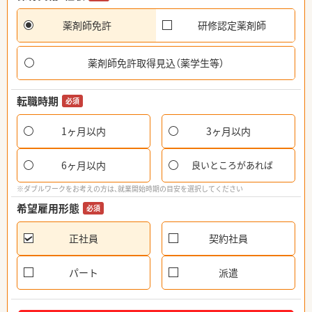
薬剤師免許
研修認定薬剤師
薬剤師免許取得見込（薬学生等）
転職時期
必須
1ヶ月以内
3ヶ月以内
6ヶ月以内
良いところがあれば
※ダブルワークをお考えの方は、就業開始時期の目安を選択してください
希望雇用形態
必須
正社員
契約社員
パート
派遣