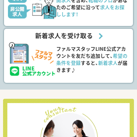
開求人
を含め、
転職のプロ
があな
たのご希望に沿って
求人をお探
しします！
新着求人を受け取る
ファルマスタッフLINE公式アカ
ウントを友だち追加して、
希望の
条件を登録
すると、
新着求人
が届
きます♪