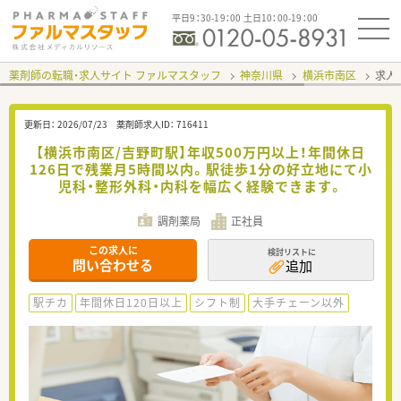
平日9：30-19：00 土日10：00-19：00
薬剤師の転職・求人サイト ファルマスタッフ
神奈川県
横浜市南区
求人I
更新日：
2026/07/23
薬剤師求人ID：
716411
【横浜市南区/吉野町駅】年収500万円以上！年間休日
126日で残業月5時間以内。駅徒歩1分の好立地にて小
児科・整形外科・内科を幅広く経験できます。
調剤薬局
正社員
この求人に
検討リストに
問い合わせる
追加
駅チカ
年間休日120日以上
シフト制
大手チェーン以外