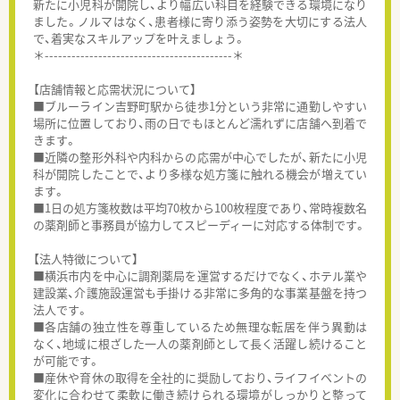
新たに小児科が開院し、より幅広い科目を経験できる環境になり
ました。ノルマはなく、患者様に寄り添う姿勢を大切にする法人
で、着実なスキルアップを叶えましょう。
＊------------------------------------------＊
【店舗情報と応需状況について】
■ブルーライン吉野町駅から徒歩1分という非常に通勤しやすい
場所に位置しており、雨の日でもほとんど濡れずに店舗へ到着で
きます。
■近隣の整形外科や内科からの応需が中心でしたが、新たに小児
科が開院したことで、より多様な処方箋に触れる機会が増えてい
ます。
■1日の処方箋枚数は平均70枚から100枚程度であり、常時複数名
の薬剤師と事務員が協力してスピーディーに対応する体制です。
【法人特徴について】
■横浜市内を中心に調剤薬局を運営するだけでなく、ホテル業や
建設業、介護施設運営も手掛ける非常に多角的な事業基盤を持つ
法人です。
■各店舗の独立性を尊重しているため無理な転居を伴う異動は
なく、地域に根ざした一人の薬剤師として長く活躍し続けること
が可能です。
■産休や育休の取得を全社的に奨励しており、ライフイベントの
変化に合わせて柔軟に働き続けられる環境がしっかりと整って