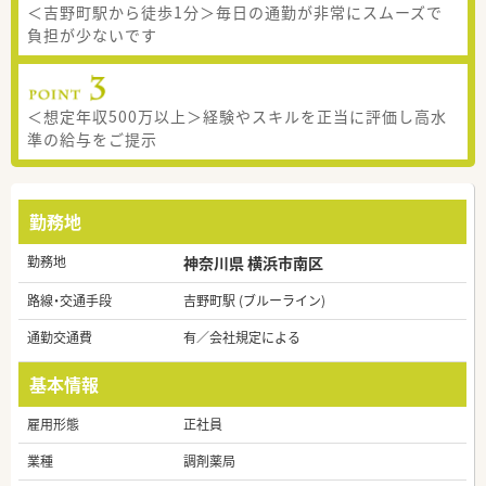
＜吉野町駅から徒歩1分＞毎日の通勤が非常にスムーズで
負担が少ないです
＜想定年収500万以上＞経験やスキルを正当に評価し高水
準の給与をご提示
勤務地
勤務地
神奈川県 横浜市南区
路線・交通手段
吉野町駅 (ブルーライン)
通勤交通費
有／会社規定による
基本情報
雇用形態
正社員
業種
調剤薬局