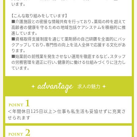
います。
【こんな取り組みをしています】
■介護施設との密接な情報共有を行っており、薬局の枠を超えて
高齢者の健康を守るための地域包括ケアシステムを積極的に推
進しています。
■資格取得支援制度を通じて薬剤師の自己研鑽を全面的にバッ
クアップしており、専門性の向上を法人全体で応援する文化があ
ります。
■始業前の前残業を発生させない運用を徹底するなど、スタッフ
の労務管理を適正に行い、健康的に働ける仕組みづくりに注力し
ています。
advantage
求人の魅力
＜年間休日125日以上＞仕事も私生活も妥協せずに充実さ
せられます