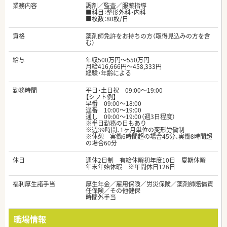
業務内容
調剤／監査／服薬指導
■科目：整形外科・内科
■枚数：80枚/日
資格
薬剤師免許をお持ちの方（取得見込みの方を含
む）
給与
年収500万円～550万円
月給416,666円～458,333円
経験・年齢による
勤務時間
平日・土日祝 09:00～19:00
【シフト例】
早番 09:00～18:00
遅番 10:00～19:00
通し 09:00～19:00（週3日程度）
※半日勤務の日もあり
※週39時間、1ヶ月単位の変形労働制
※休憩 実働6時間超の場合45分、実働8時間超
の場合60分
休日
週休2日制 有給休暇初年度10日 夏期休暇
年末年始休暇 ※年間休日126日
福利厚生諸手当
厚生年金／雇用保険／労災保険／薬剤師賠償責
任保険／その他健保
時間外手当
職場情報