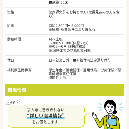
■施設：50床
資格
薬剤師免許をお持ちの方（取得見込みの方を含
む）
給与
時給2,500円～3,000円
※経験・就業条件により異なる
勤務時間
月～土祝
09：00～18：00（休憩60分）
※週4～5日、曜日応相談
※16時までの勤務相談可能
休日
日＋就業日外 ■有給休暇法定通り付与
福利厚生諸手当
厚生年金／協会健保／雇用保険／労災保険／薬
剤師賠償責任保険
時間外手当
職場情報
求人票に書ききれない
“詳しい職場情報”
をお伝えします！