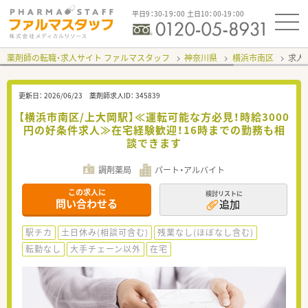
平日9：30-19：00 土日10：00-19：00
薬剤師の転職・求人サイト ファルマスタッフ
神奈川県
横浜市南区
求人I
更新日：
2026/06/23
薬剤師求人ID：
345839
【横浜市南区/上大岡駅】≪運転可能な方必見！時給3000
円の好条件求人≫在宅経験歓迎！16時までの勤務も相
談できます
調剤薬局
パート・アルバイト
この求人に
検討リストに
問い合わせる
追加
駅チカ
土日休み(相談可含む)
残業なし(ほぼなし含む)
転勤なし
大手チェーン以外
在宅