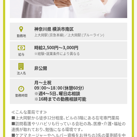
神奈川県 横浜市南区
上大岡駅 (京急本線)／上大岡駅 (ブルーライン)
勤務地
時給2,500円～3,000円
※経験・就業条件により異なる
給与
非公開
法人名
月～土祝
09：00～18：00（休憩60分）
※週4～5日、曜日応相談
勤務時間
※16時までの勤務相談可能
≪こんな薬局です≫
■上大岡駅から徒歩12分程度、ビルの3階にある在宅専門薬局
■訪問看護やリハビリも行っている会社の為、医療・介護・福祉の
連携が取れており、勉強になる環境です。
■ケアマネージャーやヘルパー資格をお持ちの3名の薬剤師を中