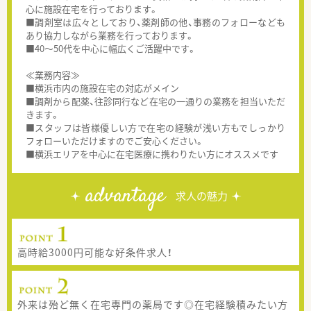
心に施設在宅を行っております。
■調剤室は広々としており、薬剤師の他、事務のフォローなども
あり協力しながら業務を行っております。
■40～50代を中心に幅広くご活躍中です。
≪業務内容≫
■横浜市内の施設在宅の対応がメイン
■調剤から配薬、往診同行など在宅の一通りの業務を担当いただ
きます。
■スタッフは皆様優しい方で在宅の経験が浅い方もでしっかり
フォローいただけますのでご安心ください。
■横浜エリアを中心に在宅医療に携わりたい方にオススメです
advantage
求人の魅力
高時給3000円可能な好条件求人！
外来は殆ど無く在宅専門の薬局です◎在宅経験積みたい方