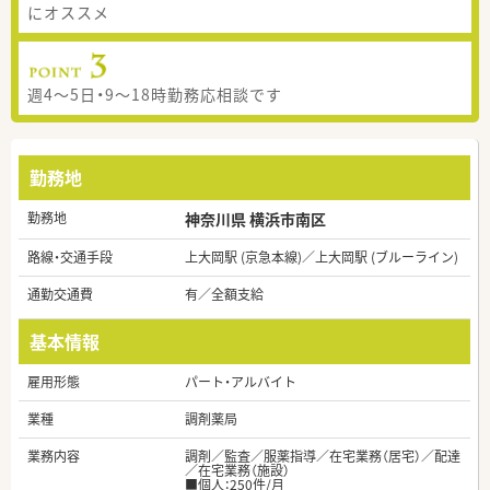
にオススメ
週4～5日・9～18時勤務応相談です
勤務地
勤務地
神奈川県 横浜市南区
路線・交通手段
上大岡駅 (京急本線)／上大岡駅 (ブルーライン)
通勤交通費
有／全額支給
基本情報
雇用形態
パート・アルバイト
業種
調剤薬局
業務内容
調剤／監査／服薬指導／在宅業務（居宅）／配達
／在宅業務（施設）
■個人：250件/月