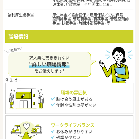
年始休暇、慶弔休暇、特別休暇、産前産後休暇、育
児休業、介護休業 ※年間休日116日
福利厚生諸手当
厚生年金／協会健保／雇用保険／労災保険
薬剤師手当・管理職手当・職務手当・管理薬剤師
手当・扶養手当・時間外勤務手当・等
職場情報
求人票に書ききれない
“詳しい職場情報”
をお伝えします！
職場の雰囲気
助け合う風土がある
年齢や性別の壁がない
ワークライフバランス
お休みが取りやすい
残業が少ない