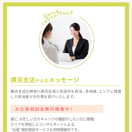
横浜支店
メッセージ
からの
横浜支店は神奈川県内全域と町田市を担当。各地域、エリアに精通
した担当者がお仕事を紹介いたします。
お仕事相談会無料開催中！
更に、お忙しい方やキャリアの棚卸がしたい方に朗報!
エリアを熟知したコンサルタントによる、
“出張”個別相談サービスも同時開催中です。