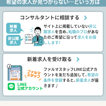
希望の求人が見つからない…という方は
コンサルタントに相談する
サイト上に掲載していない
非公
開求人
を含め、
転職のプロ
があな
たのご希望に沿って
求人をお探
しします！
新着求人を受け取る
ファルマスタッフLINE公式アカ
ウントを友だち追加して、
希望の
条件を登録
すると、
新着求人
が届
きます♪