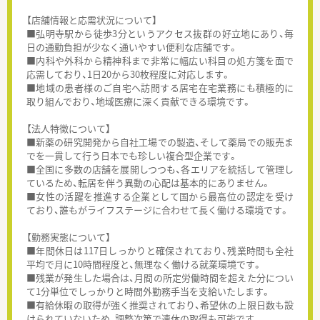
【店舗情報と応需状況について】
■弘明寺駅から徒歩3分というアクセス抜群の好立地にあり、毎
日の通勤負担が少なく通いやすい便利な店舗です。
■内科や外科から精神科まで非常に幅広い科目の処方箋を面で
応需しており、1日20から30枚程度に対応します。
■地域の患者様のご自宅へ訪問する居宅在宅業務にも積極的に
取り組んでおり、地域医療に深く貢献できる環境です。
【法人特徴について】
■新薬の研究開発から自社工場での製造、そして薬局での販売ま
でを一貫して行う日本でも珍しい複合型企業です。
■全国に多数の店舗を展開しつつも、各エリアを統括して管理し
ているため、転居を伴う異動の心配は基本的にありません。
■女性の活躍を推進する企業として国から最高位の認定を受け
ており、誰もがライフステージに合わせて長く働ける環境です。
【勤務実態について】
■年間休日は117日しっかりと確保されており、残業時間も全社
平均で月に10時間程度と、無理なく働ける就業環境です。
■残業が発生した場合は、月間の所定労働時間を超えた分につい
て1分単位でしっかりと時間外勤務手当を支給いたします。
■有給休暇の取得が強く推奨されており、希望休の上限日数も設
けられていないため、調整次第で連休の取得も可能です。