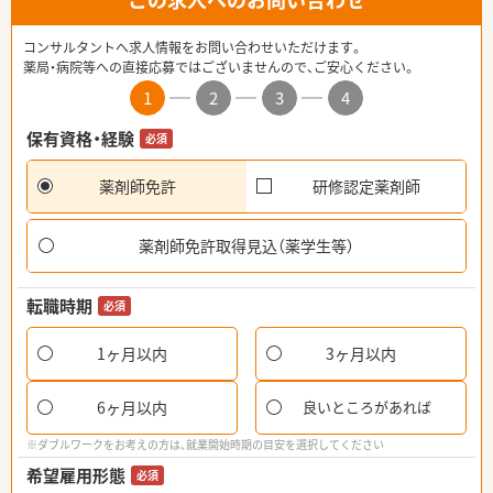
コンサルタントへ求人情報をお問い合わせいただけます。
薬局・病院等への直接応募ではございませんので、ご安心ください。
1
2
3
4
保有資格・経験
必須
薬剤師免許
研修認定薬剤師
薬剤師免許取得見込（薬学生等）
転職時期
必須
1ヶ月以内
3ヶ月以内
6ヶ月以内
良いところがあれば
※ダブルワークをお考えの方は、就業開始時期の目安を選択してください
希望雇用形態
必須