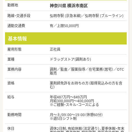
勤務地
神奈川県 横浜市南区
路線・交通手段
弘明寺駅 (京急本線)／弘明寺駅 (ブルーライン)
通勤交通費
有／上限50,000円
基本情報
雇用形態
正社員
業種
ドラッグストア(調剤あり)
業務内容
調剤／監査／服薬指導／在宅業務（居宅）／OTC
販売
資格
薬剤師免許をお持ちの方（取得見込みの方を含
む）
給与
年収487万円～849万円
月給300,000円～400,000円
※ご経験・スキル・コースによる
勤務時間
月～土/09：00～19：00（休憩60分）
※週5日シフト制
休日
週休2日制、有給休暇（法定通り）、夏季休暇・年末