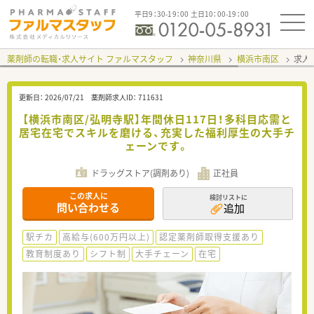
平日9：30-19：00 土日10：00-19：00
薬剤師の転職・求人サイト ファルマスタッフ
神奈川県
横浜市南区
求人I
更新日：
2026/07/21
薬剤師求人ID：
711631
【横浜市南区/弘明寺駅】年間休日117日！多科目応需と
居宅在宅でスキルを磨ける、充実した福利厚生の大手チ
ェーンです。
ドラッグストア(調剤あり)
正社員
この求人に
検討リストに
問い合わせる
追加
駅チカ
高給与(600万円以上)
認定薬剤師取得支援あり
教育制度あり
シフト制
大手チェーン
在宅