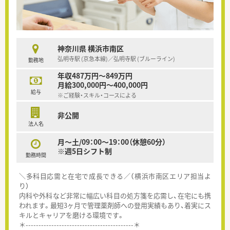
神奈川県 横浜市南区
弘明寺駅 (京急本線)／弘明寺駅 (ブルーライン)
勤務地
年収487万円～849万円
月給300,000円～400,000円
給与
※ご経験・スキル・コースによる
非公開
法人名
月～土/09：00～19：00（休憩60分）
※週5日シフト制
勤務時間
＼多科目応需と在宅で成長できる／（横浜市南区エリア担当よ
り）
内科や外科など非常に幅広い科目の処方箋を応需し、在宅にも携
われます。最短3ヶ月で管理薬剤師への登用実績もあり、着実にス
キルとキャリアを磨ける環境です。
＊------------------------------------------＊