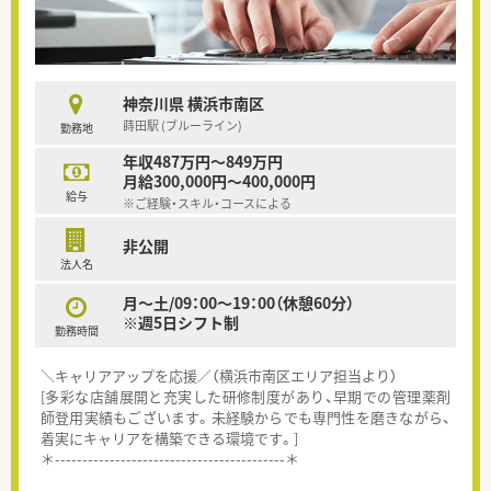
神奈川県 横浜市南区
蒔田駅 (ブルーライン)
勤務地
年収487万円～849万円
月給300,000円～400,000円
給与
※ご経験・スキル・コースによる
非公開
法人名
月～土/09：00～19：00（休憩60分）
※週5日シフト制
勤務時間
＼キャリアアップを応援／（横浜市南区エリア担当より）
[多彩な店舗展開と充実した研修制度があり、早期での管理薬剤
師登用実績もございます。未経験からでも専門性を磨きながら、
着実にキャリアを構築できる環境です。]
＊------------------------------------------＊