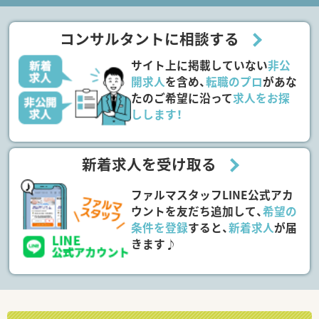
コンサルタントに相談する
サイト上に掲載していない
非公
開求人
を含め、
転職のプロ
があな
たのご希望に沿って
求人をお探
しします！
新着求人を受け取る
ファルマスタッフLINE公式アカ
ウントを友だち追加して、
希望の
条件を登録
すると、
新着求人
が届
きます♪