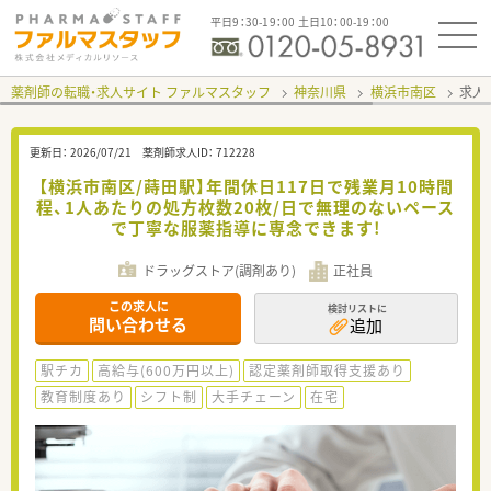
平日9：30-19：00 土日10：00-19：00
薬剤師の転職・求人サイト ファルマスタッフ
神奈川県
横浜市南区
求人I
更新日：
2026/07/21
薬剤師求人ID：
712228
【横浜市南区/蒔田駅】年間休日117日で残業月10時間
程、1人あたりの処方枚数20枚/日で無理のないペース
で丁寧な服薬指導に専念できます!
ドラッグストア(調剤あり)
正社員
この求人に
検討リストに
問い合わせる
追加
駅チカ
高給与(600万円以上)
認定薬剤師取得支援あり
教育制度あり
シフト制
大手チェーン
在宅