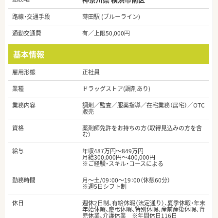
路線・交通手段
蒔田駅 (ブルーライン)
通勤交通費
有／上限50,000円
基本情報
雇用形態
正社員
業種
ドラッグストア(調剤あり)
業務内容
調剤／監査／服薬指導／在宅業務（居宅）／OTC
販売
資格
薬剤師免許をお持ちの方（取得見込みの方を含
む）
給与
年収487万円～849万円
月給300,000円～400,000円
※ご経験・スキル・コースによる
勤務時間
月～土/09：00～19：00（休憩60分）
※週5日シフト制
休日
週休2日制、有給休暇（法定通り）、夏季休暇・年末
年始休暇、慶弔休暇、特別休暇、産前産後休暇、育
児休業、介護休業 ※年間休日116日