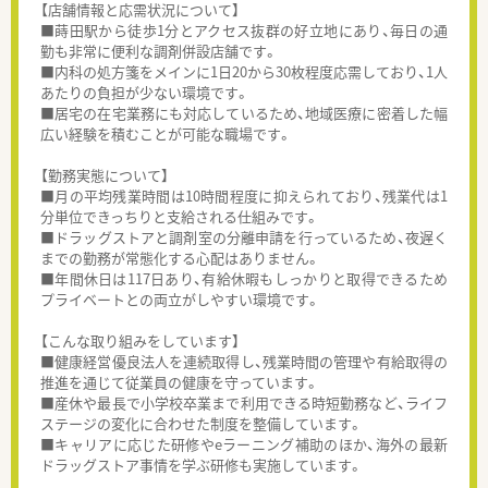
【店舗情報と応需状況について】
■蒔田駅から徒歩1分とアクセス抜群の好立地にあり、毎日の通
勤も非常に便利な調剤併設店舗です。
■内科の処方箋をメインに1日20から30枚程度応需しており、1人
あたりの負担が少ない環境です。
■居宅の在宅業務にも対応しているため、地域医療に密着した幅
広い経験を積むことが可能な職場です。
【勤務実態について】
■月の平均残業時間は10時間程度に抑えられており、残業代は1
分単位できっちりと支給される仕組みです。
■ドラッグストアと調剤室の分離申請を行っているため、夜遅く
までの勤務が常態化する心配はありません。
■年間休日は117日あり、有給休暇もしっかりと取得できるため
プライベートとの両立がしやすい環境です。
【こんな取り組みをしています】
■健康経営優良法人を連続取得し、残業時間の管理や有給取得の
推進を通じて従業員の健康を守っています。
■産休や最長で小学校卒業まで利用できる時短勤務など、ライフ
ステージの変化に合わせた制度を整備しています。
■キャリアに応じた研修やeラーニング補助のほか、海外の最新
ドラッグストア事情を学ぶ研修も実施しています。