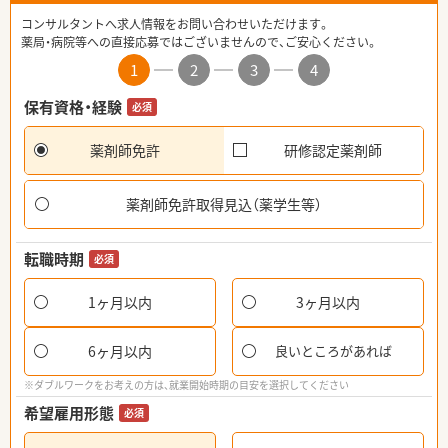
コンサルタントへ求人情報をお問い合わせいただけます。
薬局・病院等への直接応募ではございませんので、ご安心ください。
1
2
3
4
保有資格・経験
必須
薬剤師免許
研修認定薬剤師
薬剤師免許取得見込（薬学生等）
転職時期
必須
1ヶ月以内
3ヶ月以内
6ヶ月以内
良いところがあれば
※ダブルワークをお考えの方は、就業開始時期の目安を選択してください
希望雇用形態
必須