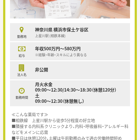
神奈川県 横浜市保土ケ谷区
上星川駅 (相鉄本線)
勤務地
年収500万円～580万円
※経験・年齢・スキルにより異なる
給与
非公開
法人名
月火水金
09:00～12:30/14:30～18:30（休憩120分）
土
勤務時間
09:00～12:30（休憩無し）
≪こんな薬局です≫
■相鉄線 上星川駅から徒歩5分程度の好立地
■隣接する内科系クリニックより、内科・呼吸器科・アレルギー科
などをメインに応需
■平日は休憩120分、土曜は午前勤務のみで週の労働時間短め