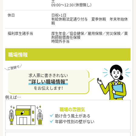
土
09:00～12:30（休憩無し）
休日
日祝+1日
有給休暇法定通り付与 夏季休暇 年末年始休
暇
福利厚生諸手当
厚生年金／協会健保／雇用保険／労災保険／薬
剤師賠償責任保険
時間外手当
職場情報
求人票に書ききれない
“詳しい職場情報”
をお伝えします！
職場の雰囲気
助け合う風土がある
年齢や性別の壁がない