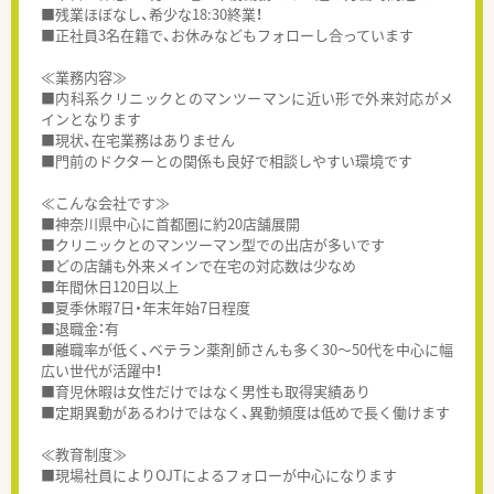
■残業ほぼなし、希少な18:30終業！
■正社員3名在籍で、お休みなどもフォローし合っています
≪業務内容≫
■内科系クリニックとのマンツーマンに近い形で外来対応がメ
インとなります
■現状、在宅業務はありません
■門前のドクターとの関係も良好で相談しやすい環境です
≪こんな会社です≫
■神奈川県中心に首都圏に約20店舗展開
■クリニックとのマンツーマン型での出店が多いです
■どの店舗も外来メインで在宅の対応数は少なめ
■年間休日120日以上
■夏季休暇7日・年末年始7日程度
■退職金：有
■離職率が低く、ベテラン薬剤師さんも多く30～50代を中心に幅
広い世代が活躍中！
■育児休暇は女性だけではなく男性も取得実績あり
■定期異動があるわけではなく、異動頻度は低めで長く働けます
≪教育制度≫
■現場社員によりOJTによるフォローが中心になります