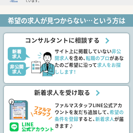
ています。
希望の求人が見つからない…という方は
コンサルタントに相談する
サイト上に掲載していない
非公
開求人
を含め、
転職のプロ
があな
たのご希望に沿って
求人をお探
しします！
新着求人を受け取る
ファルマスタッフLINE公式アカ
ウントを友だち追加して、
希望の
条件を登録
すると、
新着求人
が届
きます♪