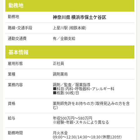
勤務地
勤務地
神奈川県 横浜市保土ケ谷区
路線・交通手段
上星川駅 (相鉄本線)
通勤交通費
有／全額支給
基本情報
雇用形態
正社員
業種
調剤薬局
業務内容
調剤／監査／服薬指導
■科目：内科・呼吸器科・アレルギー科
■枚数：90枚/日
資格
薬剤師免許をお持ちの方（取得見込みの方を含
む）
給与
年収500万円～580万円
※経験・年齢・スキルにより異なる
勤務時間
月火水金
09:00～12:30/14:30～18:30（休憩120分）