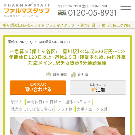
平日9：30-19：00 土日10：00-19：00
薬剤師の転職・求人サイト ファルマスタッフ
神奈川県
横浜市保土ケ谷区
更新日：
2026/07/02
薬剤師求人ID：
183321
※急募※【保土ヶ谷区/上星川駅】≪年収500万円～！≫
年間休日120日以上・週休2.5日・残業少なめ、内科外来
対応メイン、駅チカ徒歩5分通勤至便
調剤薬局
正社員
この求人に
検討リストに
問い合わせる
追加
駅チカ
年間休日120日以上
週休2.5日以上
残業なし(ほぼなし含む)
シフト制
大手チェーン以外