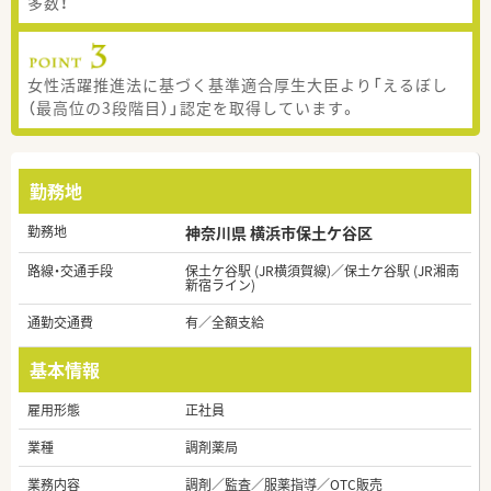
多数！
女性活躍推進法に基づく基準適合厚生大臣より「えるぼし
（最高位の3段階目）」認定を取得しています。
勤務地
勤務地
神奈川県 横浜市保土ケ谷区
路線・交通手段
保土ケ谷駅 (JR横須賀線)／保土ケ谷駅 (JR湘南
新宿ライン)
通勤交通費
有／全額支給
基本情報
雇用形態
正社員
業種
調剤薬局
業務内容
調剤／監査／服薬指導／OTC販売