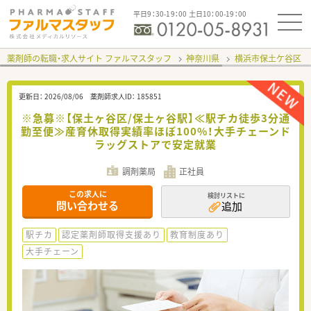
平日9：30-19：00 土日10：00-19：00
薬剤師の転職・求人サイト ファルマスタッフ
神奈川県
横浜市保土ケ谷区
更新日：
2026/08/06
薬剤師求人ID：
185851
※急募※【保土ヶ谷区/保土ヶ谷駅】≪駅チカ徒歩3分通
勤至便≫産育休取得実績率ほぼ100%！大手チェーンド
ラッグストアで安定就業
調剤薬局
正社員
この求人に
検討リストに
問い合わせる
追加
駅チカ
認定薬剤師取得支援あり
教育制度あり
大手チェーン