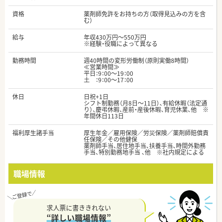
資格
薬剤師免許をお持ちの方（取得見込みの方を含
む）
給与
年収430万円～550万円
※経験・役職によって異なる
勤務時間
週40時間の変形労働制（原則実働8時間）
≪営業時間≫
平日：9：00～19：00
土 ：9：00～17：00
休日
日祝+1日
シフト制勤務（月8日～11日）、有給休暇（法定通
り）、慶弔休暇、産前・産後休暇、育児休業、他 ※
年間休日113日
福利厚生諸手当
厚生年金／雇用保険／労災保険／薬剤師賠償責
任保険／その他健保
薬剤師手当、居住地手当、扶養手当、時間外勤務
手当、特別勤務地手当 、他 ※社内規定による
職場情報
求人票に書ききれない
“詳しい職場情報”