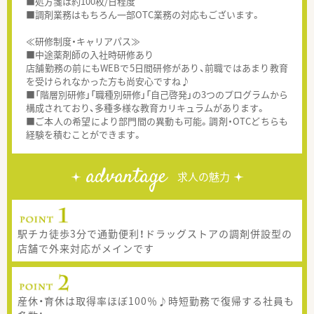
■処方箋は約100枚/日程度
■調剤業務はもちろん一部OTC業務の対応もございます。
≪研修制度・キャリアパス≫
■中途薬剤師の入社時研修あり
店舗勤務の前にもWEBで5日間研修があり、前職ではあまり教育
を受けられなかった方も尚安心ですね♪
■「階層別研修」「職種別研修」「自己啓発」の3つのプログラムから
構成されており、多種多様な教育カリキュラムがあります。
■ご本人の希望により部門間の異動も可能。調剤・OTCどちらも
経験を積むことができます。
advantage
求人の魅力
駅チカ徒歩3分で通勤便利！ドラッグストアの調剤併設型の
店舗で外来対応がメインです
産休・育休は取得率ほぼ100％♪時短勤務で復帰する社員も