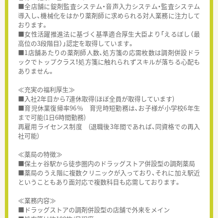
■全店舗に錠剤監査システム・音声入力システム・監査システム
導入し、機械化をはかり薬剤師に求められる対人業務に注力して
おります。
■女性活躍推進法に基づく基準適合厚生大臣より「えるぼし（最
高位の3段階目）」認定を取得しています。
■1店舗あたりの薬剤師人数、処方箋の応需枚数は調剤併設ドラ
ックでトップクラス！処方箋に触れられずスキルが落ちる心配も
ありません。
≪充実の福利厚生≫
■入社2年目から7連休取得(ほぼ全員が取得しています)
■育児休業復帰率96％ 育児時短勤務は、お子様が小学校6年生
まで可能(1日6時間勤務)
再雇用ライセンス制度 (退職後3年間であれば、同資格での再入
社可能)
≪薬局の特徴≫
■保土ヶ谷駅から徒歩圏内のドラッグストア併設型の調剤薬局
■薬局のうえ階に複数クリニックが入っており、それに加え駅近
ということもあり面対応で複数科目も応需しております。
≪業務内容≫
■ドラッグストアの調剤併設型の店舗で外来をメイン