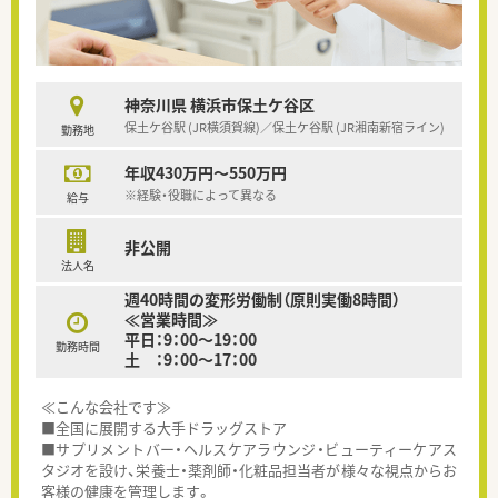
神奈川県 横浜市保土ケ谷区
保土ケ谷駅 (JR横須賀線)／保土ケ谷駅 (JR湘南新宿ライン)
勤務地
年収430万円～550万円
※経験・役職によって異なる
給与
非公開
法人名
週40時間の変形労働制（原則実働8時間）
≪営業時間≫
平日：9：00～19：00
勤務時間
土 ：9：00～17：00
≪こんな会社です≫
■全国に展開する大手ドラッグストア
■サプリメントバー・ヘルスケアラウンジ・ビューティーケアス
タジオを設け、栄養士・薬剤師・化粧品担当者が様々な視点からお
客様の健康を管理します。