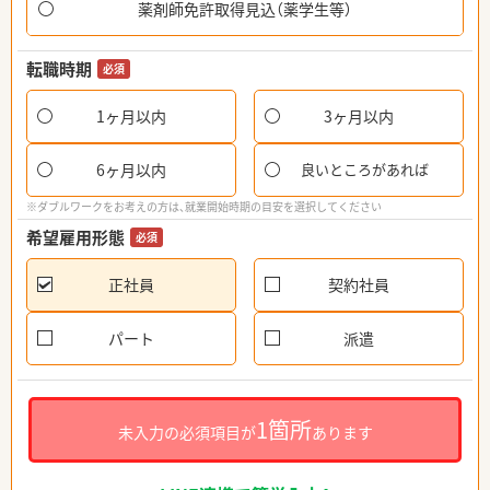
薬剤師免許取得見込（薬学生等）
転職時期
必須
1ヶ月以内
3ヶ月以内
6ヶ月以内
良いところがあれば
※ダブルワークをお考えの方は、就業開始時期の目安を選択してください
希望雇用形態
必須
正社員
契約社員
パート
派遣
1箇所
未入力の必須項目が
あります